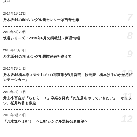
入り
7
2014年1月27日
乃木坂46の8thシングル新センターは西野七瀬
8
2019年5月20日
坂道シリーズ：2019年6月の掲載誌・商品情報
9
2013年10月9日
乃木坂46の7thシングル選抜発表を終えて
2015年7月14日
10
乃木坂46橋本奈々未の1stソロ写真集が8月発売、秋元康「橋本は手のかかるビ
ンテージカー」
2019年2月11日
11
井上小百合が「らじらー！」卒業を発表「お芝居をやっていきたい」 オリラ
ジ、桜井玲香も激励
12
2015年8月29日
「乃木坂をよむ！」〜13thシングル選抜発表展望〜