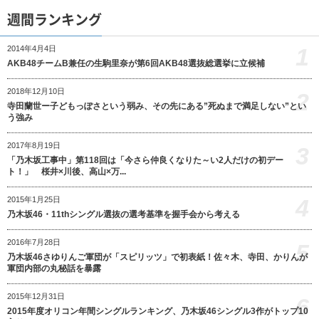
週間ランキング
1
2014年4月4日
AKB48チームB兼任の生駒里奈が第6回AKB48選抜総選挙に立候補
2018年12月10日
2
寺田蘭世ー子どもっぽさという弱み、その先にある”死ぬまで満足しない”とい
う強み
2017年8月19日
3
「乃木坂工事中」第118回は「今さら仲良くなりた～い2人だけの初デー
ト！」 桜井×川後、高山×万...
4
2015年1月25日
乃木坂46・11thシングル選抜の選考基準を握手会から考える
2016年7月28日
5
乃木坂46さゆりんご軍団が「スピリッツ」で初表紙！佐々木、寺田、かりんが
軍団内部の丸秘話を暴露
2015年12月31日
6
2015年度オリコン年間シングルランキング、乃木坂46シングル3作がトップ10