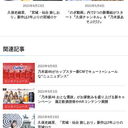
2021年8月13日
2021年5月6日
久保史緒里、「宮城・仙台 旅しお
「のぎ動画」内で2つの新番組がスタ
り」新作は2年ぶりの宮城ロケ
ート『久保チャンネル』＆『乃木坂あ
そぶだけ』
関連記事
2022年9月9日
乃木坂46がカップスター新CMでキュート×シュール
な“ニュニュダンス”
エンタメニュース
2021年9月1日
「乃木坂46 おとな選抜」がお家飲みを盛り上げる新キャ
ンペーン 適正飲酒啓発やARコンテンツ展開
エンタメニュース
2021年8月13日
久保史緒里、「宮城・仙台 旅しおり」新作は2年ぶりの
宮城ロケ