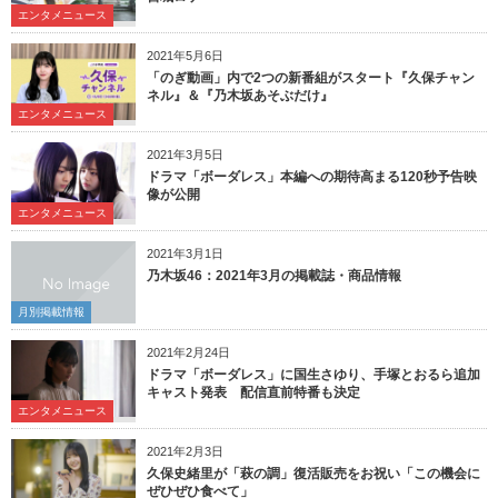
エンタメニュース
2021年5月6日
「のぎ動画」内で2つの新番組がスタート『久保チャン
ネル』＆『乃木坂あそぶだけ』
エンタメニュース
2021年3月5日
ドラマ「ボーダレス」本編への期待高まる120秒予告映
像が公開
エンタメニュース
2021年3月1日
乃木坂46：2021年3月の掲載誌・商品情報
月別掲載情報
2021年2月24日
ドラマ「ボーダレス」に国生さゆり、手塚とおるら追加
キャスト発表 配信直前特番も決定
エンタメニュース
2021年2月3日
久保史緒里が「萩の調」復活販売をお祝い「この機会に
ぜひぜひ食べて」