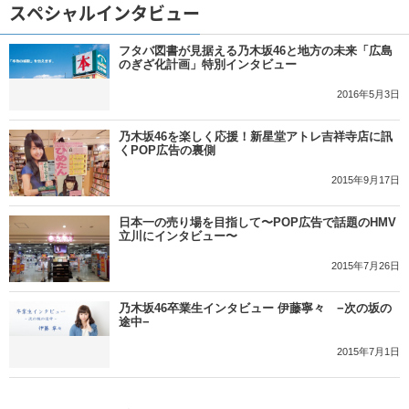
スペシャルインタビュー
フタバ図書が見据える乃木坂46と地方の未来「広島
のぎざ化計画」特別インタビュー
2016年5月3日
乃木坂46を楽しく応援！新星堂アトレ吉祥寺店に訊
くPOP広告の裏側
2015年9月17日
日本一の売り場を目指して〜POP広告で話題のHMV
立川にインタビュー〜
2015年7月26日
乃木坂46卒業生インタビュー 伊藤寧々 −次の坂の
途中−
2015年7月1日