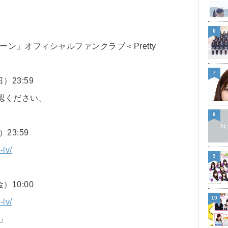
6
ムーン」オフィシャルファンクラブ＜Pretty
7
）23:59
認ください。
8
23:59
-lv/
9
）10:00
10
-lv/
」