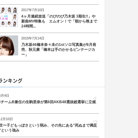
2017年7月10日
4ヶ月連続放送「のびのび乃木坂 3期生!!」や
新曲MV特集も エムオン！で「朝から晩まで
24時間...
2015年7月14日
乃木坂46橋本奈々未の1stソロ写真集が8月発
売、秋元康「橋本は手のかかるビンテージカ
ー」
ランキング
4月4日
1
48チームB兼任の生駒里奈が第6回AKB48選抜総選挙に立候
12月10日
2
世ー子どもっぽさという弱み、その先にある”死ぬまで満足
”という強み