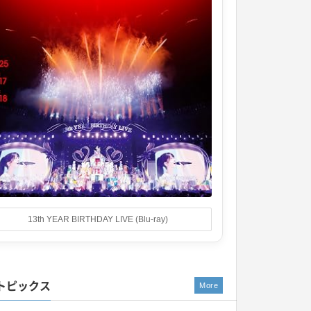
13th YEAR BIRTHDAY LIVE (Blu-ray)
トピックス
More