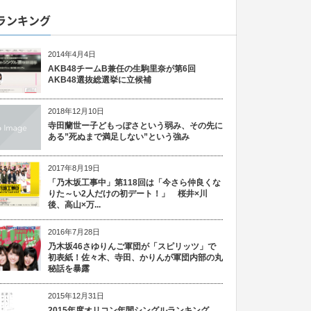
ランキング
2014年4月4日
AKB48チームB兼任の生駒里奈が第6回
AKB48選抜総選挙に立候補
2018年12月10日
寺田蘭世ー子どもっぽさという弱み、その先に
ある”死ぬまで満足しない”という強み
2017年8月19日
「乃木坂工事中」第118回は「今さら仲良くな
りた～い2人だけの初デート！」 桜井×川
後、高山×万...
2016年7月28日
乃木坂46さゆりんご軍団が「スピリッツ」で
初表紙！佐々木、寺田、かりんが軍団内部の丸
秘話を暴露
2015年12月31日
2015年度オリコン年間シングルランキング、