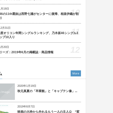
1月19日
10
46の11th選抜は西野七瀬がセンターに復帰、相楽伊織が初
り
12月31日
11
5年度オリコン年間シングルランキング、乃木坂46シングル3
ップ10入り
12
5月20日
リーズ：2019年6月の掲載誌・商品情報
ム
More
2020年1月19日
秋元真夏の「卒業観」と「キャプテン像」...
2019年8月7日
映画の大枠から外れるもう一人の主人公 “変