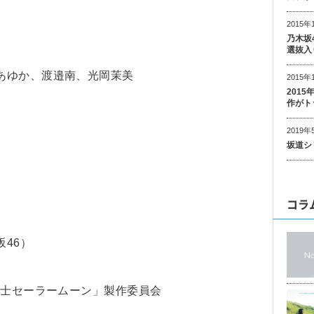
2015年
乃木坂
選抜入
あゆか、渡邉南、光岡茉美
2015年
201
作がト
2019年
坂道シ
コラ
46）
戦士セーラームーン」製作委員会