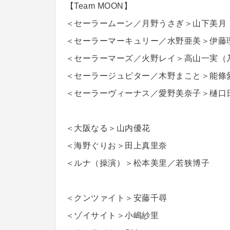
【Team MOON】
＜セーラームーン／月野うさぎ＞山下美月（
＜セーラーマーキュリー／水野亜美＞伊藤理
＜セーラーマーズ／火野レイ＞高山一実（乃
＜セーラージュピター／木野まこと＞能條愛
＜セーラーヴィーナス／愛野美奈子＞樋口日
＜大阪なる＞山内優花
＜海野ぐりお＞田上真里奈
＜ルナ（操演）＞松本美里／若狭博子
＜クンツァイト＞安藤千尋
＜ゾイサイト＞小嶋紗里