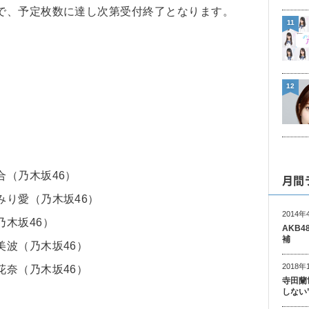
で、予定枚数に達し次第受付終了となります。
11
12
（乃木坂46）
月間
り愛（乃木坂46）
2014年
木坂46）
AKB
補
波（乃木坂46）
2018年
奈（乃木坂46）
寺田蘭
しない