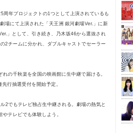
5周年プロジェクトの1つとして上演されているも
劇場にて上演された「天王洲 銀河劇場Ver.」に新
Ver.」として、引き続き、乃木坂46から選抜され
TAR」の2チームに分かれ、ダブルキャストでセーラー
ぞれの千秋楽を全国の映画館に生中継で届ける。
各種先行抽選受付を開始予定。
ネル2でもテレビ独占生中継される。劇場の熱気と
館やテレビでも体験しよう。