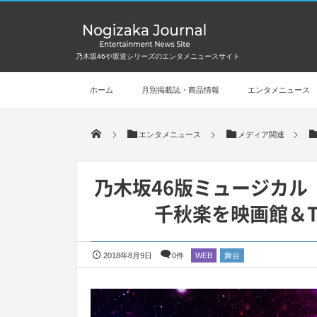
乃木坂46や坂道シリーズのエンタメニュースサイト
ホーム
月別掲載誌・商品情報
エンタメニュース
エンタメニュース
メディア関連
乃木坂46版ミュージカル
千秋楽を映画館＆T
2018年8月9日
0件
WEB
舞台