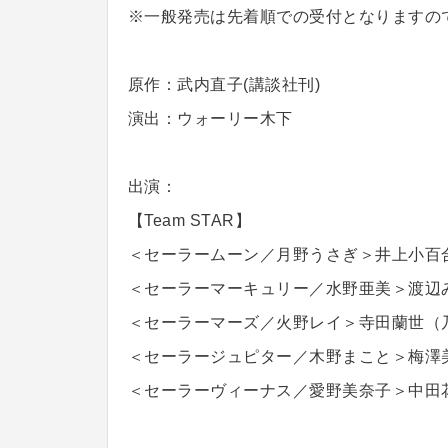
※一般発売は先着順での受付となりますの
原作：武内直子(講談社刊)
演出：ウォーリー木下
出演：
【Team STAR】
＜セーラームーン／月野うさぎ＞井上小百合
＜セーラーマーキュリー／水野亜美＞渡辺み
＜セーラーマーズ／火野レイ＞寺田蘭世（乃
＜セーラージュピター／木野まこと＞梅澤美
＜セーラーヴィーナス／愛野美奈子＞中田花