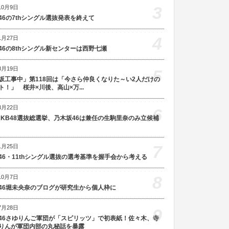
3
10月9日
46の7thシングル選抜発表を終えて
4
1月27日
46の8thシングル新センターは西野七瀬
8月19日
5
坂工事中」第118回は「今さら仲良くなりた～い2人だけの
ト！」 桜井×川後、高山×万...
3月22日
6
AKB48選抜総選挙、乃木坂46は兼任の生駒里奈のみ立候補
7
1月25日
46・11thシングル選抜の選考基準を握手会から考える
8
10月7日
46堀未央奈のブログが研究生から個人枠に
7月28日
9
46さゆりんご軍団が「スピリッツ」で初表紙！佐々木、寺
りんが軍団内部の丸秘話を暴露