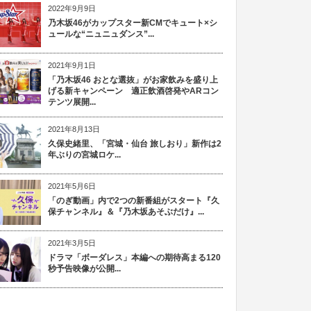
2022年9月9日
乃木坂46がカップスター新CMでキュート×シ
ュールな“ニュニュダンス”...
2021年9月1日
「乃木坂46 おとな選抜」がお家飲みを盛り上
げる新キャンペーン 適正飲酒啓発やARコン
テンツ展開...
2021年8月13日
久保史緒里、「宮城・仙台 旅しおり」新作は2
年ぶりの宮城ロケ...
2021年5月6日
「のぎ動画」内で2つの新番組がスタート『久
保チャンネル』＆『乃木坂あそぶだけ』...
2021年3月5日
ドラマ「ボーダレス」本編への期待高まる120
秒予告映像が公開...