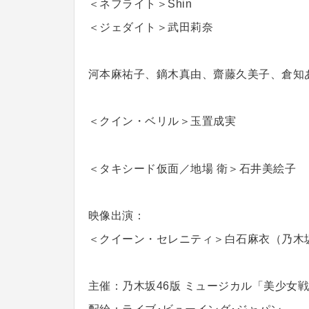
＜ネフライト＞Shin
＜ジェダイト＞武田莉奈
河本麻祐子、鏑木真由、齋藤久美子、倉知
＜クイン・ベリル＞玉置成実
＜タキシード仮面／地場 衛＞石井美絵子
映像出演：
＜クイーン・セレニティ＞白石麻衣（乃木坂
主催：乃木坂46版 ミュージカル「美少女