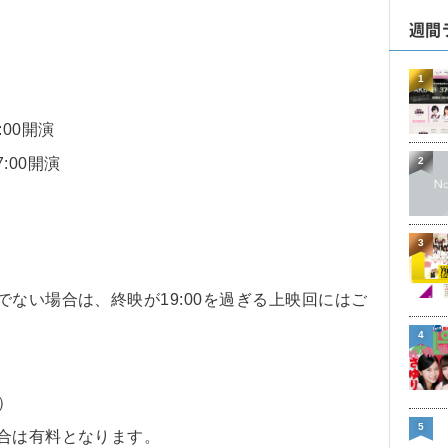
週間
1
:00開演
2
7:00開演
3
でない場合は、終映が19:00を過ぎる上映回にはご
。
4
）
5
場合は有料となります。