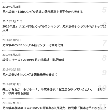
5
2015年1月25日
乃木坂46・11thシングル選抜の選考基準を握手会から考える
2015年12月31日
6
2015年度オリコン年間シングルランキング、乃木坂46シングル3作がトップ10
入り
7
2014年1月27日
乃木坂46の8thシングル新センターは西野七瀬
8
2019年5月20日
坂道シリーズ：2019年6月の掲載誌・商品情報
9
2013年10月9日
乃木坂46の7thシングル選抜発表を終えて
2019年2月11日
10
井上小百合が「らじらー！」卒業を発表「お芝居をやっていきたい」 オリラ
ジ、桜井玲香も激励
2015年7月14日
11
乃木坂46橋本奈々未の1stソロ写真集が8月発売、秋元康「橋本は手のかかるビ