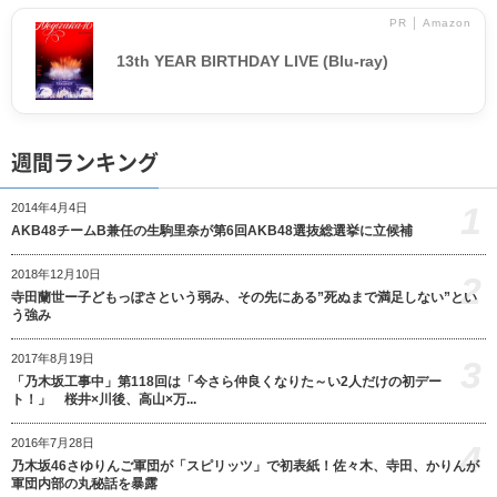
PR │ Amazon
13th YEAR BIRTHDAY LIVE (Blu-ray)
週間ランキング
1
2014年4月4日
AKB48チームB兼任の生駒里奈が第6回AKB48選抜総選挙に立候補
2018年12月10日
2
寺田蘭世ー子どもっぽさという弱み、その先にある”死ぬまで満足しない”とい
う強み
2017年8月19日
3
「乃木坂工事中」第118回は「今さら仲良くなりた～い2人だけの初デー
ト！」 桜井×川後、高山×万...
2016年7月28日
4
乃木坂46さゆりんご軍団が「スピリッツ」で初表紙！佐々木、寺田、かりんが
軍団内部の丸秘話を暴露