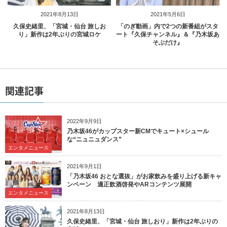
2021年8月13日
2021年5月6日
久保史緒里、「宮城・仙台 旅しお
「のぎ動画」内で2つの新番組がスタ
り」新作は2年ぶりの宮城ロケ
ート『久保チャンネル』＆『乃木坂あ
そぶだけ』
関連記事
2022年9月9日
乃木坂46がカップスター新CMでキュート×シュール
な“ニュニュダンス”
エンタメニュース
2021年9月1日
「乃木坂46 おとな選抜」がお家飲みを盛り上げる新キャ
ンペーン 適正飲酒啓発やARコンテンツ展開
エンタメニュース
2021年8月13日
久保史緒里、「宮城・仙台 旅しおり」新作は2年ぶりの