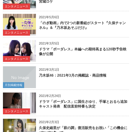
宮城ロケ
エンタメニュース
2021年5月6日
「のぎ動画」内で2つの新番組がスタート『久保チャン
ネル』＆『乃木坂あそぶだけ』
エンタメニュース
2021年3月5日
ドラマ「ボーダレス」本編への期待高まる120秒予告映
像が公開
エンタメニュース
2021年3月1日
乃木坂46：2021年3月の掲載誌・商品情報
月別掲載情報
2021年2月24日
ドラマ「ボーダレス」に国生さゆり、手塚とおるら追加
キャスト発表 配信直前特番も決定
エンタメニュース
2021年2月3日
久保史緒里が「萩の調」復活販売をお祝い「この機会に