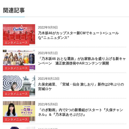
関連記事
2022年9月9日
乃木坂46がカップスター新CMでキュート×シュール
な“ニュニュダンス”
エンタメニュース
2021年9月1日
「乃木坂46 おとな選抜」がお家飲みを盛り上げる新キャ
ンペーン 適正飲酒啓発やARコンテンツ展開
エンタメニュース
2021年8月13日
久保史緒里、「宮城・仙台 旅しおり」新作は2年ぶりの
宮城ロケ
エンタメニュース
2021年5月6日
「のぎ動画」内で2つの新番組がスタート『久保チャン
ネル』＆『乃木坂あそぶだけ』
エンタメニュース