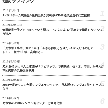
週間ランキング
1
2014年4月4日
AKB48チームB兼任の生駒里奈が第6回AKB48選抜総選挙に立候補
2018年12月10日
2
寺田蘭世ー子どもっぽさという弱み、その先にある”死ぬまで満足しない”とい
う強み
2017年8月19日
3
「乃木坂工事中」第118回は「今さら仲良くなりた～い2人だけの初デー
ト！」 桜井×川後、高山×万...
2016年7月28日
4
乃木坂46さゆりんご軍団が「スピリッツ」で初表紙！佐々木、寺田、かりんが
軍団内部の丸秘話を暴露
2015年12月31日
5
2015年度オリコン年間シングルランキング、乃木坂46シングル3作がトップ10
入り
6
2014年1月27日
乃木坂46の8thシングル新センターは西野七瀬