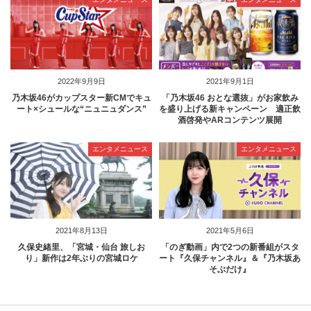
2022年9月9日
2021年9月1日
乃木坂46がカップスター新CMでキュ
「乃木坂46 おとな選抜」がお家飲み
ート×シュールな“ニュニュダンス”
を盛り上げる新キャンペーン 適正飲
酒啓発やARコンテンツ展開
エンタメニュース
エンタメニュース
2021年8月13日
2021年5月6日
久保史緒里、「宮城・仙台 旅しお
「のぎ動画」内で2つの新番組がスタ
り」新作は2年ぶりの宮城ロケ
ート『久保チャンネル』＆『乃木坂あ
そぶだけ』