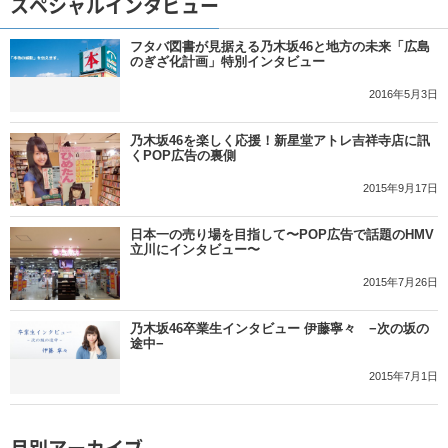
スペシャルインタビュー
フタバ図書が見据える乃木坂46と地方の未来「広島
のぎざ化計画」特別インタビュー
2016年5月3日
乃木坂46を楽しく応援！新星堂アトレ吉祥寺店に訊
くPOP広告の裏側
2015年9月17日
日本一の売り場を目指して〜POP広告で話題のHMV
立川にインタビュー〜
2015年7月26日
乃木坂46卒業生インタビュー 伊藤寧々 −次の坂の
途中−
2015年7月1日