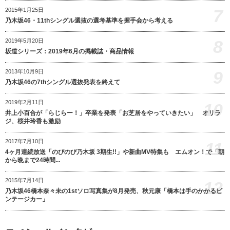
7
2015年1月25日
乃木坂46・11thシングル選抜の選考基準を握手会から考える
8
2019年5月20日
坂道シリーズ：2019年6月の掲載誌・商品情報
9
2013年10月9日
乃木坂46の7thシングル選抜発表を終えて
2019年2月11日
10
井上小百合が「らじらー！」卒業を発表「お芝居をやっていきたい」 オリラ
ジ、桜井玲香も激励
2017年7月10日
11
4ヶ月連続放送「のびのび乃木坂 3期生!!」や新曲MV特集も エムオン！で「朝
から晩まで24時間...
2015年7月14日
12
乃木坂46橋本奈々未の1stソロ写真集が8月発売、秋元康「橋本は手のかかるビ
ンテージカー」