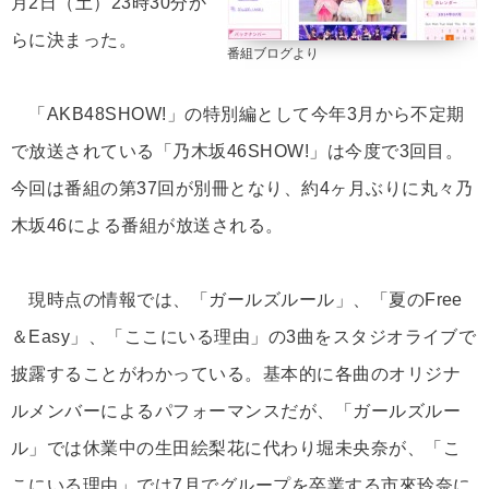
月2日（土）23時30分か
らに決まった。
番組ブログより
「AKB48SHOW!」の特別編として今年3月から不定期
で放送されている「乃木坂46SHOW!」は今度で3回目。
今回は番組の第37回が別冊となり、約4ヶ月ぶりに丸々乃
木坂46による番組が放送される。
現時点の情報では、「ガールズルール」、「夏のFree
＆Easy」、「ここにいる理由」の3曲をスタジオライブで
披露することがわかっている。基本的に各曲のオリジナ
ルメンバーによるパフォーマンスだが、「ガールズルー
ル」では休業中の生田絵梨花に代わり堀未央奈が、「こ
こにいる理由」では7月でグループを卒業する市來玲奈に