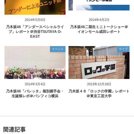
2014年5月6日
2014年4月2日
乃木坂46「アンダースペシャルライ
乃木坂46二期生ミニトークショー＠
ブ」レポート＠渋谷TSUTAYA O-
イオンモール成田レポート
EAST
イベント
ライブ
2014年3月4日
2013年12月18日
乃木坂46「バレッタ」個別握手会・
乃木坂４６「ロックの学園」レポート
生誕祭レポ＠パシフィコ横浜
＠東京工芸大学
関連記事