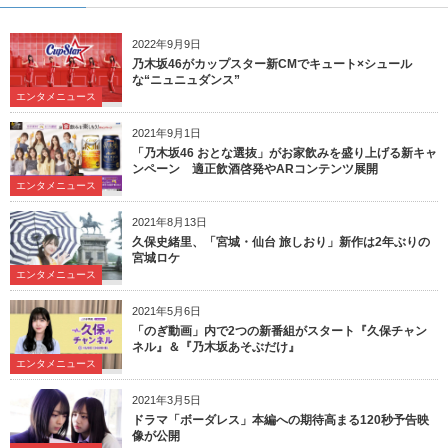
2022年9月9日
乃木坂46がカップスター新CMでキュート×シュール
な“ニュニュダンス”
エンタメニュース
2021年9月1日
「乃木坂46 おとな選抜」がお家飲みを盛り上げる新キャ
ンペーン 適正飲酒啓発やARコンテンツ展開
エンタメニュース
2021年8月13日
久保史緒里、「宮城・仙台 旅しおり」新作は2年ぶりの
宮城ロケ
エンタメニュース
2021年5月6日
「のぎ動画」内で2つの新番組がスタート『久保チャン
ネル』＆『乃木坂あそぶだけ』
エンタメニュース
2021年3月5日
ドラマ「ボーダレス」本編への期待高まる120秒予告映
像が公開