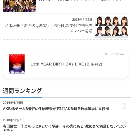
2013年4月2日
乃木坂46「君の名は希望」、個別七次受付で初完売
メンバー急増
PR │ Amazon
13th YEAR BIRTHDAY LIVE (Blu-ray)
週間ランキング
1
2014年4月4日
AKB48チームB兼任の生駒里奈が第6回AKB48選抜総選挙に立候補
2018年12月10日
2
寺田蘭世ー子どもっぽさという弱み、その先にある”死ぬまで満足しない”とい
う強み