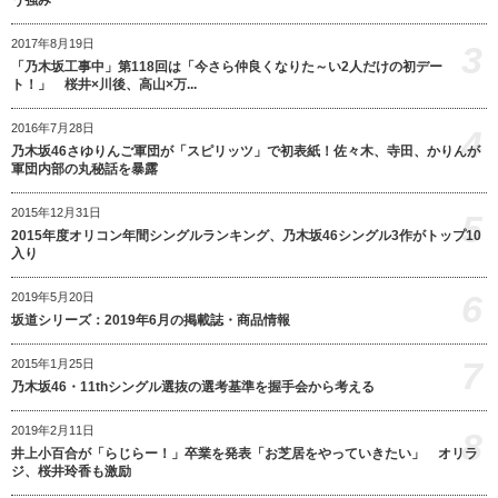
2017年8月19日
3
「乃木坂工事中」第118回は「今さら仲良くなりた～い2人だけの初デー
ト！」 桜井×川後、高山×万...
2016年7月28日
4
乃木坂46さゆりんご軍団が「スピリッツ」で初表紙！佐々木、寺田、かりんが
軍団内部の丸秘話を暴露
2015年12月31日
5
2015年度オリコン年間シングルランキング、乃木坂46シングル3作がトップ10
入り
6
2019年5月20日
坂道シリーズ：2019年6月の掲載誌・商品情報
7
2015年1月25日
乃木坂46・11thシングル選抜の選考基準を握手会から考える
2019年2月11日
8
井上小百合が「らじらー！」卒業を発表「お芝居をやっていきたい」 オリラ
ジ、桜井玲香も激励