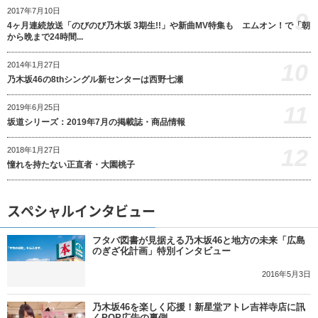
2017年7月10日
9
4ヶ月連続放送「のびのび乃木坂 3期生!!」や新曲MV特集も エムオン！で「朝
から晩まで24時間...
10
2014年1月27日
乃木坂46の8thシングル新センターは西野七瀬
11
2019年6月25日
坂道シリーズ：2019年7月の掲載誌・商品情報
12
2018年1月27日
憧れを持たない正直者・大園桃子
スペシャルインタビュー
フタバ図書が見据える乃木坂46と地方の未来「広島
のぎざ化計画」特別インタビュー
2016年5月3日
乃木坂46を楽しく応援！新星堂アトレ吉祥寺店に訊
くPOP広告の裏側