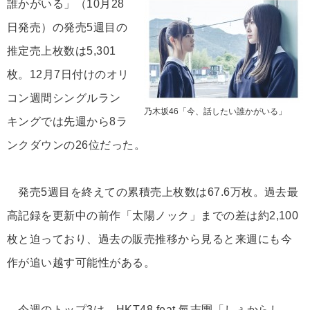
誰かがいる」（10月28
日発売）の発売5週目の
推定売上枚数は5,301
枚。12月7日付けのオリ
コン週間シングルラン
乃木坂46「今、話したい誰かがいる」
キングでは先週から8ラ
ンクダウンの26位だった。
発売5週目を終えての累積売上枚数は67.6万枚。過去最
高記録を更新中の前作「太陽ノック」までの差は約2,100
枚と迫っており、過去の販売推移から見ると来週にも今
作が追い越す可能性がある。
今週のトップ3は、HKT48 feat.氣志團「しぇからし