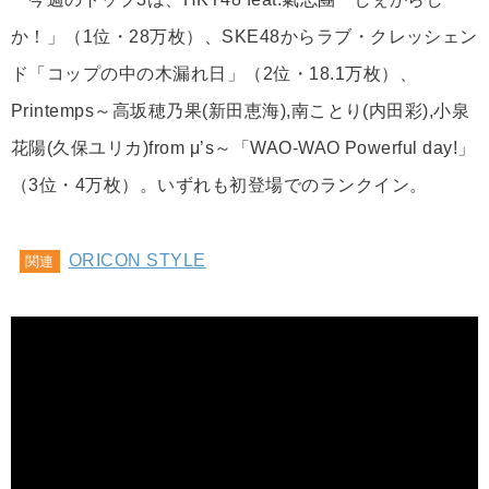
か！」（1位・28万枚）、SKE48からラブ・クレッシェン
ド「コップの中の木漏れ日」（2位・18.1万枚）、
Printemps～高坂穂乃果(新田恵海),南ことり(内田彩),小泉
花陽(久保ユリカ)from μ’s～「WAO-WAO Powerful day!」
（3位・4万枚）。いずれも初登場でのランクイン。
ORICON STYLE
関連