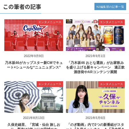
この筆者の記事
NJ編集部の記事一覧
エンタメニュース
エンタメニュース
2022年9月9日
2021年9月1日
乃木坂46がカップスター新CMでキュ
「乃木坂46 おとな選抜」がお家飲み
ート×シュールな“ニュニュダンス”
を盛り上げる新キャンペーン 適正飲
酒啓発やARコンテンツ展開
エンタメニュース
エンタメニュース
2021年8月13日
2021年5月6日
久保史緒里、「宮城・仙台 旅しお
「のぎ動画」内で2つの新番組がスタ