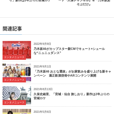
り」新作は2年ぶりの宮城ロケ
ート『久保チャンネル』＆『乃木坂あ
そぶだけ』
関連記事
2022年9月9日
乃木坂46がカップスター新CMでキュート×シュール
な“ニュニュダンス”
エンタメニュース
2021年9月1日
「乃木坂46 おとな選抜」がお家飲みを盛り上げる新キャ
ンペーン 適正飲酒啓発やARコンテンツ展開
エンタメニュース
2021年8月13日
久保史緒里、「宮城・仙台 旅しおり」新作は2年ぶりの
宮城ロケ
エンタメニュース
2021年5月6日