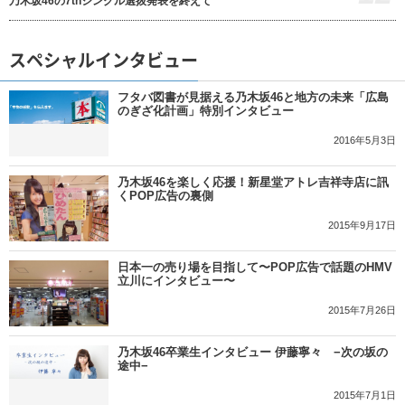
乃木坂46の7thシングル選抜発表を終えて
スペシャルインタビュー
フタバ図書が見据える乃木坂46と地方の未来「広島
のぎざ化計画」特別インタビュー
2016年5月3日
乃木坂46を楽しく応援！新星堂アトレ吉祥寺店に訊
くPOP広告の裏側
2015年9月17日
日本一の売り場を目指して〜POP広告で話題のHMV
立川にインタビュー〜
2015年7月26日
乃木坂46卒業生インタビュー 伊藤寧々 −次の坂の
途中−
2015年7月1日