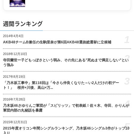
週間ランキング
1
2014年4月4日
AKB48チームB兼任の生駒里奈が第6回AKB48選抜総選挙に立候補
2018年12月10日
2
寺田蘭世ー子どもっぽさという弱み、その先にある”死ぬまで満足しない”とい
う強み
2017年8月19日
3
「乃木坂工事中」第118回は「今さら仲良くなりた～い2人だけの初デー
ト！」 桜井×川後、高山×万...
2016年7月28日
4
乃木坂46さゆりんご軍団が「スピリッツ」で初表紙！佐々木、寺田、かりんが
軍団内部の丸秘話を暴露
2015年12月31日
5
2015年度オリコン年間シングルランキング、乃木坂46シングル3作がトップ10
入り