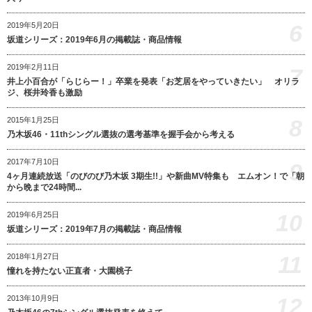
6
2019年5月20日
坂道シリーズ：2019年6月の掲載誌・商品情報
2019年2月11日
7
井上小百合が「らじらー！」卒業を発表「お芝居をやっていきたい」 オリラ
ジ、桜井玲香も激励
8
2015年1月25日
乃木坂46・11thシングル選抜の選考基準を握手会から考える
2017年7月10日
9
4ヶ月連続放送「のびのび乃木坂 3期生!!」や新曲MV特集も エムオン！で「朝
から晩まで24時間...
10
2019年6月25日
坂道シリーズ：2019年7月の掲載誌・商品情報
11
2018年1月27日
憧れを持たない正直者・大園桃子
12
2013年10月9日