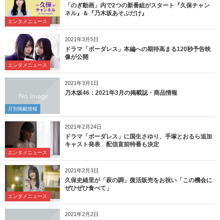
「のぎ動画」内で2つの新番組がスタート『久保チャン
ネル』＆『乃木坂あそぶだけ』
エンタメニュース
2021年3月5日
ドラマ「ボーダレス」本編への期待高まる120秒予告映
像が公開
エンタメニュース
2021年3月1日
乃木坂46：2021年3月の掲載誌・商品情報
月別掲載情報
2021年2月24日
ドラマ「ボーダレス」に国生さゆり、手塚とおるら追加
キャスト発表 配信直前特番も決定
エンタメニュース
2021年2月3日
久保史緒里が「萩の調」復活販売をお祝い「この機会に
ぜひぜひ食べて」
エンタメニュース
2021年2月2日