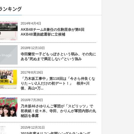
ランキング
2014年4月4日
AKB48チームB兼任の生駒里奈が第6回
AKB48選抜総選挙に立候補
2018年12月10日
寺田蘭世ー子どもっぽさという弱み、その先に
ある”死ぬまで満足しない”という強み
2017年8月19日
「乃木坂工事中」第118回は「今さら仲良くな
りた～い2人だけの初デート！」 桜井×川
後、高山×万...
2016年7月28日
乃木坂46さゆりんご軍団が「スピリッツ」で
初表紙！佐々木、寺田、かりんが軍団内部の丸
秘話を暴露
2015年12月31日
2015年度オリコン年間シングルランキング、