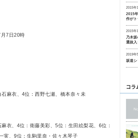
2015年
201
作がト
2015年
7月7日20時
乃木坂
選抜入
2019年
坂道シ
コラ
白石麻衣、4位：西野七瀬、橋本奈々未
石麻衣、4位：衛藤美彩、5位：生田絵梨花、6位：
一実、9位：生駒里奈・佐々木琴子