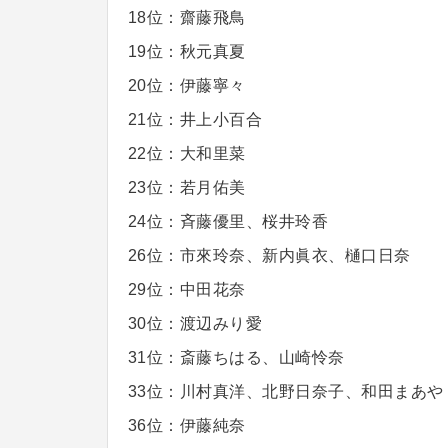
18位：齋藤飛鳥
19位：秋元真夏
20位：伊藤寧々
21位：井上小百合
22位：大和里菜
23位：若月佑美
24位：斉藤優里、桜井玲香
26位：市來玲奈、新内眞衣、樋口日奈
29位：中田花奈
30位：渡辺みり愛
31位：斎藤ちはる、山崎怜奈
33位：川村真洋、北野日奈子、和田まあや
36位：伊藤純奈