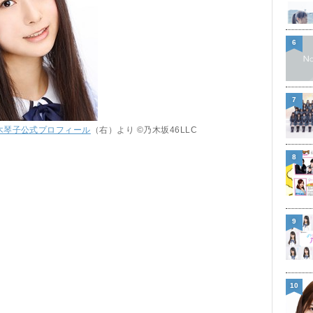
6
7
木琴子公式プロフィール
（右）より ©乃木坂46LLC
8
9
10