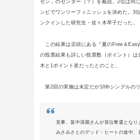
セン」のセンター（？）を戴冠。2位は同
ンビでワンツーフィニッシュを決めた。3位
ンクインした研究生・佐々木琴子だった。
この結果は店頭にある『夏のFree＆Ea
の投票結果も詳しい投票数（ポイント）は
木と1ポイント差だったとのこと。
第2回の実施は未定だが10thシングルの
見事、畠中清羅さんが首位奪還となり
みさみさとのデッド・ヒートの途中、