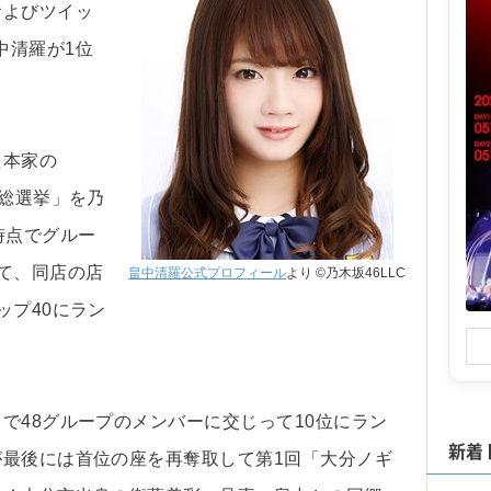
およびツイッ
中清羅が1位
た本家の
分総選挙」を乃
時点でグルー
て、同店の店
畠中清羅公式プロフィール
より ©乃木坂46LLC
ップ40にラン
で48グループのメンバーに交じって10位にラン
新着
が最後には首位の座を再奪取して第1回「大分ノギ