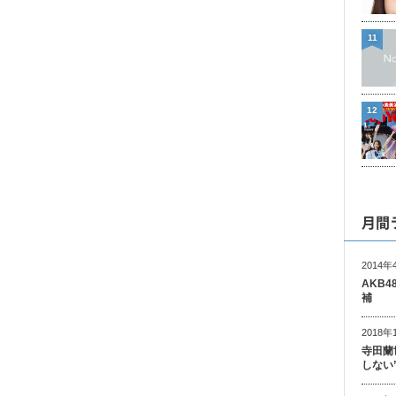
11
12
月間
2014年
AKB
補
2018年
寺田蘭
しない