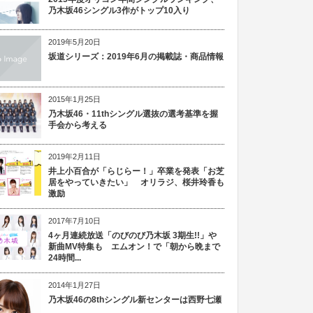
乃木坂46シングル3作がトップ10入り
2019年5月20日
坂道シリーズ：2019年6月の掲載誌・商品情報
2015年1月25日
乃木坂46・11thシングル選抜の選考基準を握
手会から考える
2019年2月11日
井上小百合が「らじらー！」卒業を発表「お芝
居をやっていきたい」 オリラジ、桜井玲香も
激励
2017年7月10日
4ヶ月連続放送「のびのび乃木坂 3期生!!」や
新曲MV特集も エムオン！で「朝から晩まで
24時間...
2014年1月27日
乃木坂46の8thシングル新センターは西野七瀬