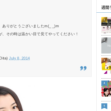
週間
1
りがとうございましたm(_ _)m
が、その時は温かい目で見てやってください！
2
ita)
July 8, 2014
3
4
5