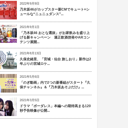
2022年9月9日
乃木坂46がカップスター新CMでキュート×シ
ュールな“ニュニュダンス”...
2021年9月1日
「乃木坂46 おとな選抜」がお家飲みを盛り上
げる新キャンペーン 適正飲酒啓発やARコン
テンツ展開...
2021年8月13日
久保史緒里、「宮城・仙台 旅しおり」新作は2
年ぶりの宮城ロケ...
2021年5月6日
「のぎ動画」内で2つの新番組がスタート『久
保チャンネル』＆『乃木坂あそぶだけ』...
2021年3月5日
ドラマ「ボーダレス」本編への期待高まる120
秒予告映像が公開...