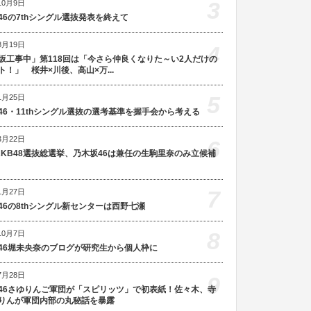
3
10月9日
46の7thシングル選抜発表を終えて
8月19日
4
坂工事中」第118回は「今さら仲良くなりた～い2人だけの
ト！」 桜井×川後、高山×万...
5
1月25日
46・11thシングル選抜の選考基準を握手会から考える
3月22日
6
AKB48選抜総選挙、乃木坂46は兼任の生駒里奈のみ立候補
7
1月27日
46の8thシングル新センターは西野七瀬
8
10月7日
46堀未央奈のブログが研究生から個人枠に
7月28日
9
46さゆりんご軍団が「スピリッツ」で初表紙！佐々木、寺
りんが軍団内部の丸秘話を暴露