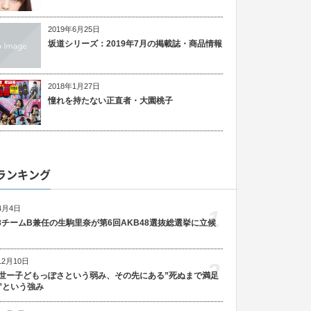
2019年6月25日
坂道シリーズ：2019年7月の掲載誌・商品情報
2018年1月27日
憧れを持たない正直者・大園桃子
ランキング
4月4日
1
48チームB兼任の生駒里奈が第6回AKB48選抜総選挙に立候
12月10日
2
世ー子どもっぽさという弱み、その先にある”死ぬまで満足
”という強み