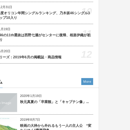
12月31日
10
5年度オリコン年間シングルランキング、乃木坂46シングル3
ップ10入り
1月19日
11
46の11th選抜は西野七瀬がセンターに復帰、相楽伊織が初
り
12
5月20日
リーズ：2019年6月の掲載誌・商品情報
ム
More
2020年1月19日
秋元真夏の「卒業観」と「キャプテン像」...
2019年8月7日
映画の大枠から外れるもう一人の主人公 “変