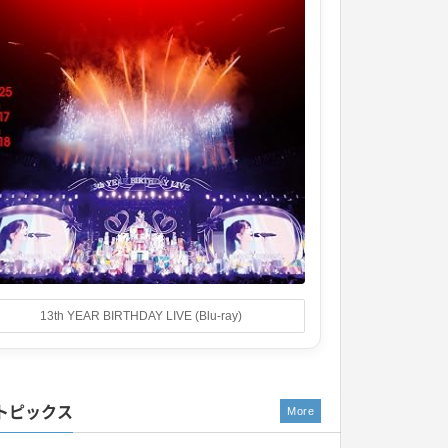
13th YEAR BIRTHDAY LIVE (Blu-ray)
トピックス
More