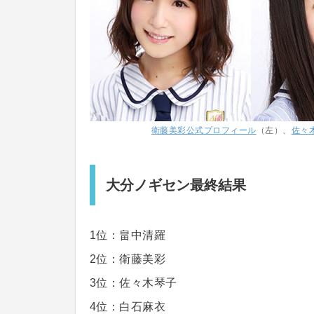
衛藤美彩公式プロフィール
（左）、
佐々
大分ノギセン最終結果
1位：畠中清羅
2位：衛藤美彩
3位：佐々木琴子
4位：白石麻衣