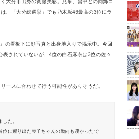
じく大分市出身の衛藤美彩。見事、畠中との同郷コ
は、「大分総選挙」でも乃木坂46最高の3位にラ
sy』の看板下に顔写真と出身地入りで掲示中。今回
公表されていないが、4位の白石麻衣は3位の佐々
リリースに合わせて行う可能性がありそうだ。
ました。
首位に躍り出た琴子ちゃんの動向も凄かったで