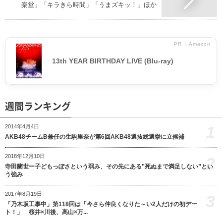
楽堂」「キラきら時間」「うまズキッ！」ほか
PR │ Amazon
13th YEAR BIRTHDAY LIVE (Blu-ray)
週間ランキング
1
2014年4月4日
AKB48チームB兼任の生駒里奈が第6回AKB48選抜総選挙に立候補
2018年12月10日
2
寺田蘭世ー子どもっぽさという弱み、その先にある”死ぬまで満足しない”とい
う強み
2017年8月19日
3
「乃木坂工事中」第118回は「今さら仲良くなりた～い2人だけの初デー
ト！」 桜井×川後、高山×万...