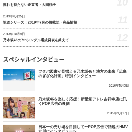
10
憧れを持たない正直者・大園桃子
11
2019年6月25日
坂道シリーズ：2019年7月の掲載誌・商品情報
12
2013年10月9日
乃木坂46の7thシングル選抜発表を終えて
スペシャルインタビュー
フタバ図書が見据える乃木坂46と地方の未来「広島
のぎざ化計画」特別インタビュー
2016年5月3日
乃木坂46を楽しく応援！新星堂アトレ吉祥寺店に訊
くPOP広告の裏側
2015年9月17日
日本一の売り場を目指して〜POP広告で話題のHMV
立川にインタビュー〜