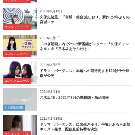
エンタメニュース
2021年8月13日
久保史緒里、「宮城・仙台 旅しおり」新作は2年ぶりの
宮城ロケ
エンタメニュース
2021年5月6日
「のぎ動画」内で2つの新番組がスタート『久保チャン
ネル』＆『乃木坂あそぶだけ』
エンタメニュース
2021年3月5日
ドラマ「ボーダレス」本編への期待高まる120秒予告映
像が公開
エンタメニュース
2021年3月1日
乃木坂46：2021年3月の掲載誌・商品情報
月別掲載情報
2021年2月24日
ドラマ「ボーダレス」に国生さゆり、手塚とおるら追加
キャスト発表 配信直前特番も決定
エンタメニュース