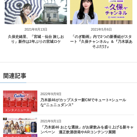
2021年8月13日
2021年5月6日
久保史緒里、「宮城・仙台 旅しお
「のぎ動画」内で2つの新番組がスタ
り」新作は2年ぶりの宮城ロケ
ート『久保チャンネル』＆『乃木坂あ
そぶだけ』
関連記事
2022年9月9日
乃木坂46がカップスター新CMでキュート×シュール
な“ニュニュダンス”
エンタメニュース
2021年9月1日
「乃木坂46 おとな選抜」がお家飲みを盛り上げる新キャ
ンペーン 適正飲酒啓発やARコンテンツ展開