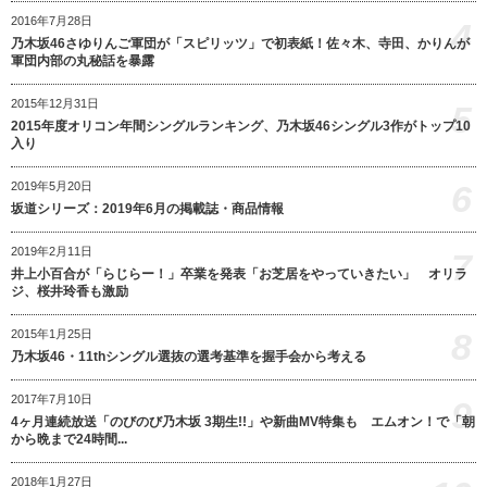
2016年7月28日
4
乃木坂46さゆりんご軍団が「スピリッツ」で初表紙！佐々木、寺田、かりんが
軍団内部の丸秘話を暴露
2015年12月31日
5
2015年度オリコン年間シングルランキング、乃木坂46シングル3作がトップ10
入り
6
2019年5月20日
坂道シリーズ：2019年6月の掲載誌・商品情報
2019年2月11日
7
井上小百合が「らじらー！」卒業を発表「お芝居をやっていきたい」 オリラ
ジ、桜井玲香も激励
8
2015年1月25日
乃木坂46・11thシングル選抜の選考基準を握手会から考える
2017年7月10日
9
4ヶ月連続放送「のびのび乃木坂 3期生!!」や新曲MV特集も エムオン！で「朝
から晩まで24時間...
2018年1月27日