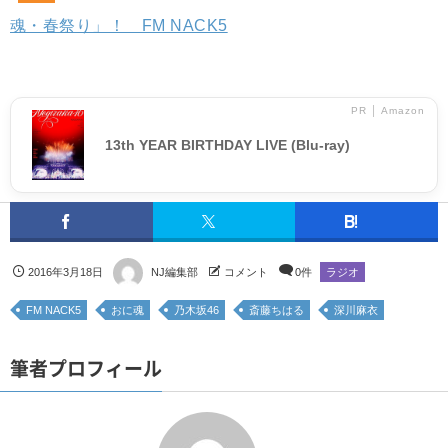
魂・春祭り」！ FM NACK5
PR │ Amazon
13th YEAR BIRTHDAY LIVE (Blu-ray)
2016年3月18日
NJ編集部
コメント
0件
ラジオ
FM NACK5
おに魂
乃木坂46
斎藤ちはる
深川麻衣
筆者プロフィール