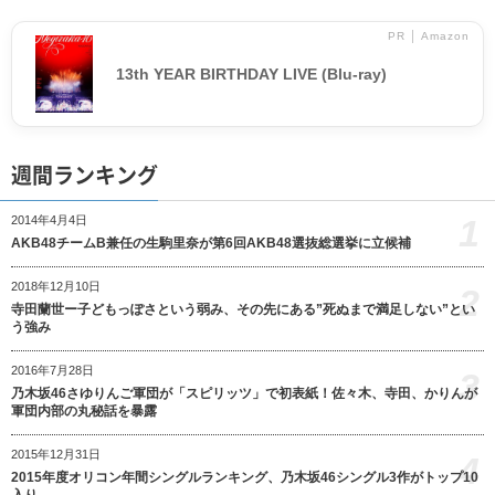
PR │ Amazon
13th YEAR BIRTHDAY LIVE (Blu-ray)
週間ランキング
1
2014年4月4日
AKB48チームB兼任の生駒里奈が第6回AKB48選抜総選挙に立候補
2018年12月10日
2
寺田蘭世ー子どもっぽさという弱み、その先にある”死ぬまで満足しない”とい
う強み
2016年7月28日
3
乃木坂46さゆりんご軍団が「スピリッツ」で初表紙！佐々木、寺田、かりんが
軍団内部の丸秘話を暴露
2015年12月31日
4
2015年度オリコン年間シングルランキング、乃木坂46シングル3作がトップ10