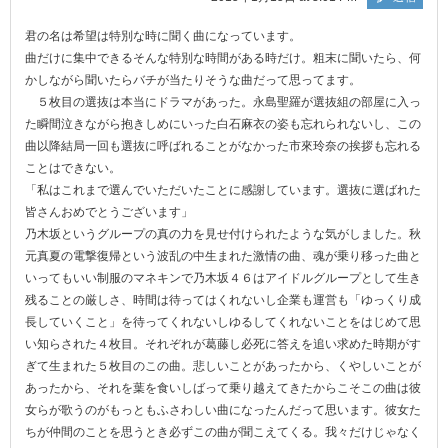
君の名は希望は特別な時に聞く曲になっています。
曲だけに集中できるそんな特別な時間がある時だけ。粗末に聞いたら、何
かしながら聞いたらバチが当たりそうな曲だって思ってます。
５枚目の選抜は本当にドラマがあった。永島聖羅が選抜組の部屋に入っ
た瞬間泣きながら抱きしめにいった白石麻衣の姿も忘れられないし、この
曲以降結局一回も選抜に呼ばれることがなかった市來玲奈の挨拶も忘れる
ことはできない。
「私はこれまで選んでいただいたことに感謝しています。選抜に選ばれた
皆さんおめでとうございます」
乃木坂というグループの真の力を見せ付けられたような気がしました。秋
元真夏の電撃復帰という波乱の中生まれた激情の曲、魂が乗り移った曲と
いってもいい制服のマネキンで乃木坂４６はアイドルグループとして生き
残ることの厳しさ、時間は待ってはくれないし企業も運営も「ゆっくり成
長していくこと」を待ってくれないしゆるしてくれないことをはじめて思
い知らされた４枚目。それぞれが葛藤し必死に答えを追い求めた時期がす
ぎて生まれた５枚目のこの曲。悲しいことがあったから、くやしいことが
あったから、それを葉を食いしばって乗り越えてきたからこそこの曲は彼
女らが歌うのがもっともふさわしい曲になったんだって思います。彼女た
ちが仲間のことを思うとき必ずこの曲が聞こえてくる。我々だけじゃなく