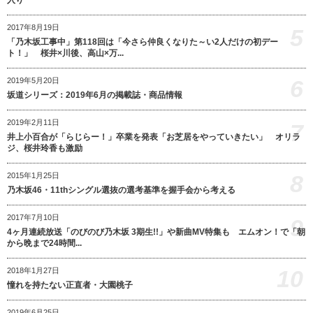
入り
2017年8月19日
5
「乃木坂工事中」第118回は「今さら仲良くなりた～い2人だけの初デー
ト！」 桜井×川後、高山×万...
6
2019年5月20日
坂道シリーズ：2019年6月の掲載誌・商品情報
2019年2月11日
7
井上小百合が「らじらー！」卒業を発表「お芝居をやっていきたい」 オリラ
ジ、桜井玲香も激励
8
2015年1月25日
乃木坂46・11thシングル選抜の選考基準を握手会から考える
2017年7月10日
9
4ヶ月連続放送「のびのび乃木坂 3期生!!」や新曲MV特集も エムオン！で「朝
から晩まで24時間...
10
2018年1月27日
憧れを持たない正直者・大園桃子
2019年6月25日