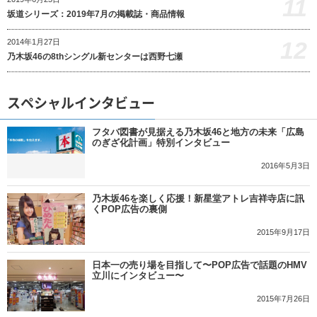
11
坂道シリーズ：2019年7月の掲載誌・商品情報
12
2014年1月27日
乃木坂46の8thシングル新センターは西野七瀬
スペシャルインタビュー
フタバ図書が見据える乃木坂46と地方の未来「広島
のぎざ化計画」特別インタビュー
2016年5月3日
乃木坂46を楽しく応援！新星堂アトレ吉祥寺店に訊
くPOP広告の裏側
2015年9月17日
日本一の売り場を目指して〜POP広告で話題のHMV
立川にインタビュー〜
2015年7月26日