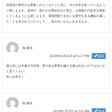
何度目の青空かは青春へのメッセージと共に、今の日本を歌っているよう
に聞こえます。冒頭の「誰かかが閉め忘れた蛇口」は福島の汚染水を風刺
しているようにも聞こえます。環境問題できれいな青空を見る機会が減っ
たことも含まれていたりして…。気のせいかもしれませんが。
By 匿名
2014年12月31日 at 11:17 PM
返信
個人的には今後の乃木坂、君の名は希望を越える曲は出ないのではないか
と思うくらい。
良いお年を！
By 匿名
2015年1月15日 at 3:01 PM
返信