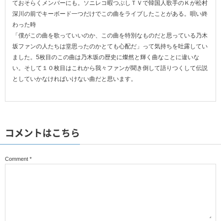
ておそらくメンバーにも。ソニレコ暇つぶしＴＶで韓国人歌手のＫが松村
深川の前でキーボード一つだけでこの曲をライブしたことがある。唄い終
わった時
「僕がこの曲を歌っていいのか、この曲を特別なものだと思っている乃木
坂ファンの人たちは堂思ったのかとても心配だ」って気持ちを吐露してい
ました。5枚目のこの曲は乃木坂の歴史に燦然と輝く曲なことに違いな
い。そして１０枚目はこれから我々ファンが聞き倒して語りつくして伝説
としていかなければいけない曲だと思います。
コメントはこちら
Comment
*