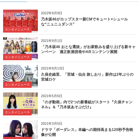
2022年9月9日
乃木坂46がカップスター新CMでキュート×シュール
な“ニュニュダンス”
エンタメニュース
2021年9月1日
「乃木坂46 おとな選抜」がお家飲みを盛り上げる新キャ
ンペーン 適正飲酒啓発やARコンテンツ展開
エンタメニュース
2021年8月13日
久保史緒里、「宮城・仙台 旅しおり」新作は2年ぶりの
宮城ロケ
エンタメニュース
2021年5月6日
「のぎ動画」内で2つの新番組がスタート『久保チャン
ネル』＆『乃木坂あそぶだけ』
エンタメニュース
2021年3月5日
ドラマ「ボーダレス」本編への期待高まる120秒予告映
像が公開