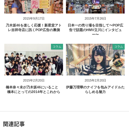
2015年9月17日
2015年7月26日
乃木坂46を楽しく応援！新星堂アト
日本一の売り場を目指して〜POP広
レ吉祥寺店に訊くPOP広告の裏側
告で話題のHMV立川にインタビュ
ー〜
コラム
コラム
2015年2月20日
2015年2月20日
橋本奈々未が乃木坂46にいること
伊藤万理華のナイフを包みアイドルた
橋本にとっての2014年とこれから
らしめる魅力
関連記事