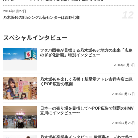
12
2014年1月27日
乃木坂46の8thシングル新センターは西野七瀬
スペシャルインタビュー
フタバ図書が見据える乃木坂46と地方の未来「広島
のぎざ化計画」特別インタビュー
2016年5月3日
乃木坂46を楽しく応援！新星堂アトレ吉祥寺店に訊
くPOP広告の裏側
2015年9月17日
日本一の売り場を目指して〜POP広告で話題のHMV
立川にインタビュー〜
2015年7月26日
乃木坂46卒業生インタビュー 伊藤寧々 −次の坂の