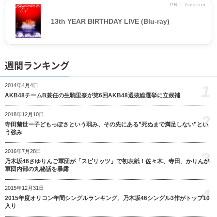
PR │ Amazon
13th YEAR BIRTHDAY LIVE (Blu-ray)
週間ランキング
1
2014年4月4日
AKB48チームB兼任の生駒里奈が第6回AKB48選抜総選挙に立候補
2018年12月10日
2
寺田蘭世ー子どもっぽさという弱み、その先にある”死ぬまで満足しない”とい
う強み
2016年7月28日
3
乃木坂46さゆりんご軍団が「スピリッツ」で初表紙！佐々木、寺田、かりんが
軍団内部の丸秘話を暴露
2015年12月31日
4
2015年度オリコン年間シングルランキング、乃木坂46シングル3作がトップ10
入り