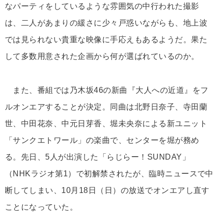
なパーティをしているような雰囲気の中行われた撮影
は、二人があまりの緩さに少々戸惑いながらも、地上波
では見られない貴重な映像に手応えもあるようだ。果た
して多数用意された企画から何が選ばれているのか。
また、番組では乃木坂46の新曲『大人への近道』をフ
ルオンエアすることが決定。同曲は北野日奈子、寺田蘭
世、中田花奈、中元日芽香、堀未央奈による新ユニット
「サンクエトワール」の楽曲で、センターを堀が務め
る。先日、5人が出演した「らじらー！SUNDAY」
（NHKラジオ第1）で初解禁されたが、臨時ニュースで中
断してしまい、10月18日（日）の放送でオンエアし直す
ことになっていた。