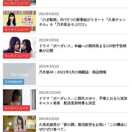
エンタメニュース
2021年5月6日
「のぎ動画」内で2つの新番組がスタート『久保チャン
ネル』＆『乃木坂あそぶだけ』
エンタメニュース
2021年3月5日
ドラマ「ボーダレス」本編への期待高まる120秒予告映
像が公開
エンタメニュース
2021年3月1日
乃木坂46：2021年3月の掲載誌・商品情報
月別掲載情報
2021年2月24日
ドラマ「ボーダレス」に国生さゆり、手塚とおるら追加
キャスト発表 配信直前特番も決定
エンタメニュース
2021年2月3日
久保史緒里が「萩の調」復活販売をお祝い「この機会に
ぜひぜひ食べて」