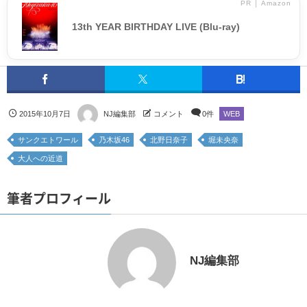
PR │ Amazon
13th YEAR BIRTHDAY LIVE (Blu-ray)
2015年10月7日
NJ編集部
コメント
0件
WEB
サンクエトワール
乃木坂46
北野日奈子
堀未央奈
大人への近道
筆者プロフィール
NJ編集部