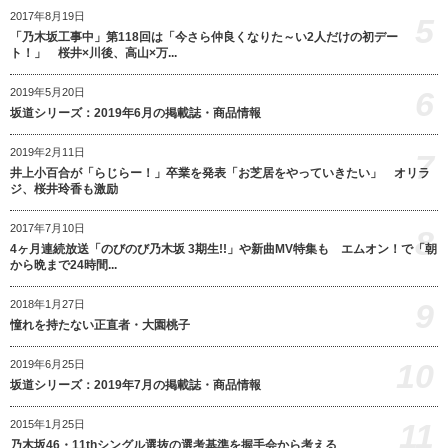
2017年8月19日
5
「乃木坂工事中」第118回は「今さら仲良くなりた～い2人だけの初デー
ト！」 桜井×川後、高山×万...
6
2019年5月20日
坂道シリーズ：2019年6月の掲載誌・商品情報
2019年2月11日
7
井上小百合が「らじらー！」卒業を発表「お芝居をやっていきたい」 オリラ
ジ、桜井玲香も激励
2017年7月10日
8
4ヶ月連続放送「のびのび乃木坂 3期生!!」や新曲MV特集も エムオン！で「朝
から晩まで24時間...
9
2018年1月27日
憧れを持たない正直者・大園桃子
10
2019年6月25日
坂道シリーズ：2019年7月の掲載誌・商品情報
11
2015年1月25日
乃木坂46・11thシングル選抜の選考基準を握手会から考える