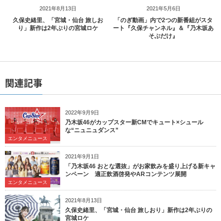
2021年8月13日
2021年5月6日
久保史緒里、「宮城・仙台 旅しお
「のぎ動画」内で2つの新番組がスタ
り」新作は2年ぶりの宮城ロケ
ート『久保チャンネル』＆『乃木坂あ
そぶだけ』
関連記事
2022年9月9日
乃木坂46がカップスター新CMでキュート×シュール
な“ニュニュダンス”
エンタメニュース
2021年9月1日
「乃木坂46 おとな選抜」がお家飲みを盛り上げる新キャ
ンペーン 適正飲酒啓発やARコンテンツ展開
エンタメニュース
2021年8月13日
久保史緒里、「宮城・仙台 旅しおり」新作は2年ぶりの
宮城ロケ