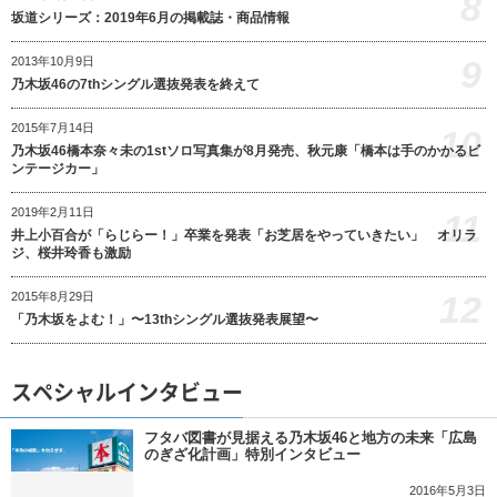
8
坂道シリーズ：2019年6月の掲載誌・商品情報
9
2013年10月9日
乃木坂46の7thシングル選抜発表を終えて
2015年7月14日
10
乃木坂46橋本奈々未の1stソロ写真集が8月発売、秋元康「橋本は手のかかるビ
ンテージカー」
2019年2月11日
11
井上小百合が「らじらー！」卒業を発表「お芝居をやっていきたい」 オリラ
ジ、桜井玲香も激励
12
2015年8月29日
「乃木坂をよむ！」〜13thシングル選抜発表展望〜
スペシャルインタビュー
フタバ図書が見据える乃木坂46と地方の未来「広島
のぎざ化計画」特別インタビュー
2016年5月3日