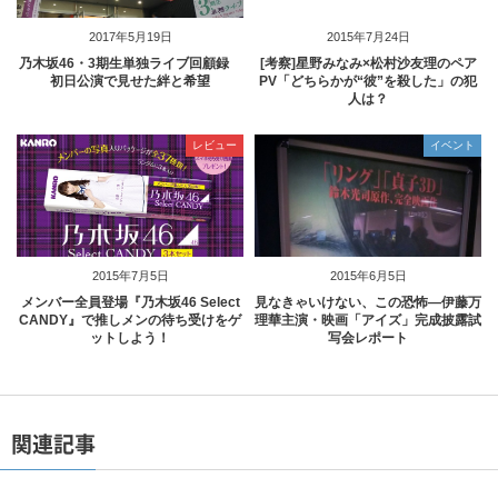
2017年5月19日
2015年7月24日
乃木坂46・3期生単独ライブ回顧録
[考察]星野みなみ×松村沙友理のペア
初日公演で見せた絆と希望
PV「どちらかが“彼”を殺した」の犯
人は？
レビュー
イベント
2015年7月5日
2015年6月5日
メンバー全員登場『乃木坂46 Select
見なきゃいけない、この恐怖―伊藤万
CANDY』で推しメンの待ち受けをゲ
理華主演・映画「アイズ」完成披露試
ットしよう！
写会レポート
関連記事