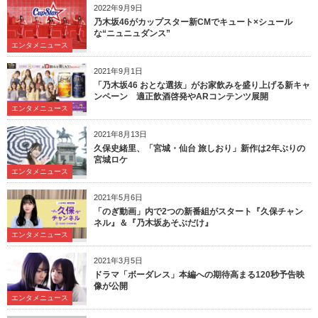
2022年9月9日
乃木坂46がカップスター新CMでキュート×シュール
な“ニュニュダンス”
エンタメニュース
2021年9月1日
「乃木坂46 おとな選抜」がお家飲みを盛り上げる新キャ
ンペーン 適正飲酒啓発やARコンテンツ展開
エンタメニュース
2021年8月13日
久保史緒里、「宮城・仙台 旅しおり」新作は2年ぶりの
宮城ロケ
エンタメニュース
2021年5月6日
「のぎ動画」内で2つの新番組がスタート『久保チャン
ネル』＆『乃木坂あそぶだけ』
エンタメニュース
2021年3月5日
ドラマ「ボーダレス」本編への期待高まる120秒予告映
像が公開
エンタメニュース