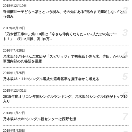
2018年12月10日
2
寺田蘭世ー子どもっぽさという弱み、その先にある”死ぬまで満足しない”とい
う強み
2017年8月19日
3
「乃木坂工事中」第118回は「今さら仲良くなりた～い2人だけの初デー
ト！」 桜井×川後、高山×万...
2016年7月28日
4
乃木坂46さゆりんご軍団が「スピリッツ」で初表紙！佐々木、寺田、かりんが
軍団内部の丸秘話を暴露
5
2015年1月25日
乃木坂46・11thシングル選抜の選考基準を握手会から考える
2015年12月31日
6
2015年度オリコン年間シングルランキング、乃木坂46シングル3作がトップ10
入り
7
2014年1月27日
乃木坂46の8thシングル新センターは西野七瀬
2019年5月20日