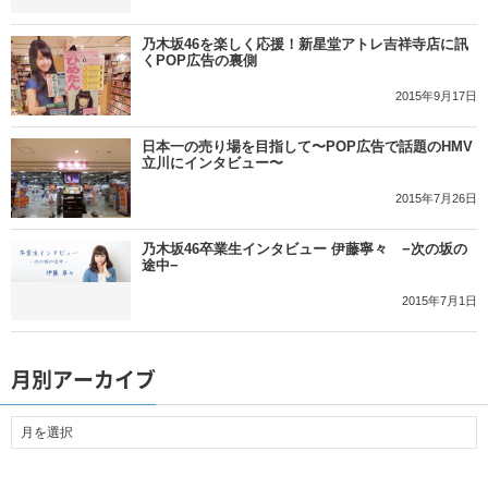
乃木坂46を楽しく応援！新星堂アトレ吉祥寺店に訊
くPOP広告の裏側
2015年9月17日
日本一の売り場を目指して〜POP広告で話題のHMV
立川にインタビュー〜
2015年7月26日
乃木坂46卒業生インタビュー 伊藤寧々 −次の坂の
途中−
2015年7月1日
月別アーカイブ