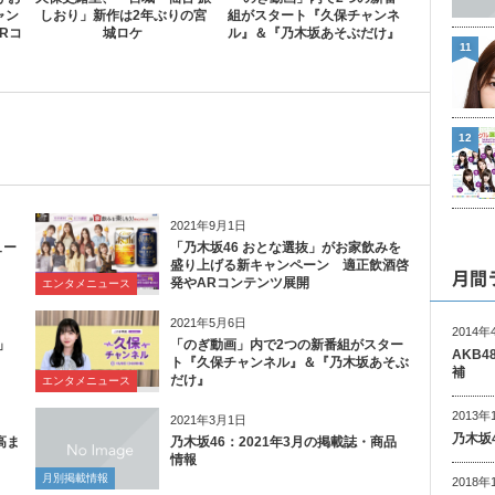
ャン
しおり」新作は2年ぶりの宮
組がスタート『久保チャンネ
Rコ
城ロケ
ル』＆『乃木坂あそぶだけ』
11
12
2021年9月1日
ュー
「乃木坂46 おとな選抜」がお家飲みを
盛り上げる新キャンペーン 適正飲酒啓
月間
発やARコンテンツ展開
エンタメニュース
2021年5月6日
2014年
」
「のぎ動画」内で2つの新番組がスター
AKB
ト『久保チャンネル』＆『乃木坂あそぶ
補
だけ』
エンタメニュース
2013年
2021年3月1日
乃木坂
高ま
乃木坂46：2021年3月の掲載誌・商品
情報
月別掲載情報
2018年