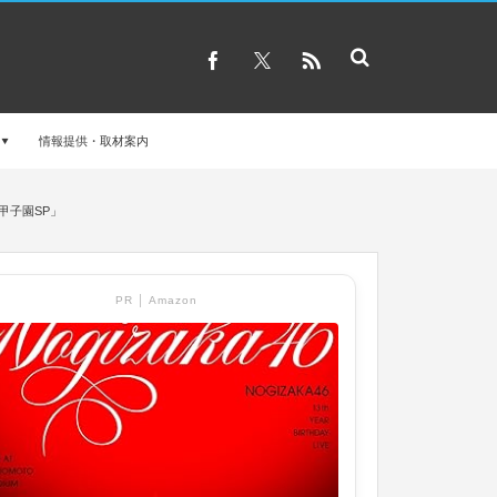
情報提供・取材案内
甲子園SP」
PR │ Amazon