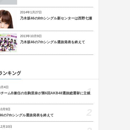
2014年1月27日
乃木坂46の8thシングル新センターは西野七瀬
2013年10月9日
乃木坂46の7thシングル選抜発表を終えて
ランキング
4月4日
1
48チームB兼任の生駒里奈が第6回AKB48選抜総選挙に立候
2
10月9日
46の7thシングル選抜発表を終えて
12月10日