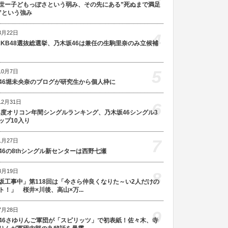
3
世ー子どもっぽさという弱み、その先にある”死ぬまで満足
”という強み
3月22日
4
AKB48選抜総選挙、乃木坂46は兼任の生駒里奈のみ立候補
5
10月7日
46堀未央奈のブログが研究生から個人枠に
12月31日
6
5年度オリコン年間シングルランキング、乃木坂46シングル3
ップ10入り
7
1月27日
46の8thシングル新センターは西野七瀬
8月19日
8
坂工事中」第118回は「今さら仲良くなりた～い2人だけの
ト！」 桜井×川後、高山×万...
7月28日
9
46さゆりんご軍団が「スピリッツ」で初表紙！佐々木、寺