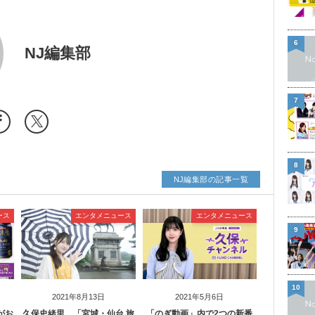
6
NJ編集部
7
8
NJ編集部の記事一覧
ース
エンタメニュース
エンタメニュース
9
10
2021年8月13日
2021年5月6日
がお
久保史緒里、「宮城・仙台 旅
「のぎ動画」内で2つの新番