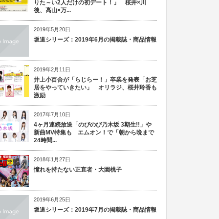
りた～い2人だけの初デート！」 桜井×川
後、高山×万...
2019年5月20日
坂道シリーズ：2019年6月の掲載誌・商品情報
2019年2月11日
井上小百合が「らじらー！」卒業を発表「お芝
居をやっていきたい」 オリラジ、桜井玲香も
激励
2017年7月10日
4ヶ月連続放送「のびのび乃木坂 3期生!!」や
新曲MV特集も エムオン！で「朝から晩まで
24時間...
2018年1月27日
憧れを持たない正直者・大園桃子
2019年6月25日
坂道シリーズ：2019年7月の掲載誌・商品情報