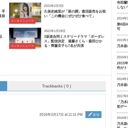
寺田蘭
2021年2月3日
しない
、手
久保史緒里が「萩の調」復活販売をお祝
直前
い「この機会にぜひぜひ食べて」
2014年
エンタメニュース
第6回
可
2021年1月29日
品
3坂道合同ミステリードラマ「ボーダレ
2013年
ス」配信決定 遠藤さくら・森田ひか
る・齊藤京子ら7名が共演
乃木坂
エンタメニュース
2015年
201
作がト
2014年
乃木坂
Trackbacks ( 0 )
2017年
「乃木
初デー
2016年3月17日 at 11:11 PM
返信
2016年
乃木坂