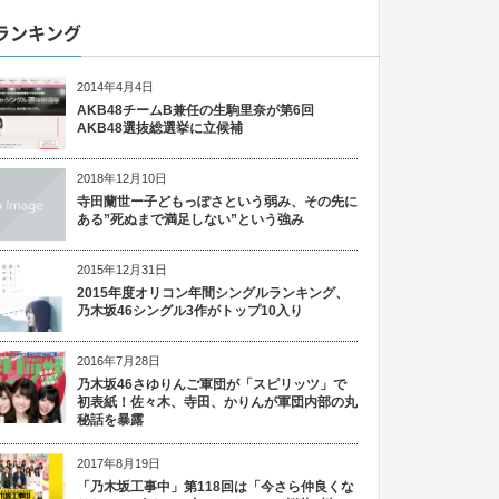
ランキング
2014年4月4日
AKB48チームB兼任の生駒里奈が第6回
AKB48選抜総選挙に立候補
2018年12月10日
寺田蘭世ー子どもっぽさという弱み、その先に
ある”死ぬまで満足しない”という強み
2015年12月31日
2015年度オリコン年間シングルランキング、
乃木坂46シングル3作がトップ10入り
2016年7月28日
乃木坂46さゆりんご軍団が「スピリッツ」で
初表紙！佐々木、寺田、かりんが軍団内部の丸
秘話を暴露
2017年8月19日
「乃木坂工事中」第118回は「今さら仲良くな