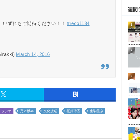
週間
、いずれもご期待ください！！
#reco1134
1
2
akki)
March 14, 2016
3
4
ラジオ
乃木坂46
文化放送
桜井玲香
生駒里奈
5