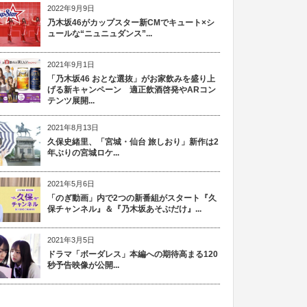
2022年9月9日
乃木坂46がカップスター新CMでキュート×シ
ュールな“ニュニュダンス”...
2021年9月1日
「乃木坂46 おとな選抜」がお家飲みを盛り上
げる新キャンペーン 適正飲酒啓発やARコン
テンツ展開...
2021年8月13日
久保史緒里、「宮城・仙台 旅しおり」新作は2
年ぶりの宮城ロケ...
2021年5月6日
「のぎ動画」内で2つの新番組がスタート『久
保チャンネル』＆『乃木坂あそぶだけ』...
2021年3月5日
ドラマ「ボーダレス」本編への期待高まる120
秒予告映像が公開...