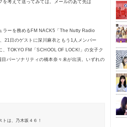
フを考えて送ってみては。メールのあて先は
めるFM NACK5「The Nutty Radio
では、21日のゲストに深川麻衣ともう1人メンバー
KYO FM「SCHOOL OF LOCK!」の女子ク
から3週目パーソナリティの橋本奈々未が出演。いずれの
ストは、乃木坂４６！