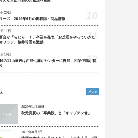
りんが軍団内部の丸秘話を暴露
10
5月20日
リーズ：2019年6月の掲載誌・商品情報
2月11日
11
百合が「らじらー！」卒業を発表「お芝居をやっていきた
オリラジ、桜井玲香も激励
1月19日
12
46の11th選抜は西野七瀬がセンターに復帰、相楽伊織が初
り
ム
More
2020年1月19日
秋元真夏の「卒業観」と「キャプテン像」...
2019年8月7日