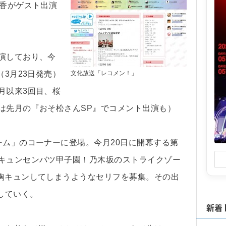
玲香がゲスト出演
演しており、今
（3月23日発売）
文化放送「レコメン！」
月以来3回目、桜
は先月の『おそ松さんSP』でコメント出演も）
ーム」のコーナーに登場。今月20日に開幕する第
胸キュンセンバツ甲子園！乃木坂のストライクゾー
ず胸キュンしてしまうようなセリフを募集。その出
していく。
新着