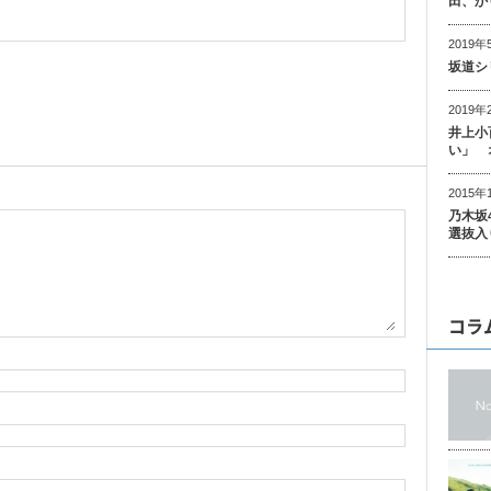
田、か
2019年
坂道シ
2019年
井上小
い」 
2015年
乃木坂
選抜入
コラ