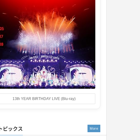
13th YEAR BIRTHDAY LIVE (Blu-ray)
トピックス
More