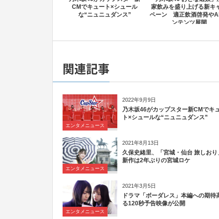
CMでキュート×シュール
家飲みを盛り上げる新キ
な“ニュニュダンス”
ペーン 適正飲酒啓発やA
ンテンツ展開
関連記事
2022年9月9日
乃木坂46がカップスター新CMでキ
ト×シュールな“ニュニュダンス”
エンタメニュース
2021年8月13日
久保史緒里、「宮城・仙台 旅しおり
新作は2年ぶりの宮城ロケ
エンタメニュース
2021年3月5日
ドラマ「ボーダレス」本編への期待
る120秒予告映像が公開
エンタメニュース