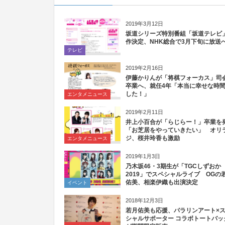
2019年3月12日
坂道シリーズ特別番組「坂道テレビ
作決定、NHK総合で3月下旬に放送
テレビ
2019年2月16日
伊藤かりんが「将棋フォーカス」司
卒業へ、就任4年「本当に幸せな時
した！」
エンタメニュース
2019年2月11日
井上小百合が「らじらー！」卒業を
「お芝居をやっていきたい」 オリ
ジ、桜井玲香も激励
エンタメニュース
2019年1月3日
乃木坂46・3期生が「TGCしずおか
2019」でスペシャルライブ OGの
佑美、相楽伊織も出演決定
イベント
2018年12月3日
若月佑美も応援、パラリンアート×
シャルサポーター コラボトートバッ