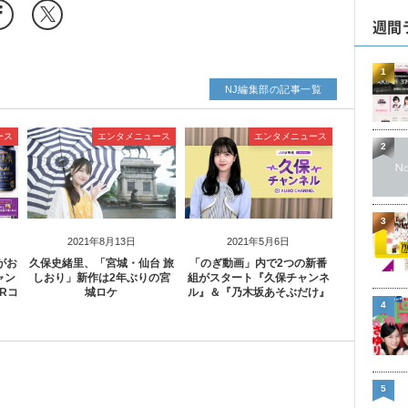
週間
1
NJ編集部の記事一覧
ース
エンタメニュース
エンタメニュース
2
3
2021年8月13日
2021年5月6日
がお
久保史緒里、「宮城・仙台 旅
「のぎ動画」内で2つの新番
ャン
しおり」新作は2年ぶりの宮
組がスタート『久保チャンネ
Rコ
城ロケ
ル』＆『乃木坂あそぶだけ』
4
5