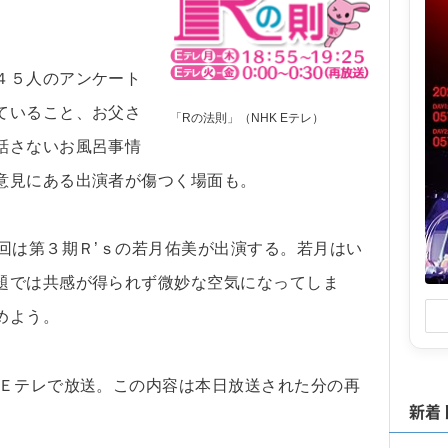
４５人のアンケート
ていること、お父さ
「Rの法則」（NHK Eテレ）
話さないお風呂事情
意見にある出演者が傷つく場面も。
回は第３期Ｒ’ｓの若月佑美が出演する。若月はい
題では共感が得られず微妙な空気になってしま
めよう。
 Ｅテレで放送。この内容は本日放送された分の再
新着