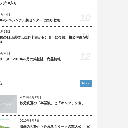
ップ10入り
10
1月27日
46の8thシングル新センターは西野七瀬
1月19日
11
46の11th選抜は西野七瀬がセンターに復帰、相楽伊織が初
り
12
5月20日
リーズ：2019年6月の掲載誌・商品情報
ム
More
2020年1月19日
秋元真夏の「卒業観」と「キャプテン像」...
2019年8月7日
映画の大枠から外れるもう一人の主人公 “変