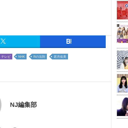
テレビ
NHK
Rの法則
若月佑美
NJ編集部