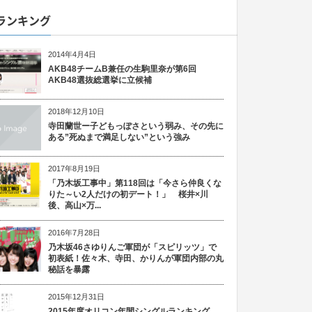
ランキング
2014年4月4日
AKB48チームB兼任の生駒里奈が第6回
AKB48選抜総選挙に立候補
2018年12月10日
寺田蘭世ー子どもっぽさという弱み、その先に
ある”死ぬまで満足しない”という強み
2017年8月19日
「乃木坂工事中」第118回は「今さら仲良くな
りた～い2人だけの初デート！」 桜井×川
後、高山×万...
2016年7月28日
乃木坂46さゆりんご軍団が「スピリッツ」で
初表紙！佐々木、寺田、かりんが軍団内部の丸
秘話を暴露
2015年12月31日
2015年度オリコン年間シングルランキング、