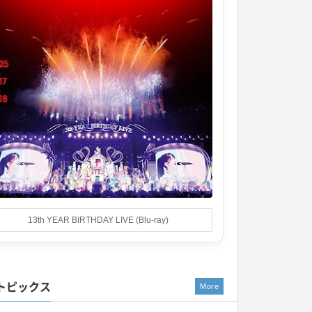
13th YEAR BIRTHDAY LIVE (Blu-ray)
トピックス
More