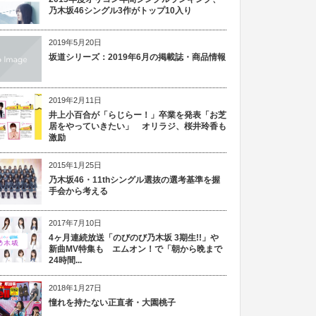
乃木坂46シングル3作がトップ10入り
2019年5月20日
坂道シリーズ：2019年6月の掲載誌・商品情報
2019年2月11日
井上小百合が「らじらー！」卒業を発表「お芝
居をやっていきたい」 オリラジ、桜井玲香も
激励
2015年1月25日
乃木坂46・11thシングル選抜の選考基準を握
手会から考える
2017年7月10日
4ヶ月連続放送「のびのび乃木坂 3期生!!」や
新曲MV特集も エムオン！で「朝から晩まで
24時間...
2018年1月27日
憧れを持たない正直者・大園桃子