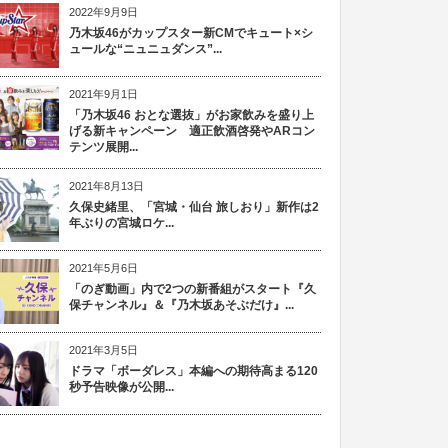
2022年9月9日
乃木坂46がカップスター新CMでキュート×シ
ュールな“ニュニュダンス”...
2021年9月1日
「乃木坂46 おとな選抜」がお家飲みを盛り上
げる新キャンペーン 適正飲酒啓発やARコン
テンツ展開...
2021年8月13日
久保史緒里、「宮城・仙台 旅しおり」新作は2
年ぶりの宮城ロケ...
2021年5月6日
「のぎ動画」内で2つの新番組がスタート『久
保チャンネル』＆『乃木坂あそぶだけ』...
2021年3月5日
ドラマ「ボーダレス」本編への期待高まる120
秒予告映像が公開...