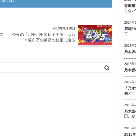
寺田蘭
しない
2014年
2013年9月18日
第6回
可
の
今夜の「バチバチエレキテる」は乃
木坂白石の禁断の秘密に迫る
2013年
乃木坂
2015年
乃木坂
2017年
「乃木
初デー
2016年
乃木坂
田、か
2015年
201