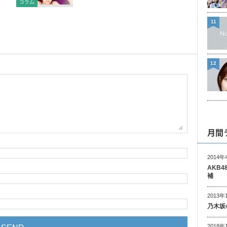
コラム
11
12
月間
2014年
AKB
補
2013年
乃木坂
2018年