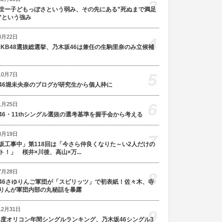
3
世ー子どもっぽさという弱み、その先にある”死ぬまで満足
”という強み
3月22日
4
AKB48選抜総選挙、乃木坂46は兼任の生駒里奈のみ立候補
5
10月7日
46堀未央奈のブログが研究生から個人枠に
6
1月25日
46・11thシングル選抜の選考基準を握手会から考える
8月19日
7
坂工事中」第118回は「今さら仲良くなりた～い2人だけの
ト！」 桜井×川後、高山×万...
7月28日
8
46さゆりんご軍団が「スピリッツ」で初表紙！佐々木、寺
りんが軍団内部の丸秘話を暴露
12月31日
9
5年度オリコン年間シングルランキング、乃木坂46シングル3