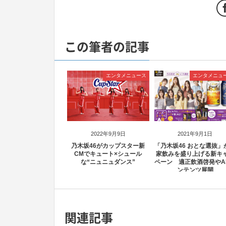
この筆者の記事
エンタメニュース
エンタメニュ
2022年9月9日
2021年9月1日
乃木坂46がカップスター新
「乃木坂46 おとな選抜」
CMでキュート×シュール
家飲みを盛り上げる新キ
な“ニュニュダンス”
ペーン 適正飲酒啓発やA
ンテンツ展開
関連記事