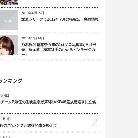
2019年6月25日
坂道シリーズ：2019年7月の掲載誌・商品情報
2015年7月14日
乃木坂46橋本奈々未の1stソロ写真集が8月発
売、秋元康「橋本は手のかかるビンテージカ
ー」
ランキング
4月4日
1
48チームB兼任の生駒里奈が第6回AKB48選抜総選挙に立候
2
10月9日
46の7thシングル選抜発表を終えて
12月10日