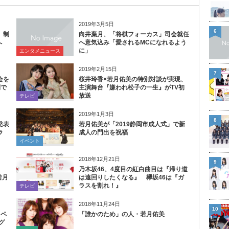
2019年3月5日
6
」制
向井葉月、「将棋フォーカス」司会就任
へ
へ意気込み「愛されるMCになれるよう
に」
エンタメニュース
2019年2月15日
7
会を
桜井玲香×若月佑美の特別対談が実現、
間で
主演舞台『嫌われ松子の一生』がTV初
放送
テレビ
2019年1月3日
8
発表
若月佑美が「2019静岡市成人式」で新
ラ
成人の門出を祝福
イベント
2018年12月21日
9
乃木坂46、4度目の紅白曲目は『帰り道
若月
は遠回りしたくなる』 欅坂46は『ガ
ラスを割れ！』
テレビ
2018年11月24日
10
スペ
「誰かのため」の人・若月佑美
グ