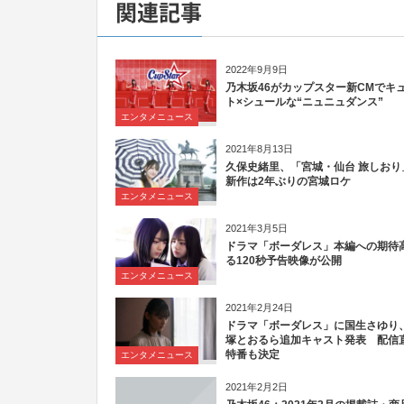
関連記事
2022年9月9日
乃木坂46がカップスター新CMでキ
ト×シュールな“ニュニュダンス”
エンタメニュース
2021年8月13日
久保史緒里、「宮城・仙台 旅しおり
新作は2年ぶりの宮城ロケ
エンタメニュース
2021年3月5日
ドラマ「ボーダレス」本編への期待
る120秒予告映像が公開
エンタメニュース
2021年2月24日
ドラマ「ボーダレス」に国生さゆり
塚とおるら追加キャスト発表 配信
特番も決定
エンタメニュース
2021年2月2日