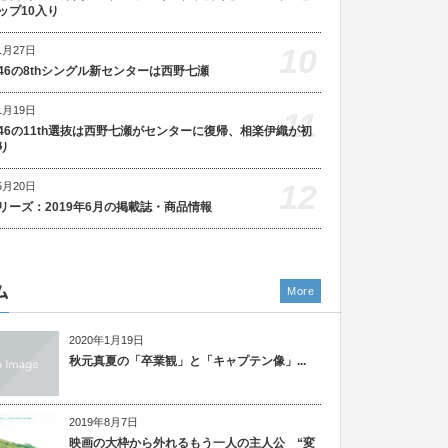
ップ10入り
10
1月27日
46の8thシングル新センターは西野七瀬
1月19日
11
46の11th選抜は西野七瀬がセンターに復帰、相楽伊織が初
り
12
5月20日
リーズ：2019年6月の掲載誌・商品情報
ム
More
2020年1月19日
秋元真夏の「卒業観」と「キャプテン像」...
2019年8月7日
映画の大枠から外れるもう一人の主人公 “変