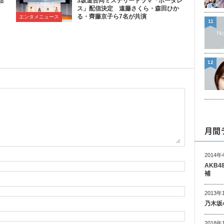
品
3坂道合同ミステリードラマ「ボーダレ
ス」配信決定 遠藤さくら・森田ひか
る・齊藤京子ら7名が共演
エンタメニュース
11
12
月間
2014年
AKB
補
2013年
乃木坂
2018年