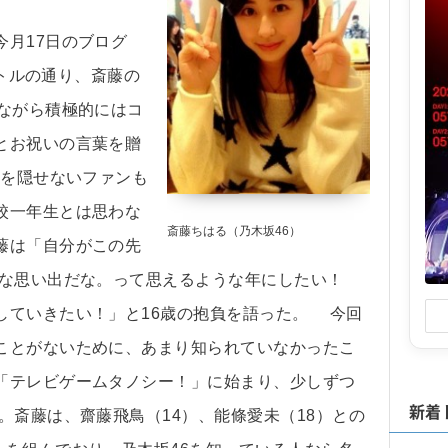
月17日のブログ
イトルの通り、斎藤の
ながら積極的にはコ
とお祝いの言葉を贈
きを隠せないファンも
校一年生とは思わな
斎藤ちはる（乃木坂46）
藤は「自分がこの先
切な思い出だな。って思えるような年にしたい！
していきたい！」と16歳の抱負を語った。 今回
ことがないために、あまり知られていなかったこ
「テレビゲームタノシー！」に始まり、少しずつ
新着
斎藤は、齋藤飛鳥（14）、能條愛未（18）との