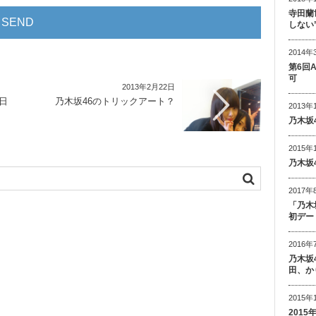
寺田蘭
しない
2014年
第6回
可
2013年2月22日
日
乃木坂46のトリックアート？
2013年
乃木坂
2015年
乃木坂
2017年
「乃木
初デー
2016年
乃木坂
田、か
2015年
201