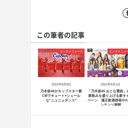
この筆者の記事
エンタメニュース
エンタメニュ
2022年9月9日
2021年9月1日
乃木坂46がカップスター新
「乃木坂46 おとな選抜」
CMでキュート×シュール
家飲みを盛り上げる新キ
な“ニュニュダンス”
ペーン 適正飲酒啓発やA
ンテンツ展開