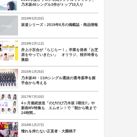
乃木坂46シングル3作がトップ10入り
2019年5月20日
坂道シリーズ：2019年6月の掲載誌・商品情報
2019年2月11日
井上小百合が「らじらー！」卒業を発表「お芝
居をやっていきたい」 オリラジ、桜井玲香も
激励
2015年1月25日
乃木坂46・11thシングル選抜の選考基準を握
手会から考える
2017年7月10日
4ヶ月連続放送「のびのび乃木坂 3期生!!」や
新曲MV特集も エムオン！で「朝から晩まで
24時間...
2018年1月27日
憧れを持たない正直者・大園桃子