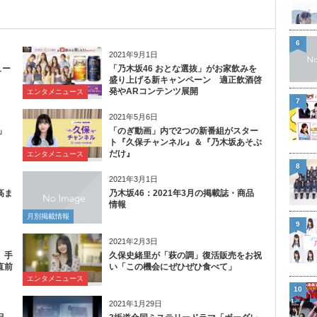
6
2021年9月1日
ュー
「乃木坂46 おとな選抜」がお家飲みを
盛り上げる新キャンペーン 適正飲酒啓
発やARコンテンツ展開
エンタメニュース
7
2021年5月6日
」
「のぎ動画」内で2つの新番組がスター
ト『久保チャンネル』＆『乃木坂あそぶ
だけ』
エンタメニュース
8
2021年3月1日
高ま
乃木坂46：2021年3月の掲載誌・商品
情報
月別掲載情報
9
2021年2月3日
、手
久保史緒里が「萩の調」復活販売をお祝
直前
い「この機会にぜひぜひ食べて」
エンタメニュース
10
2021年1月29日