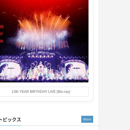
13th YEAR BIRTHDAY LIVE (Blu-ray)
トピックス
More