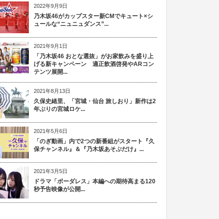
2022年9月9日
乃木坂46がカップスター新CMでキュート×シ
ュールな“ニュニュダンス”...
2021年9月1日
「乃木坂46 おとな選抜」がお家飲みを盛り上
げる新キャンペーン 適正飲酒啓発やARコン
テンツ展開...
2021年8月13日
久保史緒里、「宮城・仙台 旅しおり」新作は2
年ぶりの宮城ロケ...
2021年5月6日
「のぎ動画」内で2つの新番組がスタート『久
保チャンネル』＆『乃木坂あそぶだけ』...
2021年3月5日
ドラマ「ボーダレス」本編への期待高まる120
秒予告映像が公開...