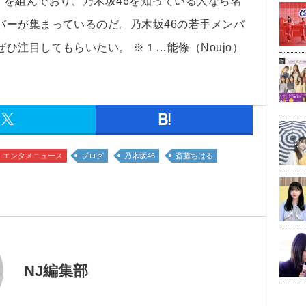
）を組んでおり、乃木坂46を知っている人なら名
バーが集まっているのだ。乃木坂46の若手メンバ
ひ注目してもらいたい。 ※１…能條（Noujo）
エンタメニュース
ブログ
乃木坂46
斎藤ちはる
NJ編集部