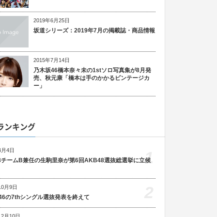
2019年6月25日
坂道シリーズ：2019年7月の掲載誌・商品情報
2015年7月14日
乃木坂46橋本奈々未の1stソロ写真集が8月発
売、秋元康「橋本は手のかかるビンテージカ
ー」
ランキング
4月4日
1
48チームB兼任の生駒里奈が第6回AKB48選抜総選挙に立候
2
10月9日
46の7thシングル選抜発表を終えて
12月10日