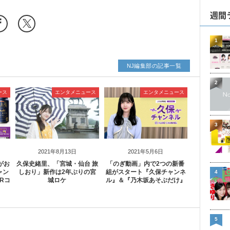
週間
1
NJ編集部の記事一覧
2
ース
エンタメニュース
エンタメニュース
3
2021年8月13日
2021年5月6日
がお
久保史緒里、「宮城・仙台 旅
「のぎ動画」内で2つの新番
ャン
しおり」新作は2年ぶりの宮
組がスタート『久保チャンネ
4
Rコ
城ロケ
ル』＆『乃木坂あそぶだけ』
5