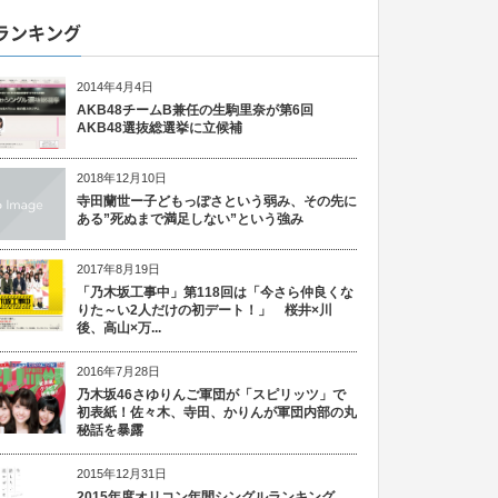
ランキング
2014年4月4日
AKB48チームB兼任の生駒里奈が第6回
AKB48選抜総選挙に立候補
2018年12月10日
寺田蘭世ー子どもっぽさという弱み、その先に
ある”死ぬまで満足しない”という強み
2017年8月19日
「乃木坂工事中」第118回は「今さら仲良くな
りた～い2人だけの初デート！」 桜井×川
後、高山×万...
2016年7月28日
乃木坂46さゆりんご軍団が「スピリッツ」で
初表紙！佐々木、寺田、かりんが軍団内部の丸
秘話を暴露
2015年12月31日
2015年度オリコン年間シングルランキング、