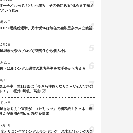
3
世ー子どもっぽさという弱み、その先にある”死ぬまで満足
”という強み
3月22日
4
AKB48選抜総選挙、乃木坂46は兼任の生駒里奈のみ立候補
5
10月7日
46堀未央奈のブログが研究生から個人枠に
6
1月25日
46・11thシングル選抜の選考基準を握手会から考える
8月19日
7
坂工事中」第118回は「今さら仲良くなりた～い2人だけの
ト！」 桜井×川後、高山×万...
7月28日
8
46さゆりんご軍団が「スピリッツ」で初表紙！佐々木、寺
りんが軍団内部の丸秘話を暴露
12月31日
9
5年度オリコン年間シングルランキング、乃木坂46シングル3