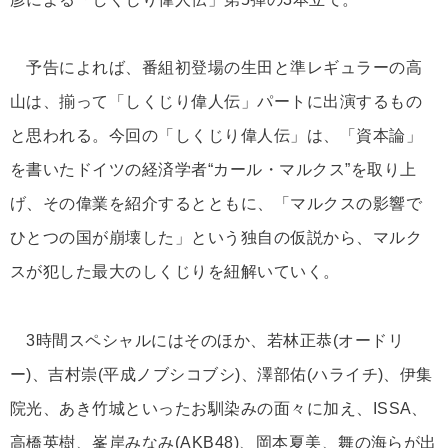
予告によれば、番組初登場の生田と準レギュラーの高
山は、揃って「しくじり偉人伝」パートに出演するもの
と思われる。今回の「しくじり偉人伝」は、「資本論」
を書いたドイツの経済学者“カール・マルクス”を取り上
げ、その偉業を紹介するとともに、「マルクスの影響で
ひとつの国が崩壊した」という独自の仮説から、マルク
スが犯した最大のしくじりを紐解いていく。
3時間スペシャルにはそのほか、若林正恭(オードリ
ー)、吉村崇(平成ノブシコブシ)、澤部佑(ハライチ)、伊集
院光、あき竹城といったお馴染みの面々に加え、ISSA、
高橋英樹、峯岸みなみ(AKB48)、岡本夏美、舞の海らが出