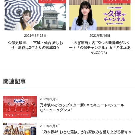
エンタメニュース
エンタメニュース
2021年8月13日
2021年5月6日
久保史緒里、「宮城・仙台 旅しお
「のぎ動画」内で2つの新番組がスタ
り」新作は2年ぶりの宮城ロケ
ート『久保チャンネル』＆『乃木坂あ
そぶだけ』
関連記事
2022年9月9日
乃木坂46がカップスター新CMでキュート×シュール
な“ニュニュダンス”
エンタメニュース
2021年9月1日
「乃木坂46 おとな選抜」がお家飲みを盛り上げる新キャ