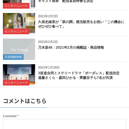
キャスト発表 配信直前特番も決定
エンタメニュース
2021年2月3日
久保史緒里が「萩の調」復活販売をお祝い「この機会に
ぜひぜひ食べて」
エンタメニュース
2021年2月2日
乃木坂46：2021年2月の掲載誌・商品情報
月別掲載情報
2021年1月29日
3坂道合同ミステリードラマ「ボーダレス」配信決定
遠藤さくら・森田ひかる・齊藤京子ら7名が共演
エンタメニュース
コメントはこちら
Comment
*