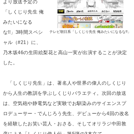
より放送予定の
「しくじり先生 俺
みたいになる
な!!」3時間スペシ
テレビ朝日系「しくじり先生 俺みたいになるな!!」
ャル（#21）に、
乃木坂46の生田絵梨花と高山一実が出演することが決定
した。
「しくじり先生」は、著名人や世界の偉人のしくじり
から人生の教訓を学ぶしくじりバラエティ。次回の放送
は、空気砲や静電気など実験でお馴染みのサイエンスプ
ロデューサー・でんじろう先生、デビューから4回の改名
を経験したお笑い芸人・おさる、そしてオリラジ中田敦
彦による「しくじり偉人伝」第5弾の3本立て。