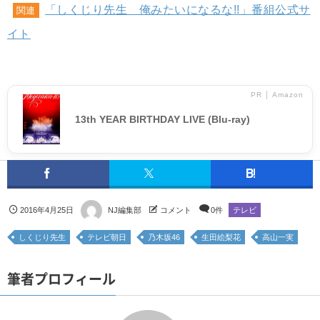
「しくじり先生 俺みたいになるな!!」番組公式サ
関連
イト
PR │ Amazon
13th YEAR BIRTHDAY LIVE (Blu-ray)
2016年4月25日
NJ編集部
コメント
0件
テレビ
しくじり先生
テレビ朝日
乃木坂46
生田絵梨花
高山一実
筆者プロフィール