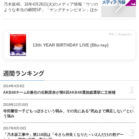
乃木坂46、16年4月26日(火)のメディア情報「ウソの
ような本当の瞬間SP」「ヤングチャンピオン」ほか
PR │ Amazon
13th YEAR BIRTHDAY LIVE (Blu-ray)
週間ランキング
1
2014年4月4日
AKB48チームB兼任の生駒里奈が第6回AKB48選抜総選挙に立候補
2018年12月10日
2
寺田蘭世ー子どもっぽさという弱み、その先にある”死ぬまで満足しない”とい
う強み
2017年8月19日
3
「乃木坂工事中」第118回は「今さら仲良くなりた～い2人だけの初デー