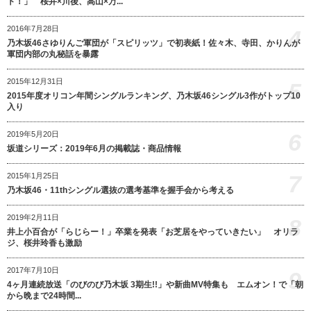
ト！」 桜井×川後、高山×万...
2016年7月28日
4
乃木坂46さゆりんご軍団が「スピリッツ」で初表紙！佐々木、寺田、かりんが
軍団内部の丸秘話を暴露
2015年12月31日
5
2015年度オリコン年間シングルランキング、乃木坂46シングル3作がトップ10
入り
6
2019年5月20日
坂道シリーズ：2019年6月の掲載誌・商品情報
7
2015年1月25日
乃木坂46・11thシングル選抜の選考基準を握手会から考える
2019年2月11日
8
井上小百合が「らじらー！」卒業を発表「お芝居をやっていきたい」 オリラ
ジ、桜井玲香も激励
2017年7月10日
9
4ヶ月連続放送「のびのび乃木坂 3期生!!」や新曲MV特集も エムオン！で「朝
から晩まで24時間...