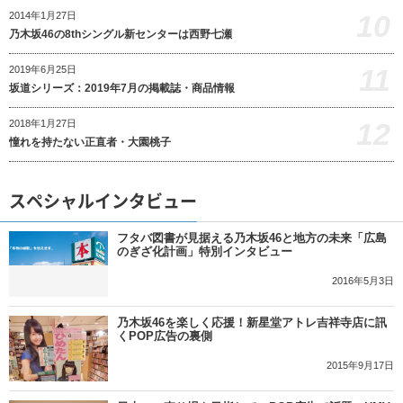
10
2014年1月27日
乃木坂46の8thシングル新センターは西野七瀬
11
2019年6月25日
坂道シリーズ：2019年7月の掲載誌・商品情報
12
2018年1月27日
憧れを持たない正直者・大園桃子
スペシャルインタビュー
フタバ図書が見据える乃木坂46と地方の未来「広島
のぎざ化計画」特別インタビュー
2016年5月3日
乃木坂46を楽しく応援！新星堂アトレ吉祥寺店に訊
くPOP広告の裏側
2015年9月17日