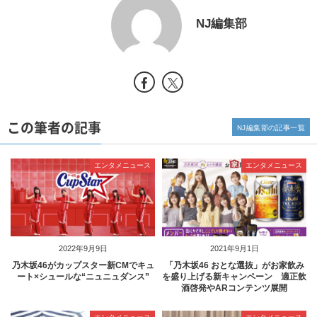
NJ編集部
この筆者の記事
NJ編集部の記事一覧
エンタメニュース
エンタメニュース
2022年9月9日
2021年9月1日
乃木坂46がカップスター新CMでキュ
「乃木坂46 おとな選抜」がお家飲み
ート×シュールな“ニュニュダンス”
を盛り上げる新キャンペーン 適正飲
酒啓発やARコンテンツ展開