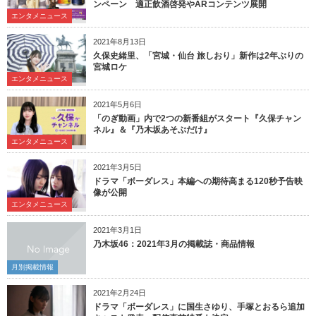
ンペーン 適正飲酒啓発やARコンテンツ展開
エンタメニュース
2021年8月13日
久保史緒里、「宮城・仙台 旅しおり」新作は2年ぶりの
宮城ロケ
エンタメニュース
2021年5月6日
「のぎ動画」内で2つの新番組がスタート『久保チャン
ネル』＆『乃木坂あそぶだけ』
エンタメニュース
2021年3月5日
ドラマ「ボーダレス」本編への期待高まる120秒予告映
像が公開
エンタメニュース
2021年3月1日
乃木坂46：2021年3月の掲載誌・商品情報
月別掲載情報
2021年2月24日
ドラマ「ボーダレス」に国生さゆり、手塚とおるら追加