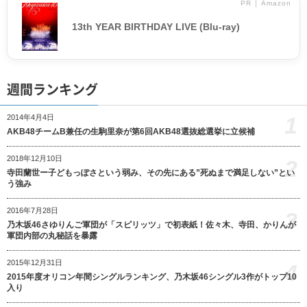
PR │ Amazon
13th YEAR BIRTHDAY LIVE (Blu-ray)
週間ランキング
1
2014年4月4日
AKB48チームB兼任の生駒里奈が第6回AKB48選抜総選挙に立候補
2018年12月10日
2
寺田蘭世ー子どもっぽさという弱み、その先にある”死ぬまで満足しない”とい
う強み
2016年7月28日
3
乃木坂46さゆりんご軍団が「スピリッツ」で初表紙！佐々木、寺田、かりんが
軍団内部の丸秘話を暴露
2015年12月31日
4
2015年度オリコン年間シングルランキング、乃木坂46シングル3作がトップ10
入り