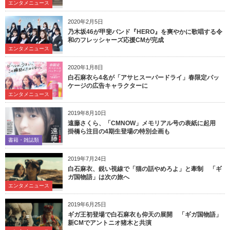
エンタメニュース
2020年2月5日
乃木坂46が甲斐バンド『HERO』を爽やかに歌唱する令
和のフレッシャーズ応援CMが完成
エンタメニュース
2020年1月8日
白石麻衣ら4名が「アサヒスーパードライ」春限定パッ
ケージの広告キャラクターに
エンタメニュース
2019年8月10日
遠藤さくら、「CMNOW」メモリアル号の表紙に起用
掛橋ら注目の4期生登場の特別企画も
書籍・雑誌類
2019年7月24日
白石麻衣、鋭い視線で「猫の話やめろよ」と牽制 「ギ
ガ国物語」は次の旅へ
エンタメニュース
2019年6月25日
ギガ王初登場で白石麻衣も仰天の展開 「ギガ国物語」
新CMでアントニオ猪木と共演