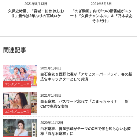
2021年8月13日
2021年5月6日
久保史緒里、「宮城・仙台 旅しお
「のぎ動画」内で2つの新番組がスタ
り」新作は2年ぶりの宮城ロケ
ート『久保チャンネル』＆『乃木坂あ
そぶだけ』
関連記事
2021年1月6日
白石麻衣＆西野七瀬が「アサヒスーパードライ」春の新
広告キャラクターとして共演
エンタメニュース
2021年1月5日
白石麻衣、パスワード忘れて「こまっちゃうナ」 新
CMで多彩な表情
エンタメニュース
2020年11月2日
白石麻衣、資産形成がテーマのCMで何も知らないお姫
様「白な石麻衣」に