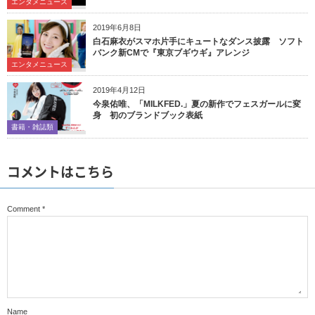
エンタメニュース
2019年6月8日
白石麻衣がスマホ片手にキュートなダンス披露 ソフト
バンク新CMで『東京ブギウギ』アレンジ
エンタメニュース
2019年4月12日
今泉佑唯、「MILKFED.」夏の新作でフェスガールに変
身 初のブランドブック表紙
書籍・雑誌類
コメントはこちら
Comment
*
Name