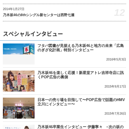
12
2014年1月27日
乃木坂46の8thシングル新センターは西野七瀬
スペシャルインタビュー
フタバ図書が見据える乃木坂46と地方の未来「広島
のぎざ化計画」特別インタビュー
2016年5月3日
乃木坂46を楽しく応援！新星堂アトレ吉祥寺店に訊
くPOP広告の裏側
2015年9月17日
日本一の売り場を目指して〜POP広告で話題のHMV
立川にインタビュー〜
2015年7月26日
乃木坂46卒業生インタビュー 伊藤寧々 −次の坂の