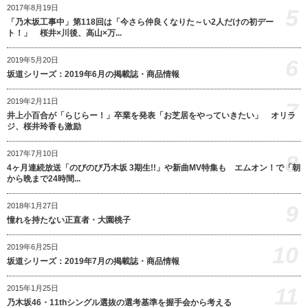
2017年8月19日
5
「乃木坂工事中」第118回は「今さら仲良くなりた～い2人だけの初デー
ト！」 桜井×川後、高山×万...
6
2019年5月20日
坂道シリーズ：2019年6月の掲載誌・商品情報
2019年2月11日
7
井上小百合が「らじらー！」卒業を発表「お芝居をやっていきたい」 オリラ
ジ、桜井玲香も激励
2017年7月10日
8
4ヶ月連続放送「のびのび乃木坂 3期生!!」や新曲MV特集も エムオン！で「朝
から晩まで24時間...
9
2018年1月27日
憧れを持たない正直者・大園桃子
10
2019年6月25日
坂道シリーズ：2019年7月の掲載誌・商品情報
11
2015年1月25日
乃木坂46・11thシングル選抜の選考基準を握手会から考える