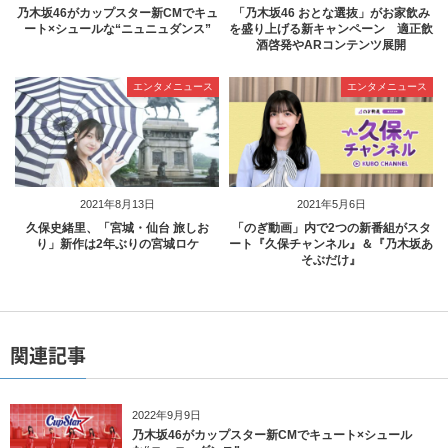
乃木坂46がカップスター新CMでキュ
「乃木坂46 おとな選抜」がお家飲み
ート×シュールな“ニュニュダンス”
を盛り上げる新キャンペーン 適正飲
酒啓発やARコンテンツ展開
エンタメニュース
エンタメニュース
2021年8月13日
2021年5月6日
久保史緒里、「宮城・仙台 旅しお
「のぎ動画」内で2つの新番組がスタ
り」新作は2年ぶりの宮城ロケ
ート『久保チャンネル』＆『乃木坂あ
そぶだけ』
関連記事
2022年9月9日
乃木坂46がカップスター新CMでキュート×シュール