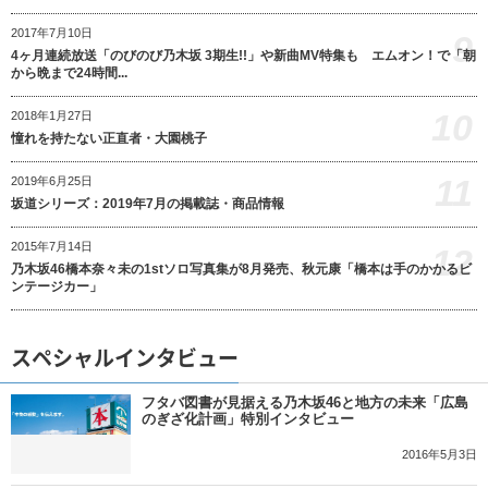
2017年7月10日
9
4ヶ月連続放送「のびのび乃木坂 3期生!!」や新曲MV特集も エムオン！で「朝
から晩まで24時間...
10
2018年1月27日
憧れを持たない正直者・大園桃子
11
2019年6月25日
坂道シリーズ：2019年7月の掲載誌・商品情報
2015年7月14日
12
乃木坂46橋本奈々未の1stソロ写真集が8月発売、秋元康「橋本は手のかかるビ
ンテージカー」
スペシャルインタビュー
フタバ図書が見据える乃木坂46と地方の未来「広島
のぎざ化計画」特別インタビュー
2016年5月3日