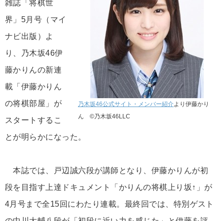
雑誌「将棋世
界」5月号（マイ
ナビ出版）よ
り、乃木坂46伊
藤かりんの新連
載「伊藤かりん
の将棋部屋」が
乃木坂46公式サイト・メンバー紹介
より伊藤かり
ん ©乃木坂46LLC
スタートするこ
とが明らかになった。
本誌では、戸辺誠六段が講師となり、伊藤かりんが初
段を目指す上達ドキュメント「かりんの将棋上り坂↑」が
4月号まで全15回にわたり連載。最終回では、特別ゲスト
の中川大輔八段が「初段に近い力を感じた」と伊藤を評