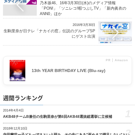
乃木坂46、16年3月30日(水)のメディア情報
「PON!」「ソニレコ!暇つぶしTV」「新内眞衣の
ANN0」ほか
2016年3月30日
生駒里奈が日テレ「ナカイの窓」伝説のグループSP
にゲスト出演
PR │ Amazon
13th YEAR BIRTHDAY LIVE (Blu-ray)
週間ランキング
1
2014年4月4日
AKB48チームB兼任の生駒里奈が第6回AKB48選抜総選挙に立候補
2018年12月10日
2
寺田蘭世ー子どもっぽさという弱み、その先にある”死ぬまで満足しない”とい