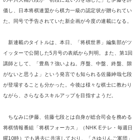
価し、日本将棋連盟から棋力一級の認定状が贈られてい
た。同号で予告されていた新企画が今度の連載になる。
新連載のタイトルは、本日、「将棋世界」編集部がツ
イッターで公開した5月号の表紙から判明。また、第1回
講師として、「豊島？強いよね。序盤、中盤、終盤、隙
がないと思うよ」という発言でも知られる佐藤紳哉七段
が登場することも分かった。今後は様々な棋士に教わり
ながら、さらなるスキルアップを目指すようだ。
ちなみに伊藤、佐藤七段とは自身が総合司会を務める
将棋情報番組「将棋フォーカス」（NHK Eテレ・毎週日
曜10時）でも過去に共演しており、「さゆりんご軍団」