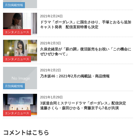
月別掲載情報
2021年2月24日
ドラマ「ボーダレス」に国生さゆり、手塚とおるら追加
キャスト発表 配信直前特番も決定
エンタメニュース
2021年2月3日
久保史緒里が「萩の調」復活販売をお祝い「この機会に
ぜひぜひ食べて」
エンタメニュース
2021年2月2日
乃木坂46：2021年2月の掲載誌・商品情報
月別掲載情報
2021年1月29日
3坂道合同ミステリードラマ「ボーダレス」配信決定
遠藤さくら・森田ひかる・齊藤京子ら7名が共演
エンタメニュース
コメントはこちら