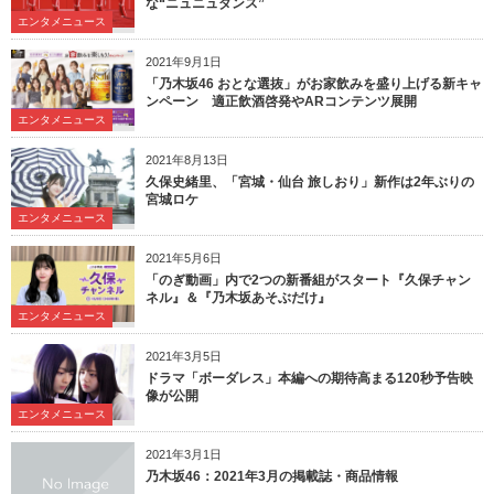
な“ニュニュダンス”
エンタメニュース
2021年9月1日
「乃木坂46 おとな選抜」がお家飲みを盛り上げる新キャ
ンペーン 適正飲酒啓発やARコンテンツ展開
エンタメニュース
2021年8月13日
久保史緒里、「宮城・仙台 旅しおり」新作は2年ぶりの
宮城ロケ
エンタメニュース
2021年5月6日
「のぎ動画」内で2つの新番組がスタート『久保チャン
ネル』＆『乃木坂あそぶだけ』
エンタメニュース
2021年3月5日
ドラマ「ボーダレス」本編への期待高まる120秒予告映
像が公開
エンタメニュース
2021年3月1日
乃木坂46：2021年3月の掲載誌・商品情報