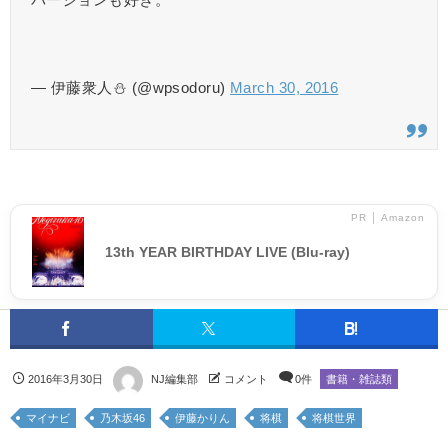
— 伊藤衆人⛄️ (@wpsodoru)
March 30, 2016
PR │ Amazon
13th YEAR BIRTHDAY LIVE (Blu-ray)
2016年3月30日
NJ編集部
コメント
0件
書籍・雑誌類
マイナビ
乃木坂46
伊藤かりん
将棋
将棋世界