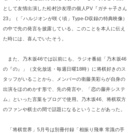
として友情出演した松村沙友理の個人PV『ガチャ子さん
23』（「ハルジオンが咲く頃」Type-D収録の特典映像）
の中で先の発言を披露している。このことを本人に伝え
た時には、喜んでいたそう。
また、乃木坂46では以前にも、ラジオ番組「乃木坂46
の『の』」（文化放送・毎週日曜18時）に将棋好きのス
タッフがいることから、メンバーの衛藤美彩らが自身の
出演をほのめかす形で、先の発言や、「恋の藤井システ
ム」といった言葉をブログで使用。乃木坂46、将棋双方
のファンや棋士の間で話題になるということがあった。
「将棋世界」5月号は別冊付録「相振り飛車 常識の手