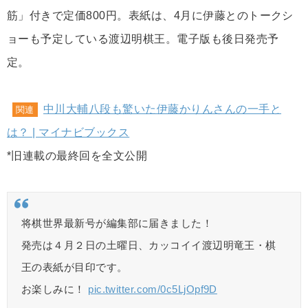
筋」付きで定価800円。表紙は、4月に伊藤とのトークシ
ョーも予定している渡辺明棋王。電子版も後日発売予
定。
中川大輔八段も驚いた伊藤かりんさんの一手と
関連
は？ | マイナビブックス
*旧連載の最終回を全文公開
将棋世界最新号が編集部に届きました！
発売は４月２日の土曜日、カッコイイ渡辺明竜王・棋
王の表紙が目印です。
お楽しみに！
pic.twitter.com/0c5LjOpf9D