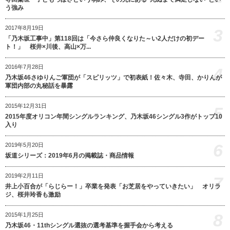
う強み
2017年8月19日
3
「乃木坂工事中」第118回は「今さら仲良くなりた～い2人だけの初デー
ト！」 桜井×川後、高山×万...
2016年7月28日
4
乃木坂46さゆりんご軍団が「スピリッツ」で初表紙！佐々木、寺田、かりんが
軍団内部の丸秘話を暴露
2015年12月31日
5
2015年度オリコン年間シングルランキング、乃木坂46シングル3作がトップ10
入り
6
2019年5月20日
坂道シリーズ：2019年6月の掲載誌・商品情報
2019年2月11日
7
井上小百合が「らじらー！」卒業を発表「お芝居をやっていきたい」 オリラ
ジ、桜井玲香も激励
8
2015年1月25日
乃木坂46・11thシングル選抜の選考基準を握手会から考える