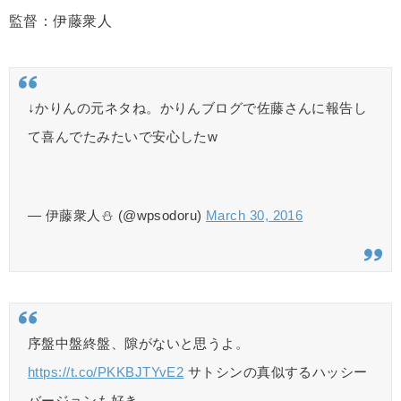
監督：伊藤衆人
↓かりんの元ネタね。かりんブログで佐藤さんに報告し
て喜んでたみたいで安心したw
— 伊藤衆人⛄️ (@wpsodoru)
March 30, 2016
序盤中盤終盤、隙がないと思うよ。
https://t.co/PKKBJTYvE2
サトシンの真似するハッシー
バージョンも好き。