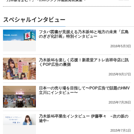
スペシャルインタビュー
フタバ図書が見据える乃木坂46と地方の未来「広島
のぎざ化計画」特別インタビュー
2016年5月3日
乃木坂46を楽しく応援！新星堂アトレ吉祥寺店に訊
くPOP広告の裏側
2015年9月17日
日本一の売り場を目指して〜POP広告で話題のHMV
立川にインタビュー〜
2015年7月26日
乃木坂46卒業生インタビュー 伊藤寧々 −次の坂の
途中−
2015年7月1日