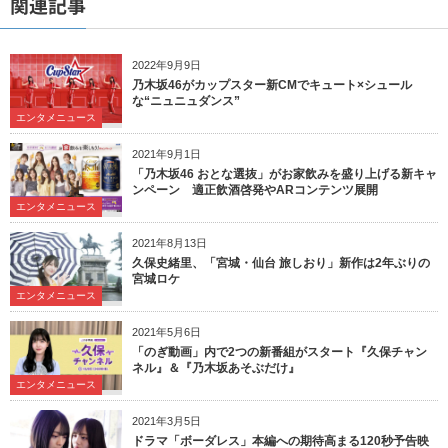
関連記事
2022年9月9日
乃木坂46がカップスター新CMでキュート×シュール
な“ニュニュダンス”
エンタメニュース
2021年9月1日
「乃木坂46 おとな選抜」がお家飲みを盛り上げる新キャ
ンペーン 適正飲酒啓発やARコンテンツ展開
エンタメニュース
2021年8月13日
久保史緒里、「宮城・仙台 旅しおり」新作は2年ぶりの
宮城ロケ
エンタメニュース
2021年5月6日
「のぎ動画」内で2つの新番組がスタート『久保チャン
ネル』＆『乃木坂あそぶだけ』
エンタメニュース
2021年3月5日
ドラマ「ボーダレス」本編への期待高まる120秒予告映