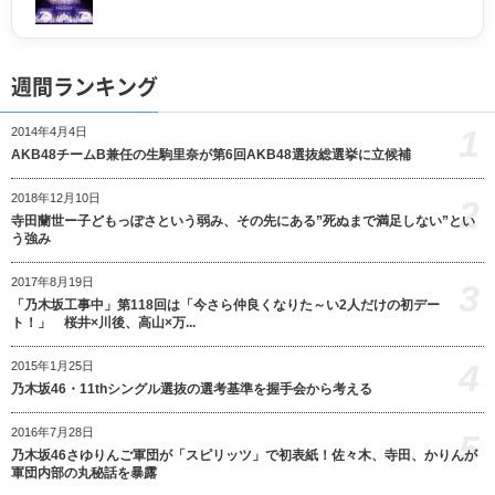
週間ランキング
1
2014年4月4日
AKB48チームB兼任の生駒里奈が第6回AKB48選抜総選挙に立候補
2018年12月10日
2
寺田蘭世ー子どもっぽさという弱み、その先にある”死ぬまで満足しない”とい
う強み
2017年8月19日
3
「乃木坂工事中」第118回は「今さら仲良くなりた～い2人だけの初デー
ト！」 桜井×川後、高山×万...
4
2015年1月25日
乃木坂46・11thシングル選抜の選考基準を握手会から考える
2016年7月28日
5
乃木坂46さゆりんご軍団が「スピリッツ」で初表紙！佐々木、寺田、かりんが
軍団内部の丸秘話を暴露