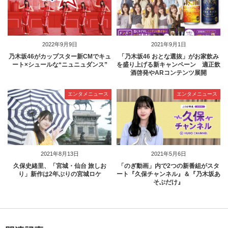
2022年9月9日
2021年9月1日
乃木坂46がカップスター新CMでキュ
「乃木坂46 おとな選抜」がお家飲み
ート×シュールな“ニュニュダンス”
を盛り上げる新キャンペーン 適正飲
酒啓発やARコンテンツ展開
エンタメニュース
エンタメニュース
2021年8月13日
2021年5月6日
久保史緒里、「宮城・仙台 旅しお
「のぎ動画」内で2つの新番組がスタ
り」新作は2年ぶりの宮城ロケ
ート『久保チャンネル』＆『乃木坂あ
そぶだけ』