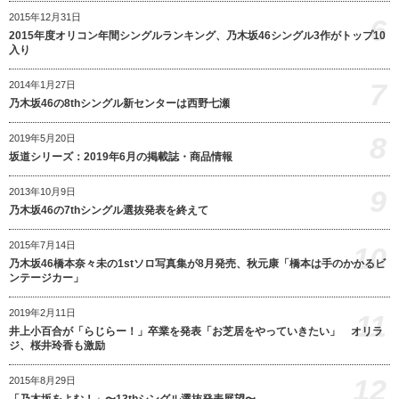
2015年12月31日
6
2015年度オリコン年間シングルランキング、乃木坂46シングル3作がトップ10
入り
7
2014年1月27日
乃木坂46の8thシングル新センターは西野七瀬
8
2019年5月20日
坂道シリーズ：2019年6月の掲載誌・商品情報
9
2013年10月9日
乃木坂46の7thシングル選抜発表を終えて
2015年7月14日
10
乃木坂46橋本奈々未の1stソロ写真集が8月発売、秋元康「橋本は手のかかるビ
ンテージカー」
2019年2月11日
11
井上小百合が「らじらー！」卒業を発表「お芝居をやっていきたい」 オリラ
ジ、桜井玲香も激励
12
2015年8月29日
「乃木坂をよむ！」〜13thシングル選抜発表展望〜