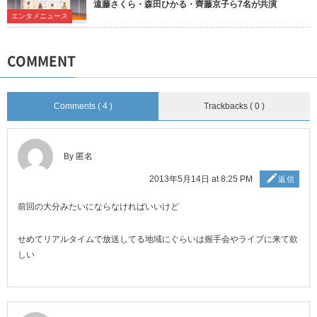
遠藤さくら・森田ひかる・齊藤京子ら7名が共演
エンタメニュース
COMMENT
Comments ( 4 )
Trackbacks ( 0 )
By 匿名
2013年5月14日 at 8:25 PM
返信
前回の大分みたいにならなければいいけど
せめてリアルタイムで放送してる地域にぐらいは握手会やライブに来て欲
しい