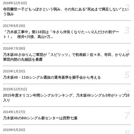
2018年12月10日
2
寺田蘭世ー子どもっぽさという弱み、その先にある”死ぬまで満足しない”とい
う強み
2017年8月19日
3
「乃木坂工事中」第118回は「今さら仲良くなりた～い2人だけの初デー
ト！」 桜井×川後、高山×万...
2016年7月28日
4
乃木坂46さゆりんご軍団が「スピリッツ」で初表紙！佐々木、寺田、かりんが
軍団内部の丸秘話を暴露
5
2015年1月25日
乃木坂46・11thシングル選抜の選考基準を握手会から考える
2015年12月31日
6
2015年度オリコン年間シングルランキング、乃木坂46シングル3作がトップ10
入り
7
2014年1月27日
乃木坂46の8thシングル新センターは西野七瀬
8
2019年5月20日