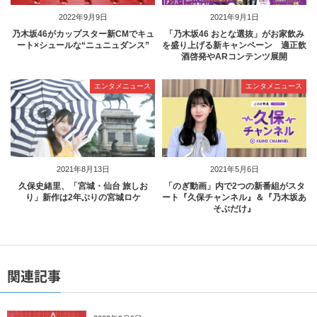
2022年9月9日
2021年9月1日
乃木坂46がカップスター新CMでキュ
「乃木坂46 おとな選抜」がお家飲み
ート×シュールな“ニュニュダンス”
を盛り上げる新キャンペーン 適正飲
酒啓発やARコンテンツ展開
エンタメニュース
エンタメニュース
2021年8月13日
2021年5月6日
久保史緒里、「宮城・仙台 旅しお
「のぎ動画」内で2つの新番組がスタ
り」新作は2年ぶりの宮城ロケ
ート『久保チャンネル』＆『乃木坂あ
そぶだけ』
関連記事