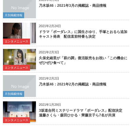
乃木坂46：2021年3月の掲載誌・商品情報
月別掲載情報
2021年2月24日
ドラマ「ボーダレス」に国生さゆり、手塚とおるら追加
キャスト発表 配信直前特番も決定
エンタメニュース
2021年2月3日
久保史緒里が「萩の調」復活販売をお祝い「この機会に
ぜひぜひ食べて」
エンタメニュース
2021年2月2日
乃木坂46：2021年2月の掲載誌・商品情報
月別掲載情報
2021年1月29日
3坂道合同ミステリードラマ「ボーダレス」配信決定
遠藤さくら・森田ひかる・齊藤京子ら7名が共演
エンタメニュース