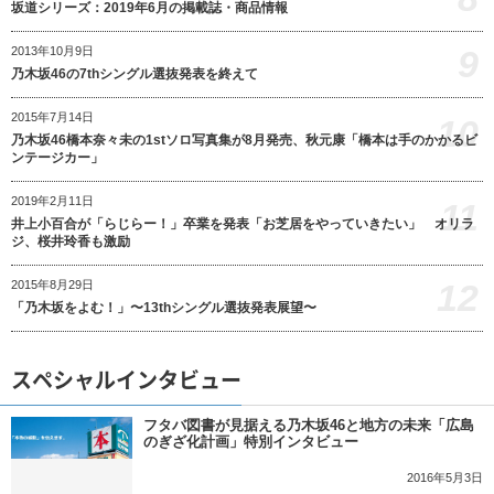
坂道シリーズ：2019年6月の掲載誌・商品情報
9
2013年10月9日
乃木坂46の7thシングル選抜発表を終えて
2015年7月14日
10
乃木坂46橋本奈々未の1stソロ写真集が8月発売、秋元康「橋本は手のかかるビ
ンテージカー」
2019年2月11日
11
井上小百合が「らじらー！」卒業を発表「お芝居をやっていきたい」 オリラ
ジ、桜井玲香も激励
12
2015年8月29日
「乃木坂をよむ！」〜13thシングル選抜発表展望〜
スペシャルインタビュー
フタバ図書が見据える乃木坂46と地方の未来「広島
のぎざ化計画」特別インタビュー
2016年5月3日