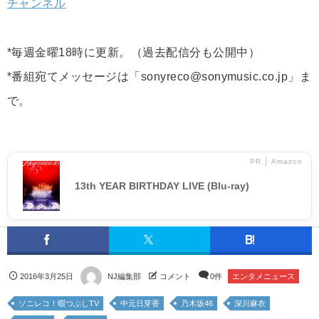
チャンネル
*毎週金曜18時に更新。（過去配信分も公開中）
*番組宛てメッセージは「sonyreco@sonymusic.co.jp」ま
で。
PR │ Amazon
13th YEAR BIRTHDAY LIVE (Blu-ray)
2016年3月25日
NJ編集部
コメント
0件
エンタメニュース
ソニレコ！暇つぶしTV
中元日芽香
乃木坂46
深川麻衣