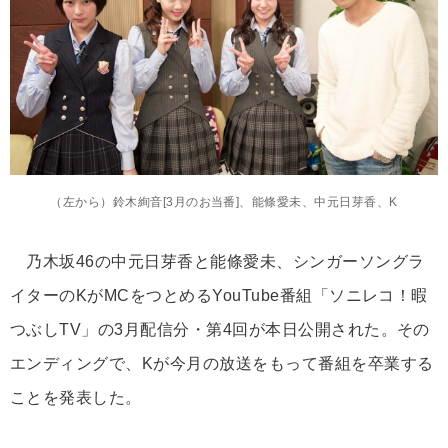
（左から）鈴木絢音[3月のお当番]、能條愛未、中元日芽香、K
乃木坂46の中元日芽香と能條愛未、シンガーソングラ
イターのKがMCをつとめるYouTube番組「ソニレコ！暇
つぶしTV」の3月配信分・第4回が本日公開された。その
エンディングで、Kが今月の放送をもって番組を卒業する
ことを発表した。