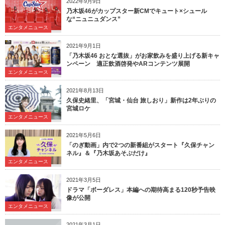
2022年9月9日
乃木坂46がカップスター新CMでキュート×シュール
な“ニュニュダンス”
エンタメニュース
2021年9月1日
「乃木坂46 おとな選抜」がお家飲みを盛り上げる新キャ
ンペーン 適正飲酒啓発やARコンテンツ展開
エンタメニュース
2021年8月13日
久保史緒里、「宮城・仙台 旅しおり」新作は2年ぶりの
宮城ロケ
エンタメニュース
2021年5月6日
「のぎ動画」内で2つの新番組がスタート『久保チャン
ネル』＆『乃木坂あそぶだけ』
エンタメニュース
2021年3月5日
ドラマ「ボーダレス」本編への期待高まる120秒予告映
像が公開
エンタメニュース
2021年3月1日