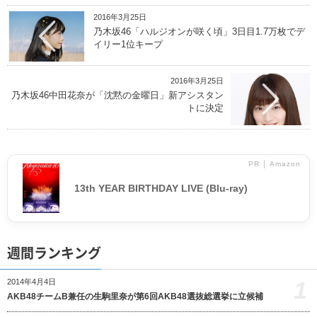
2016年3月25日
乃木坂46「ハルジオンが咲く頃」3日目1.7万枚でデ
イリー1位キープ
2016年3月25日
乃木坂46中田花奈が「沈黙の金曜日」新アシスタン
トに決定
PR │ Amazon
13th YEAR BIRTHDAY LIVE (Blu-ray)
週間ランキング
1
2014年4月4日
AKB48チームB兼任の生駒里奈が第6回AKB48選抜総選挙に立候補