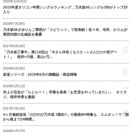
2015年12月31日
3
2015年度オリコン年間シングルランキング、乃木坂46シングル3作がトップ10
入り
2016年7月28日
4
乃木坂46さゆりんご軍団が「スピリッツ」で初表紙！佐々木、寺田、かりんが
軍団内部の丸秘話を暴露
2017年8月19日
5
「乃木坂工事中」第118回は「今さら仲良くなりた～い2人だけの初デー
ト！」 桜井×川後、高山×万...
6
2019年5月20日
坂道シリーズ：2019年6月の掲載誌・商品情報
2019年2月11日
7
井上小百合が「らじらー！」卒業を発表「お芝居をやっていきたい」 オリラ
ジ、桜井玲香も激励
2017年7月10日
8
4ヶ月連続放送「のびのび乃木坂 3期生!!」や新曲MV特集も エムオン！で「朝
から晩まで24時間...
2018年1月27日