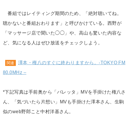
番組ではレイティング期間のため、「絶対聴いてね。
聴かないと番組おわります」と呼びかけている。西野が
「マッサージ店で聞いた◯◯」や、高山も驚いた内容な
ど、気になる人はぜひ放送をチェックしよう。
澤本・権八のすぐに終わりますから。-TOKYO FM
関連
80.0MHz –
*下記写真は手前奥から「バレッタ」MVを手掛けた権八さ
ん、「気づいたら片想い」MVも手掛けた澤本さん、生駒
似のweb野郎こと中村洋基さん。