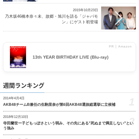
2015年10月23日
乃木坂46橋本奈々未、故郷・旭川を語る「ジャパモ
ン」にゲスト初登場
PR │ Amazon
13th YEAR BIRTHDAY LIVE (Blu-ray)
週間ランキング
1
2014年4月4日
AKB48チームB兼任の生駒里奈が第6回AKB48選抜総選挙に立候補
2018年12月10日
2
寺田蘭世ー子どもっぽさという弱み、その先にある”死ぬまで満足しない”とい
う強み