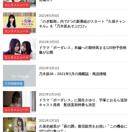
エンタメニュース
2021年5月6日
「のぎ動画」内で2つの新番組がスタート『久保チャン
ネル』＆『乃木坂あそぶだけ』
エンタメニュース
2021年3月5日
ドラマ「ボーダレス」本編への期待高まる120秒予告映
像が公開
エンタメニュース
2021年3月1日
乃木坂46：2021年3月の掲載誌・商品情報
月別掲載情報
2021年2月24日
ドラマ「ボーダレス」に国生さゆり、手塚とおるら追加
キャスト発表 配信直前特番も決定
エンタメニュース
2021年2月3日
久保史緒里が「萩の調」復活販売をお祝い「この機会に
ぜひぜひ食べて」