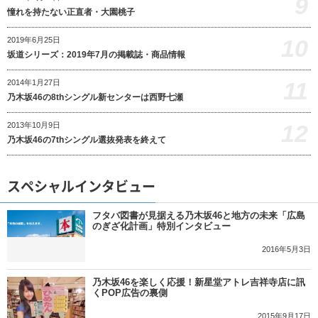
9
憧れを持たない正直者・大園桃子
10
2019年6月25日
坂道シリーズ：2019年7月の掲載誌・商品情報
11
2014年1月27日
乃木坂46の8thシングル新センターは西野七瀬
12
2013年10月9日
乃木坂46の7thシングル選抜発表を終えて
スペシャルインタビュー
フタバ図書が見据える乃木坂46と地方の未来「広島
のぎざ化計画」特別インタビュー
2016年5月3日
乃木坂46を楽しく応援！新星堂アトレ吉祥寺店に訊
くPOP広告の裏側
2015年9月17日