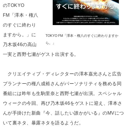
のTOKYO
FM「澤本・権八
のすぐに終わり
ますから。」に
TOKYO FM「澤本・権八のすぐに終わりますか
ら。」
乃木坂46の高山
一実と西野七瀬がゲスト出演する。
クリエイティブ・ディレクターの澤本嘉光さんと広告
プランナーの権八成裕さんがパーソナリティを務める同
番組には昨年も生駒里奈と西野七瀬が出演。スペシャル
ウィークの今回、再び乃木坂46をゲストに迎え、澤本さ
んが手掛けた新曲『今、話したい誰かがいる』のMVにつ
いて裏ネタ、暴露ネタを語るようだ。