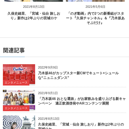
2021年8月13日
2021年5月6日
久保史緒里、「宮城・仙台 旅しお
「のぎ動画」内で2つの新番組がスタ
り」新作は2年ぶりの宮城ロケ
ート『久保チャンネル』＆『乃木坂あ
そぶだけ』
関連記事
2022年9月9日
乃木坂46がカップスター新CMでキュート×シュール
な“ニュニュダンス”
エンタメニュース
2021年9月1日
「乃木坂46 おとな選抜」がお家飲みを盛り上げる新キャ
ンペーン 適正飲酒啓発やARコンテンツ展開
エンタメニュース
2021年8月13日
久保史緒里、「宮城・仙台 旅しおり」新作は2年ぶりの
宮城ロケ