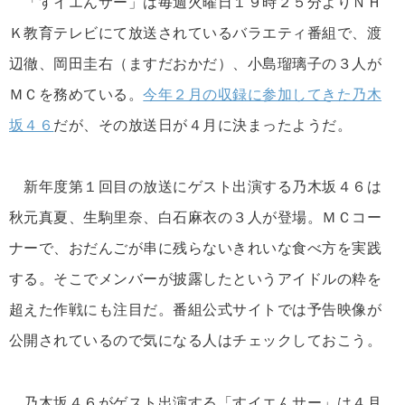
「すイエんサー」は毎週火曜日１９時２５分よりＮＨ
Ｋ教育テレビにて放送されているバラエティ番組で、渡
辺徹、岡田圭右（ますだおかだ）、小島瑠璃子の３人が
ＭＣを務めている。
今年２月の収録に参加してきた乃木
坂４６
だが、その放送日が４月に決まったようだ。
新年度第１回目の放送にゲスト出演する乃木坂４６は
秋元真夏、生駒里奈、白石麻衣の３人が登場。ＭＣコー
ナーで、おだんごが串に残らないきれいな食べ方を実践
する。そこでメンバーが披露したというアイドルの粋を
超えた作戦にも注目だ。番組公式サイトでは予告映像が
公開されているので気になる人はチェックしておこう。
乃木坂４６がゲスト出演する「すイエんサー」は４月