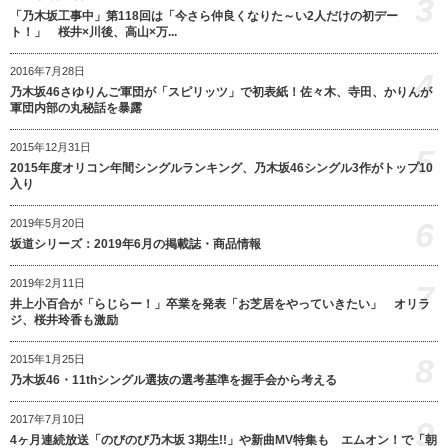
3
「乃木坂工事中」第118回は「今さら仲良くなりた～い2人だけの初デー
ト！」 桜井×川後、高山×万...
2016年7月28日
4
乃木坂46さゆりんご軍団が「スピリッツ」で初表紙！佐々木、寺田、かりんが
軍団内部の丸秘話を暴露
2015年12月31日
5
2015年度オリコン年間シングルランキング、乃木坂46シングル3作がトップ10
入り
6
2019年5月20日
坂道シリーズ：2019年6月の掲載誌・商品情報
2019年2月11日
7
井上小百合が「らじらー！」卒業を発表「お芝居をやっていきたい」 オリラ
ジ、桜井玲香も激励
8
2015年1月25日
乃木坂46・11thシングル選抜の選考基準を握手会から考える
2017年7月10日
9
4ヶ月連続放送「のびのび乃木坂 3期生!!」や新曲MV特集も エムオン！で「朝