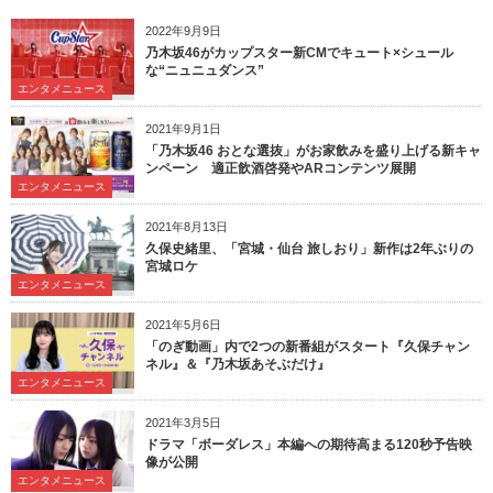
2022年9月9日
乃木坂46がカップスター新CMでキュート×シュール
な“ニュニュダンス”
エンタメニュース
2021年9月1日
「乃木坂46 おとな選抜」がお家飲みを盛り上げる新キャ
ンペーン 適正飲酒啓発やARコンテンツ展開
エンタメニュース
2021年8月13日
久保史緒里、「宮城・仙台 旅しおり」新作は2年ぶりの
宮城ロケ
エンタメニュース
2021年5月6日
「のぎ動画」内で2つの新番組がスタート『久保チャン
ネル』＆『乃木坂あそぶだけ』
エンタメニュース
2021年3月5日
ドラマ「ボーダレス」本編への期待高まる120秒予告映
像が公開
エンタメニュース