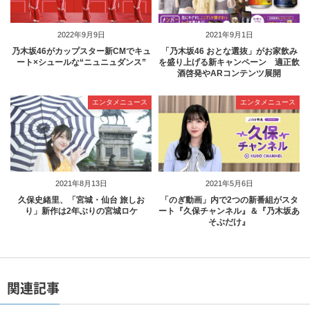
2022年9月9日
2021年9月1日
乃木坂46がカップスター新CMでキュ
「乃木坂46 おとな選抜」がお家飲み
ート×シュールな“ニュニュダンス”
を盛り上げる新キャンペーン 適正飲
酒啓発やARコンテンツ展開
エンタメニュース
エンタメニュース
2021年8月13日
2021年5月6日
久保史緒里、「宮城・仙台 旅しお
「のぎ動画」内で2つの新番組がスタ
り」新作は2年ぶりの宮城ロケ
ート『久保チャンネル』＆『乃木坂あ
そぶだけ』
関連記事