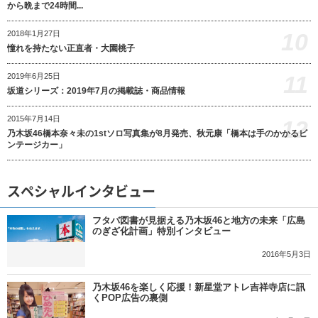
から晩まで24時間...
10
2018年1月27日
憧れを持たない正直者・大園桃子
11
2019年6月25日
坂道シリーズ：2019年7月の掲載誌・商品情報
2015年7月14日
12
乃木坂46橋本奈々未の1stソロ写真集が8月発売、秋元康「橋本は手のかかるビ
ンテージカー」
スペシャルインタビュー
フタバ図書が見据える乃木坂46と地方の未来「広島
のぎざ化計画」特別インタビュー
2016年5月3日
乃木坂46を楽しく応援！新星堂アトレ吉祥寺店に訊
くPOP広告の裏側