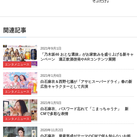
そぶだけ』
関連記事
2021年9月1日
「乃木坂46 おとな選抜」がお家飲みを盛り上げる新キャ
ンペーン 適正飲酒啓発やARコンテンツ展開
エンタメニュース
2021年1月6日
白石麻衣＆西野七瀬が「アサヒスーパードライ」春の新
広告キャラクターとして共演
エンタメニュース
2021年1月5日
白石麻衣、パスワード忘れて「こまっちゃうナ」 新
CMで多彩な表情
エンタメニュース
2020年11月2日
白石麻衣、資産形成がテーマのCMで何も知らないお姫