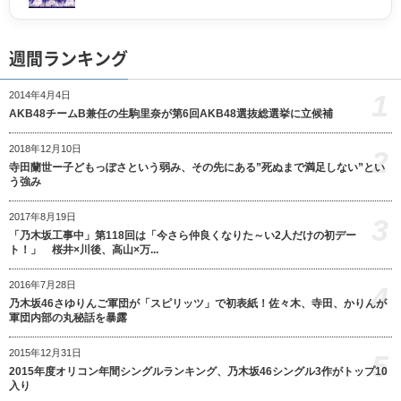
週間ランキング
1
2014年4月4日
AKB48チームB兼任の生駒里奈が第6回AKB48選抜総選挙に立候補
2018年12月10日
2
寺田蘭世ー子どもっぽさという弱み、その先にある”死ぬまで満足しない”とい
う強み
2017年8月19日
3
「乃木坂工事中」第118回は「今さら仲良くなりた～い2人だけの初デー
ト！」 桜井×川後、高山×万...
2016年7月28日
4
乃木坂46さゆりんご軍団が「スピリッツ」で初表紙！佐々木、寺田、かりんが
軍団内部の丸秘話を暴露
2015年12月31日
5
2015年度オリコン年間シングルランキング、乃木坂46シングル3作がトップ10
入り