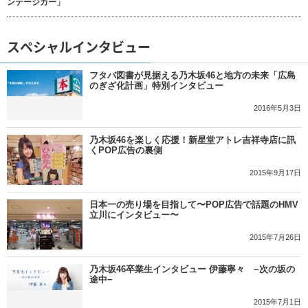
ンテージカー」
スペシャルインタビュー
フタバ図書が見据える乃木坂46と地方の未来「広島
のぎざ化計画」特別インタビュー
2016年5月3日
乃木坂46を楽しく応援！新星堂アトレ吉祥寺店に訊
くPOP広告の裏側
2015年9月17日
日本一の売り場を目指して〜POP広告で話題のHMV
立川にインタビュー〜
2015年7月26日
乃木坂46卒業生インタビュー 伊藤寧々 −次の坂の
途中−
2015年7月1日