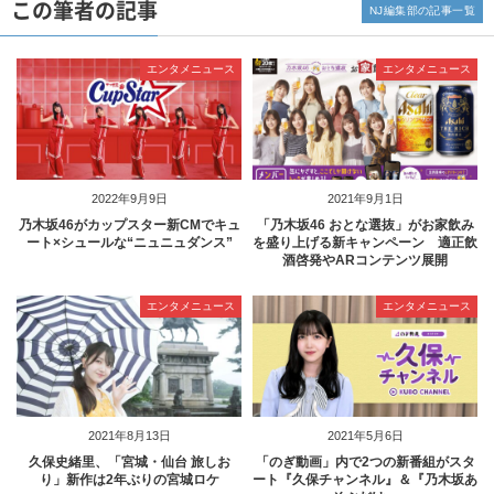
この筆者の記事
NJ編集部の記事一覧
エンタメニュース
エンタメニュース
2022年9月9日
2021年9月1日
乃木坂46がカップスター新CMでキュ
「乃木坂46 おとな選抜」がお家飲み
ート×シュールな“ニュニュダンス”
を盛り上げる新キャンペーン 適正飲
酒啓発やARコンテンツ展開
エンタメニュース
エンタメニュース
2021年8月13日
2021年5月6日
久保史緒里、「宮城・仙台 旅しお
「のぎ動画」内で2つの新番組がスタ
り」新作は2年ぶりの宮城ロケ
ート『久保チャンネル』＆『乃木坂あ