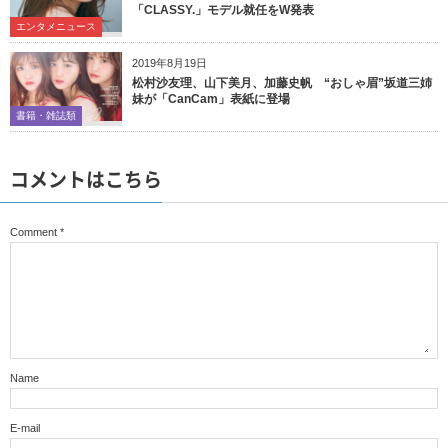
「CLASSY.」モデル就任をW発表
エンタメニュース
2019年8月19日
松村沙友理、山下美月、加藤史帆 “おしゃ眉”坂道三姉
妹が「CanCam」表紙に登場
書籍・雑誌類
コメントはこちら
Comment
*
Name
E-mail