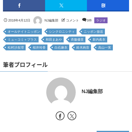
2018年4月12日
NJ編集部
コメント
0件
ラジオ
オールナイトニッポン
シンクロニシティ
ニッポン放送
ミュ～コミ＋プラス
和田まあや
斉藤優里
新内眞衣
松村沙友理
桜井玲香
白石麻衣
鈴木絢音
高山一実
筆者プロフィール
NJ編集部