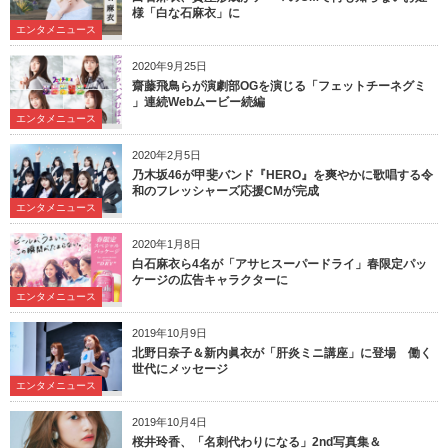
様「白な石麻衣」に
エンタメニュース
2020年9月25日
齋藤飛鳥らが演劇部OGを演じる「フェットチーネグミ
」連続Webムービー続編
エンタメニュース
2020年2月5日
乃木坂46が甲斐バンド『HERO』を爽やかに歌唱する令
和のフレッシャーズ応援CMが完成
エンタメニュース
2020年1月8日
白石麻衣ら4名が「アサヒスーパードライ」春限定パッ
ケージの広告キャラクターに
エンタメニュース
2019年10月9日
北野日奈子＆新内眞衣が「肝炎ミニ講座」に登場 働く
世代にメッセージ
エンタメニュース
2019年10月4日
桜井玲香、「名刺代わりになる」2nd写真集＆