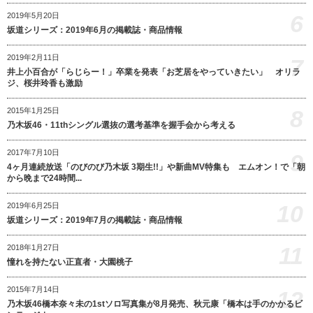
6
2019年5月20日
坂道シリーズ：2019年6月の掲載誌・商品情報
2019年2月11日
7
井上小百合が「らじらー！」卒業を発表「お芝居をやっていきたい」 オリラ
ジ、桜井玲香も激励
8
2015年1月25日
乃木坂46・11thシングル選抜の選考基準を握手会から考える
2017年7月10日
9
4ヶ月連続放送「のびのび乃木坂 3期生!!」や新曲MV特集も エムオン！で「朝
から晩まで24時間...
10
2019年6月25日
坂道シリーズ：2019年7月の掲載誌・商品情報
11
2018年1月27日
憧れを持たない正直者・大園桃子
2015年7月14日
12
乃木坂46橋本奈々未の1stソロ写真集が8月発売、秋元康「橋本は手のかかるビ