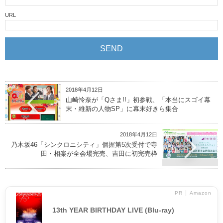
URL
2018年4月12日
山崎怜奈が「Qさま!!」初参戦、「本当にスゴイ幕
末・維新の人物SP」に幕末好きら集合
2018年4月12日
乃木坂46「シンクロニシティ」個握第5次受付で寺
田・相楽が全会場完売、吉田に初完売枠
PR │ Amazon
13th YEAR BIRTHDAY LIVE (Blu-ray)