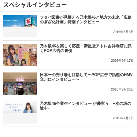
スペシャルインタビュー
フタバ図書が見据える乃木坂46と地方の未来「広島
のぎざ化計画」特別インタビュー
2016年5月3日
乃木坂46を楽しく応援！新星堂アトレ吉祥寺店に訊
くPOP広告の裏側
2015年9月17日
日本一の売り場を目指して〜POP広告で話題のHMV
立川にインタビュー〜
2015年7月26日
乃木坂46卒業生インタビュー 伊藤寧々 −次の坂の
途中−
2015年7月1日