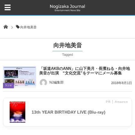
向井地美音
向井地美音
Tagged
「坂道AKBのANN」に山下美月・長濱ねる・向井地
美音が出演 “文化交流”をテーマにメール募集
NJ編集部
2018年8月1日
ラジオ
PR │ Amazon
13th YEAR BIRTHDAY LIVE (Blu-ray)