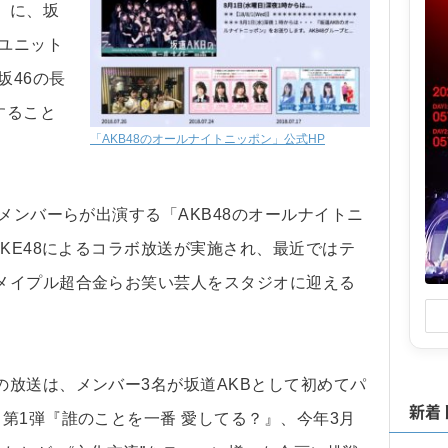
）に、坂
ボユニット
坂46の長
すること
「AKB48のオールナイトニッポン」公式HP
メンバーらが出演する「AKB48のオールナイトニ
SKE48によるコラボ放送が実施され、最近ではテ
メイプル超合金らお笑い芸人をスタジオに迎える
。
放送は、メンバー3名が坂道AKBとして初めてパ
新着
第1弾『誰のことを一番 愛してる？』、今年3月