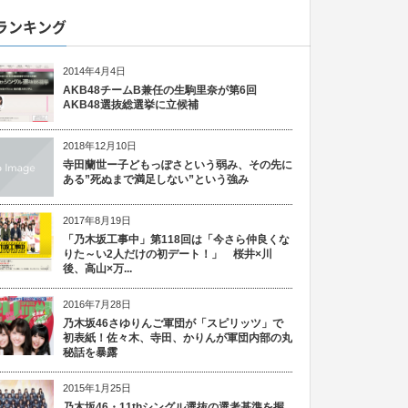
ランキング
2014年4月4日
AKB48チームB兼任の生駒里奈が第6回
AKB48選抜総選挙に立候補
2018年12月10日
寺田蘭世ー子どもっぽさという弱み、その先に
ある”死ぬまで満足しない”という強み
2017年8月19日
「乃木坂工事中」第118回は「今さら仲良くな
りた～い2人だけの初デート！」 桜井×川
後、高山×万...
2016年7月28日
乃木坂46さゆりんご軍団が「スピリッツ」で
初表紙！佐々木、寺田、かりんが軍団内部の丸
秘話を暴露
2015年1月25日
乃木坂46・11thシングル選抜の選考基準を握