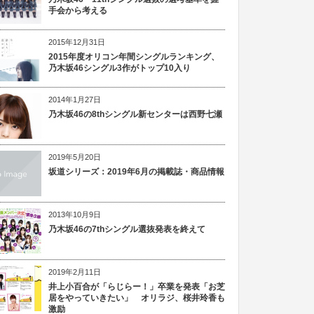
手会から考える
2015年12月31日
2015年度オリコン年間シングルランキング、
乃木坂46シングル3作がトップ10入り
2014年1月27日
乃木坂46の8thシングル新センターは西野七瀬
2019年5月20日
坂道シリーズ：2019年6月の掲載誌・商品情報
2013年10月9日
乃木坂46の7thシングル選抜発表を終えて
2019年2月11日
井上小百合が「らじらー！」卒業を発表「お芝
居をやっていきたい」 オリラジ、桜井玲香も
激励