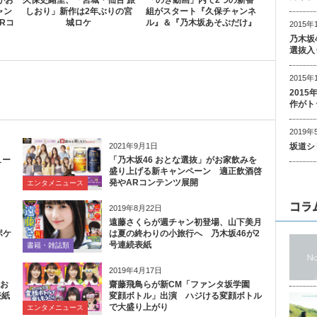
がお
久保史緒里、「宮城・仙台 旅
「のぎ動画」内で2つの新番
ャン
しおり」新作は2年ぶりの宮
組がスタート『久保チャンネ
Rコ
城ロケ
ル』＆『乃木坂あそぶだけ』
2015年
乃木坂
選抜入
2015年
201
作がト
2019年
坂道シ
2021年9月1日
ュー
「乃木坂46 おとな選抜」がお家飲みを
盛り上げる新キャンペーン 適正飲酒啓
発やARコンテンツ展開
エンタメニュース
コラ
2019年8月22日
』
遠藤さくらが週チャン初登場、山下美月
ポケ
は夏の終わりの小旅行へ 乃木坂46が2
号連続表紙
書籍・雑誌類
2019年4月17日
“お
齋藤飛鳥らが新CM「ファンタ坂学園
表紙
変顔ボトル」出演 ハジける変顔ボトル
で大盛り上がり
エンタメニュース