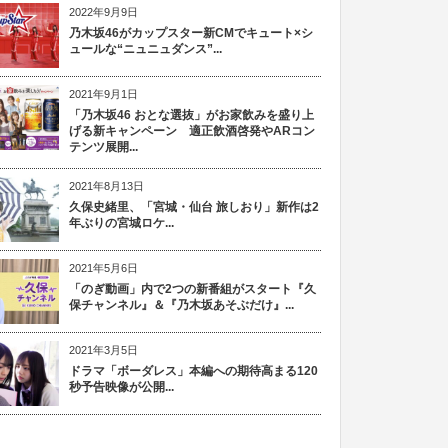
2022年9月9日
乃木坂46がカップスター新CMでキュート×シ
ュールな“ニュニュダンス”...
2021年9月1日
「乃木坂46 おとな選抜」がお家飲みを盛り上
げる新キャンペーン 適正飲酒啓発やARコン
テンツ展開...
2021年8月13日
久保史緒里、「宮城・仙台 旅しおり」新作は2
年ぶりの宮城ロケ...
2021年5月6日
「のぎ動画」内で2つの新番組がスタート『久
保チャンネル』＆『乃木坂あそぶだけ』...
2021年3月5日
ドラマ「ボーダレス」本編への期待高まる120
秒予告映像が公開...