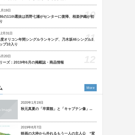
1月19日
10
46の11th選抜は西野七瀬がセンターに復帰、相楽伊織が初
り
12月31日
11
5年度オリコン年間シングルランキング、乃木坂46シングル3
ップ10入り
12
5月20日
リーズ：2019年6月の掲載誌・商品情報
ム
More
2020年1月19日
秋元真夏の「卒業観」と「キャプテン像」...
2019年8月7日
映画の大枠から外れるもう一人の主人公 “変