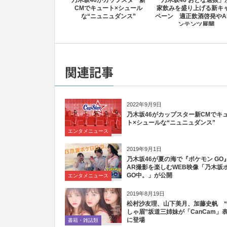
乃木坂46がカップスター新
「乃木坂46 おとな選抜」
CMでキュート×シュール
家飲みを盛り上げる新キ
な“ニュニュダンス”
ペーン 適正飲酒啓発やA
ンテンツ展開
関連記事
2022年9月9日
乃木坂46がカップスター新CMでキ
ト×シュールな“ニュニュダンス”
エンタメニュース
2019年9月1日
乃木坂46が夏の海で『ポケモン GO
AR撮影を楽しむWEB映像「乃木坂
GO中。」が公開
エンタメニュース
2019年8月19日
松村沙友理、山下美月、加藤史帆 
しゃ眉”坂道三姉妹が「CanCam」
に登場
書籍・雑誌類