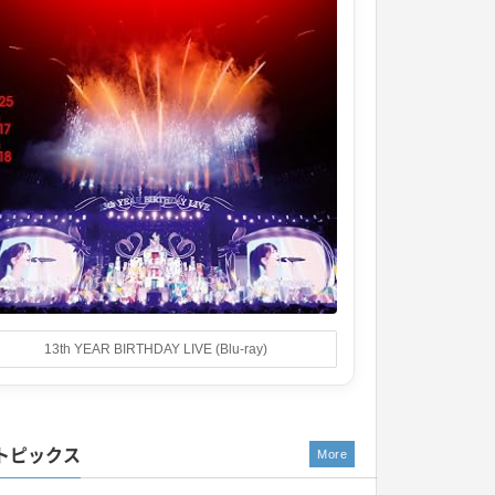
13th YEAR BIRTHDAY LIVE (Blu-ray)
トピックス
More