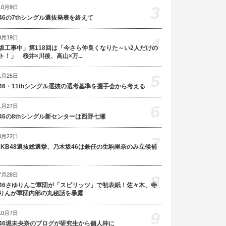
3
10月9日
46の7thシングル選抜発表を終えて
8月19日
4
坂工事中」第118回は「今さら仲良くなりた～い2人だけの
ト！」 桜井×川後、高山×万...
5
1月25日
46・11thシングル選抜の選考基準を握手会から考える
6
1月27日
46の8thシングル新センターは西野七瀬
3月22日
7
AKB48選抜総選挙、乃木坂46は兼任の生駒里奈のみ立候補
7月28日
8
46さゆりんご軍団が「スピリッツ」で初表紙！佐々木、寺
りんが軍団内部の丸秘話を暴露
9
10月7日
46堀未央奈のブログが研究生から個人枠に