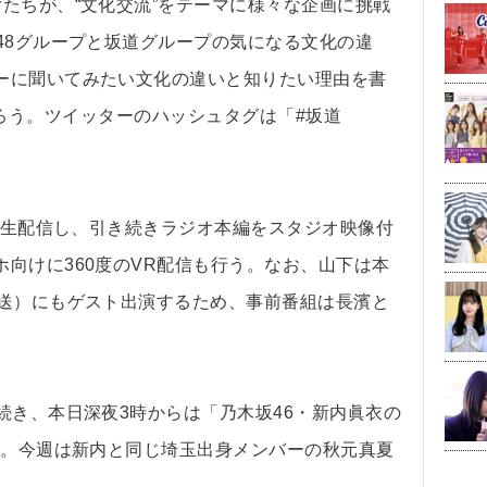
たちが、“文化交流”をテーマに様々な企画に挑戦
48グループと坂道グループの気になる文化の違
ーに聞いてみたい文化の違いと知りたい理由を書
m〉まで送ろう。ツイッターのハッシュタグは「#坂道
を生配信し、引き続きラジオ本編をスタジオ映像付
向けに360度のVR配信も行う。なお、山下は本
放送）にもゲスト出演するため、事前番組は長濱と
続き、本日深夜3時からは「乃木坂46・新内眞衣の
送。今週は新内と同じ埼玉出身メンバーの秋元真夏