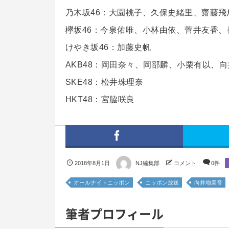
乃木坂46：大園桃子、久保史緒里、齋藤
欅坂46：今泉佑唯、小林由依、菅井友香、
けやき坂46：加藤史帆
AKB48：岡田奈々、岡部麟、小栗有以、
SKE48：松井珠理奈
HKT48：宮脇咲良
2018年8月1日
NJ編集部
コメント
0件
オールナイトニッポン
ニッポン放送
向井地美音
筆者プロフィール