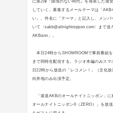
に第2弾『国境のない時代』を発表した彼女
していく。募集するメールテーマは「AKB
い」。件名に「テーマ」と記入し、メンバ
いて〈sakb@allnightnippon.co
AKBann」。
本日24時からSHOWROOMで事前番組
きで同時生配信する。ラジオ本編のみスマホ
日22時から放送の「レコメン！」（文化
向井地のみ出演予定。
「坂道AKBのオールナイトニッポン」に
オールナイトニッポン0（ZERO）」を放
をゲストに迎える。