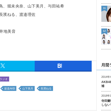
飛鳥、堀未央奈、山下美月、与田祐希
11
長濱ねる、渡邉理佐
向井地美音
12
月間
2014年
ラジオ
AKB
補
坂道AKB
山下美月
長濱ねる
2018年
寺田蘭
しない