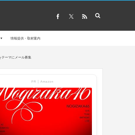
情報提供・取材案内
”をテーマにメール募集
PR │ Amazon