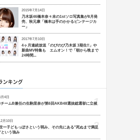
2015年7月14日
乃木坂46橋本奈々未の1stソロ写真集が8月発
売、秋元康「橋本は手のかかるビンテージカ
ー」
2017年7月10日
4ヶ月連続放送「のびのび乃木坂 3期生!!」や
新曲MV特集も エムオン！で「朝から晩まで
24時間...
ランキング
4月4日
1
48チームB兼任の生駒里奈が第6回AKB48選抜総選挙に立候
12月10日
2
世ー子どもっぽさという弱み、その先にある”死ぬまで満足
”という強み