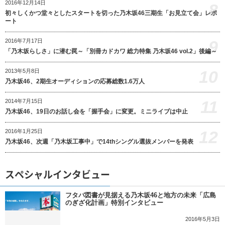
2016年12月14日
8
初々しくかつ堂々としたスタートを切った乃木坂46三期生「お見立て会」レポ
ート
9
2016年7月17日
「乃木坂らしさ」に潜む罠～「別冊カドカワ 総力特集 乃木坂46 vol.2」後編～
10
2013年5月8日
乃木坂46、2期生オーディションの応募総数1.6万人
11
2014年7月15日
乃木坂46、19日のお話し会を「握手会」に変更。ミニライブは中止
12
2016年1月25日
乃木坂46、次週「乃木坂工事中」で14thシングル選抜メンバーを発表
スペシャルインタビュー
フタバ図書が見据える乃木坂46と地方の未来「広島
のぎざ化計画」特別インタビュー
2016年5月3日