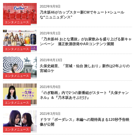
2022年9月9日
乃木坂46がカップスター新CMでキュート×シュール
な“ニュニュダンス”
エンタメニュース
2021年9月1日
「乃木坂46 おとな選抜」がお家飲みを盛り上げる新キャ
ンペーン 適正飲酒啓発やARコンテンツ展開
エンタメニュース
2021年8月13日
久保史緒里、「宮城・仙台 旅しおり」新作は2年ぶりの
宮城ロケ
エンタメニュース
2021年5月6日
「のぎ動画」内で2つの新番組がスタート『久保チャン
ネル』＆『乃木坂あそぶだけ』
エンタメニュース
2021年3月5日
ドラマ「ボーダレス」本編への期待高まる120秒予告映
像が公開
エンタメニュース