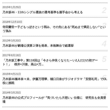
2
2015年1月25日
乃木坂46・11thシングル選抜の選考基準を握手会から考える
2018年12月10日
3
寺田蘭世ー子どもっぽさという弱み、その先にある”死ぬまで満足しない”とい
う強み
4
2013年3月20日
乃木坂46が劇場公演第２弾を発表、本格舞台で総選挙
2017年8月19日
5
「乃木坂工事中」第118回は「今さら仲良くなりた～い2人だけの初デー
ト！」 桜井×川後、高山×万...
2015年4月21日
6
乃木坂46橋本奈々未、伊藤万理華、樋口日奈がラジオドラマ「安部礼司」でOL
役に挑戦
2014年3月25日
7
乃木坂46の公式プロフィールが『気づいたら片想い』仕様に 研究生も全員登
場