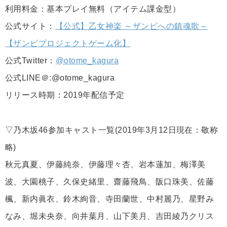
利用料金：基本プレイ無料（アイテム課金型）
公式サイト：
【公式】乙女神楽 ～ザンビへの鎮魂歌～
【ザンビプロジェクトゲーム化】
公式Twitter：
@otome_kagura
公式LINE＠:@otome_kagura
リリース時期：2019年配信予定
▽乃木坂46参加キャスト一覧(2019年3月12日現在：敬称
略)
秋元真夏、伊藤純奈、伊藤理々杏、岩本蓮加、梅澤美
波、大園桃子、久保史緒里、齋藤飛鳥、阪口珠美、佐藤
楓、新内眞衣、鈴木絢音、寺田蘭世、中村麗乃、星野み
なみ、堀未央奈、向井葉月、山下美月、吉田綾乃クリス