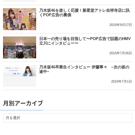
乃木坂46を楽しく応援！新星堂アトレ吉祥寺店に訊
くPOP広告の裏側
2015年9月17日
日本一の売り場を目指して〜POP広告で話題のHMV
立川にインタビュー〜
2015年7月26日
乃木坂46卒業生インタビュー 伊藤寧々 −次の坂の
途中−
2015年7月1日
月別アーカイブ