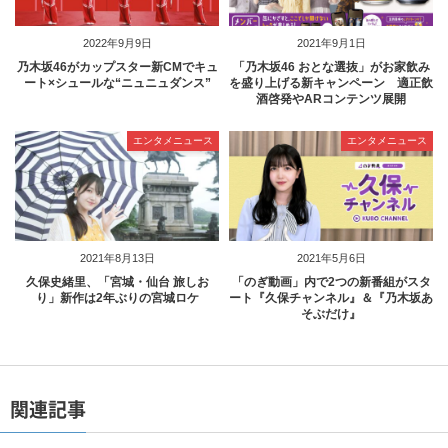
2022年9月9日
2021年9月1日
乃木坂46がカップスター新CMでキュ
「乃木坂46 おとな選抜」がお家飲み
ート×シュールな“ニュニュダンス”
を盛り上げる新キャンペーン 適正飲
酒啓発やARコンテンツ展開
エンタメニュース
エンタメニュース
2021年8月13日
2021年5月6日
久保史緒里、「宮城・仙台 旅しお
「のぎ動画」内で2つの新番組がスタ
り」新作は2年ぶりの宮城ロケ
ート『久保チャンネル』＆『乃木坂あ
そぶだけ』
関連記事