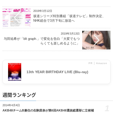
2019年3月12日
坂道シリーズ特別番組「坂道テレビ」制作決定、
NHK総合で3月下旬に放送へ
2019年3月13日
与田祐希が「blt graph.」で変化を告白「大変でもつ
らくても楽しめるように」
PR │ Amazon
13th YEAR BIRTHDAY LIVE (Blu-ray)
週間ランキング
1
2014年4月4日
AKB48チームB兼任の生駒里奈が第6回AKB48選抜総選挙に立候補