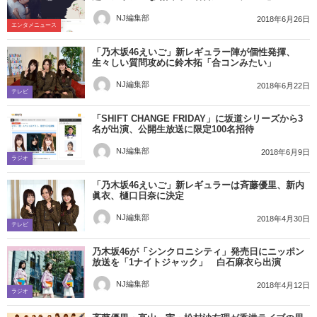
NJ編集部
2018年6月26日
エンタメニュース
「乃木坂46えいご」新レギュラー陣が個性発揮、
生々しい質問攻めに鈴木拓「合コンみたい」
NJ編集部
2018年6月22日
テレビ
「SHIFT CHANGE FRIDAY」に坂道シリーズから3
名が出演、公開生放送に限定100名招待
NJ編集部
2018年6月9日
ラジオ
「乃木坂46えいご」新レギュラーは斉藤優里、新内
眞衣、樋口日奈に決定
NJ編集部
2018年4月30日
テレビ
乃木坂46が「シンクロニシティ」発売日にニッポン
放送を「1ナイトジャック」 白石麻衣ら出演
NJ編集部
2018年4月12日
ラジオ