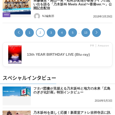
斉藤優里・高山一実・松村沙友理が香港ライブの思
い出を語る「乃木坂46 Meets Asia!〜香港ver.〜」公
開記念配信
WEB
NJ編集部
2018年3月29日
...
1
2
3
4
5
13
PR │ Amazon
13th YEAR BIRTHDAY LIVE (Blu-ray)
スペシャルインタビュー
フタバ図書が見据える乃木坂46と地方の未来「広島
のぎざ化計画」特別インタビュー
2016年5月3日
乃木坂46を楽しく応援！新星堂アトレ吉祥寺店に訊