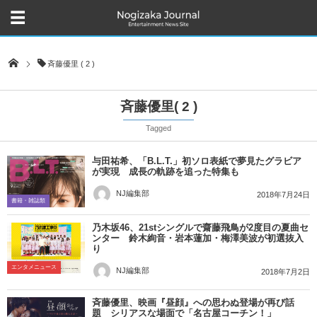
斉藤優里 ( 2 )
斉藤優里( 2 )
Tagged
与田祐希、「B.L.T.」初ソロ表紙で夢見たグラビア
が実現 成長の軌跡を追った特集も
NJ編集部
2018年7月24日
書籍・雑誌類
乃木坂46、21stシングルで齋藤飛鳥が2度目の夏曲セ
ンター 鈴木絢音・岩本蓮加・梅澤美波が初選抜入
り
エンタメニュース
NJ編集部
2018年7月2日
斉藤優里、映画『昼顔』への思わぬ登場が再び話
題 シリアスな場面で「名古屋コーチン！」