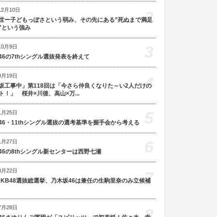
12月10日
2
世ー子どもっぽさという弱み、その先にある”死ぬまで満足
”という強み
3
10月9日
46の7thシングル選抜発表を終えて
8月19日
4
坂工事中」第118回は「今さら仲良くなりた～い2人だけの
ト！」 桜井×川後、高山×万...
5
1月25日
46・11thシングル選抜の選考基準を握手会から考える
6
1月27日
46の8thシングル新センターは西野七瀬
3月22日
7
AKB48選抜総選挙、乃木坂46は兼任の生駒里奈のみ立候補
7月28日
8