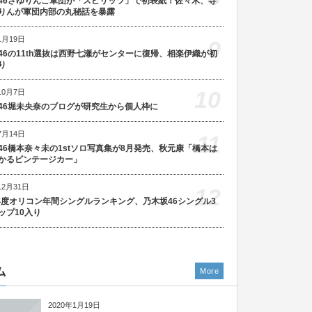
46さゆりんご軍団が「スピリッツ」で初表紙！佐々木、寺
りんが軍団内部の丸秘話を暴露
1月19日
9
46の11th選抜は西野七瀬がセンターに復帰、相楽伊織が初
り
10
10月7日
46堀未央奈のブログが研究生から個人枠に
7月14日
11
46橋本奈々未の1stソロ写真集が8月発売、秋元康「橋本は
かるビンテージカー」
12月31日
12
5年度オリコン年間シングルランキング、乃木坂46シングル3
ップ10入り
ム
More
2020年1月19日