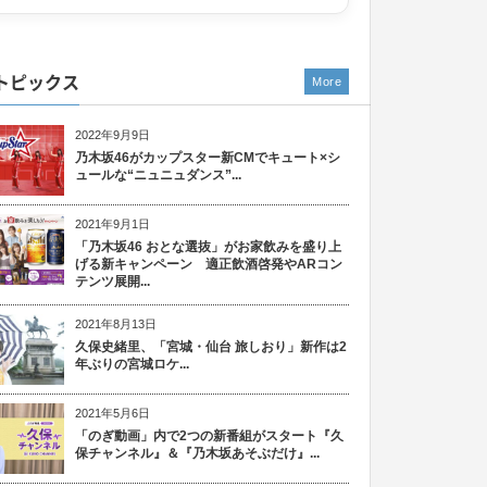
トピックス
More
2022年9月9日
乃木坂46がカップスター新CMでキュート×シ
ュールな“ニュニュダンス”...
2021年9月1日
「乃木坂46 おとな選抜」がお家飲みを盛り上
げる新キャンペーン 適正飲酒啓発やARコン
テンツ展開...
2021年8月13日
久保史緒里、「宮城・仙台 旅しおり」新作は2
年ぶりの宮城ロケ...
2021年5月6日
「のぎ動画」内で2つの新番組がスタート『久
保チャンネル』＆『乃木坂あそぶだけ』...