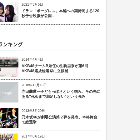
2021年3月5日
ドラマ「ボーダレス」本編への期待高まる120
秒予告映像が公開...
ランキング
2014年4月4日
AKB48チームB兼任の生駒里奈が第6回
AKB48選抜総選挙に立候補
2018年12月10日
寺田蘭世ー子どもっぽさという弱み、その先に
ある”死ぬまで満足しない”という強み
2013年3月20日
乃木坂46が劇場公演第２弾を発表、本格舞台
で総選挙
2017年8月19日