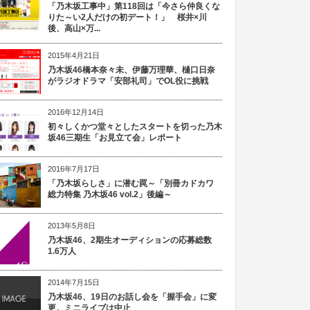
「乃木坂工事中」第118回は「今さら仲良くな
りた～い2人だけの初デート！」 桜井×川
後、高山×万...
2015年4月21日
乃木坂46橋本奈々未、伊藤万理華、樋口日奈
がラジオドラマ「安部礼司」でOL役に挑戦
2016年12月14日
初々しくかつ堂々としたスタートを切った乃木
坂46三期生「お見立て会」レポート
2016年7月17日
「乃木坂らしさ」に潜む罠～「別冊カドカワ
総力特集 乃木坂46 vol.2」後編～
2013年5月8日
乃木坂46、2期生オーディションの応募総数
1.6万人
2014年7月15日
乃木坂46、19日のお話し会を「握手会」に変
更。ミニライブは中止