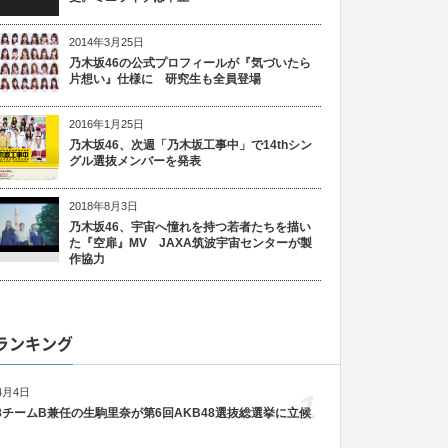
2014年3月25日
乃木坂46の公式プロフィールが『気づいたら
片想い』仕様に 研究生も全員登場
2016年1月25日
乃木坂46、次週「乃木坂工事中」で14thシン
グル選抜メンバーを発表
2018年8月3日
乃木坂46、宇宙へ憧れを持つ若者たちを描い
た『空扉』MV JAXA筑波宇宙センターが製
作協力
ランキング
4月4日
1
48チームB兼任の生駒里奈が第6回AKB48選抜総選挙に立候