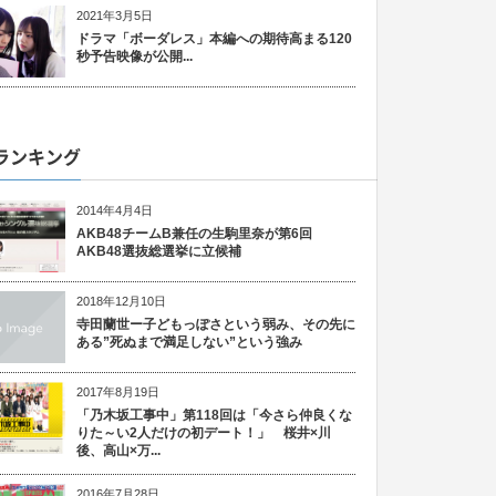
2021年3月5日
ドラマ「ボーダレス」本編への期待高まる120
秒予告映像が公開...
ランキング
2014年4月4日
AKB48チームB兼任の生駒里奈が第6回
AKB48選抜総選挙に立候補
2018年12月10日
寺田蘭世ー子どもっぽさという弱み、その先に
ある”死ぬまで満足しない”という強み
2017年8月19日
「乃木坂工事中」第118回は「今さら仲良くな
りた～い2人だけの初デート！」 桜井×川
後、高山×万...
2016年7月28日