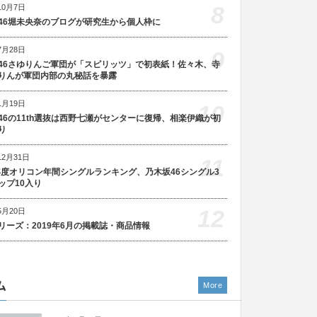
8
10月7日
46堀未央奈のブログが研究生から個人枠に
7月28日
9
46さゆりんご軍団が「スピリッツ」で初表紙！佐々木、寺
りんが軍団内部の丸秘話を暴露
1月19日
10
46の11th選抜は西野七瀬がセンターに復帰、相楽伊織が初
り
12月31日
11
5年度オリコン年間シングルランキング、乃木坂46シングル3
ップ10入り
12
5月20日
リーズ：2019年6月の掲載誌・商品情報
ム
More