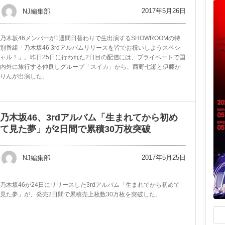
2017年5月26日
NJ編集部
乃木坂46メンバーが1週間日替わりで生出演するSHOWROOMの特
別番組「乃木坂46 3rdアルバムリリースを皆でお祝いしようスペシ
ャル！」。昨日25日に行われた2日目の配信には、プライベートで国
内外に旅行する仲良しグループ「スイカ」から、西野七瀬と伊藤か
りんが出演した。
乃木坂46、3rdアルバム「生まれてから初め
て見た夢」が2日間で累積30万枚突破
2017年5月25日
NJ編集部
乃木坂46が24日にリリースした3rdアルバム「生まれてから初めて
見た夢」が、発売2日間で累積売上枚数30万枚を突破した。