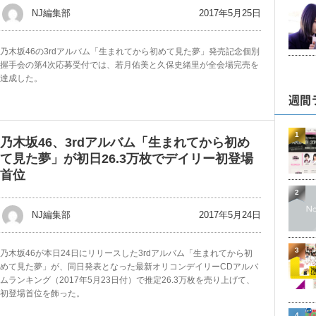
2017年5月25日
NJ編集部
乃木坂46の3rdアルバム「生まれてから初めて見た夢」発売記念個別
握手会の第4次応募受付では、若月佑美と久保史緒里が全会場完売を
達成した。
週間
1
乃木坂46、3rdアルバム「生まれてから初め
て見た夢」が初日26.3万枚でデイリー初登場
首位
2
2017年5月24日
NJ編集部
3
乃木坂46が本日24日にリリースした3rdアルバム「生まれてから初
めて見た夢」が、同日発表となった最新オリコンデイリーCDアルバ
ムランキング（2017年5月23日付）で推定26.3万枚を売り上げて、
初登場首位を飾った。
4