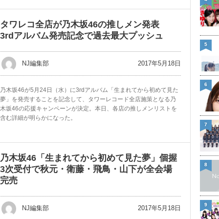
タワレコ全店が乃木坂46の推しメン発表
3rdアルバム発売記念で過去最大プッシュ
5
2017年5月18日
NJ編集部
6
乃木坂46が5月24日（水）に3rdアルバム「生まれてから初めて見た
夢」を発売することを記念して、タワーレコード全店施策となる乃
木坂46の応援キャンペーンが決定。本日、各店の推しメンリストを
含む詳細が明らかになった。
7
乃木坂46「生まれてから初めて見た夢」個握
8
3次受付で秋元・衛藤・飛鳥・山下が全会場
完売
9
2017年5月18日
NJ編集部