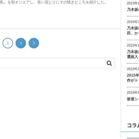
私』を初オンエアし、笑い混じりにその聴きどころを紹介した。
2013年
乃木坂
2016年
乃木坂
田、か
2
3
2015年
乃木坂
選抜入
2015年
201
作がト
2019年
坂道シ
コラ