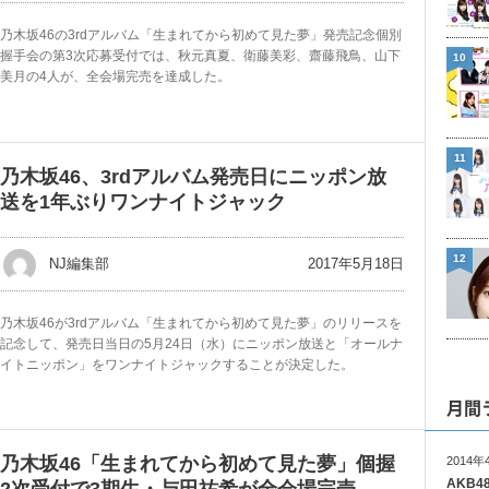
乃木坂46の3rdアルバム「生まれてから初めて見た夢」発売記念個別
握手会の第3次応募受付では、秋元真夏、衛藤美彩、齋藤飛鳥、山下
10
美月の4人が、全会場完売を達成した。
11
乃木坂46、3rdアルバム発売日にニッポン放
送を1年ぶりワンナイトジャック
12
2017年5月18日
NJ編集部
乃木坂46が3rdアルバム「生まれてから初めて見た夢」のリリースを
記念して、発売日当日の5月24日（水）にニッポン放送と「オールナ
イトニッポン」をワンナイトジャックすることが決定した。
月間
乃木坂46「生まれてから初めて見た夢」個握
2014年
AKB
2次受付で3期生・与田祐希が全会場完売