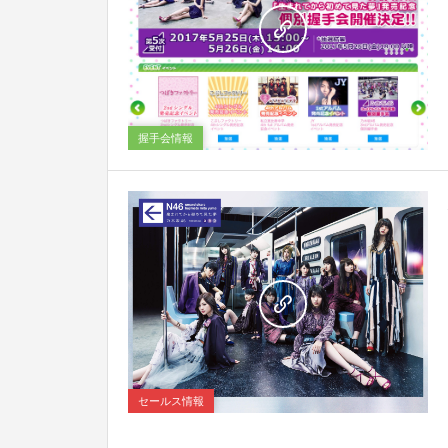
0
握手会情報
0
セールス情報