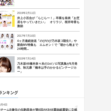
2019年2月11日
井上小百合が「らじらー！」卒業を発表「お芝
居をやっていきたい」 オリラジ、桜井玲香も
激励
2017年7月10日
4ヶ月連続放送「のびのび乃木坂 3期生!!」や
新曲MV特集も エムオン！で「朝から晩まで
24時間...
2015年7月14日
乃木坂46橋本奈々未の1stソロ写真集が8月発
売、秋元康「橋本は手のかかるビンテージカ
ー」
ランキング
4月4日
1
48チームB兼任の生駒里奈が第6回AKB48選抜総選挙に立候