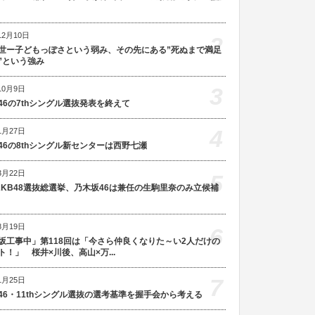
12月10日
2
世ー子どもっぽさという弱み、その先にある”死ぬまで満足
”という強み
3
10月9日
46の7thシングル選抜発表を終えて
4
1月27日
46の8thシングル新センターは西野七瀬
3月22日
5
AKB48選抜総選挙、乃木坂46は兼任の生駒里奈のみ立候補
8月19日
6
坂工事中」第118回は「今さら仲良くなりた～い2人だけの
ト！」 桜井×川後、高山×万...
7
1月25日
46・11thシングル選抜の選考基準を握手会から考える