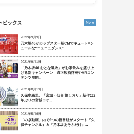
トピックス
More
2022年9月9日
乃木坂46がカップスター新CMでキュート×シ
ュールな“ニュニュダンス”...
2021年9月1日
「乃木坂46 おとな選抜」がお家飲みを盛り上
げる新キャンペーン 適正飲酒啓発やARコン
テンツ展開...
2021年8月13日
久保史緒里、「宮城・仙台 旅しおり」新作は2
年ぶりの宮城ロケ...
2021年5月6日
「のぎ動画」内で2つの新番組がスタート『久
保チャンネル』＆『乃木坂あそぶだけ』...