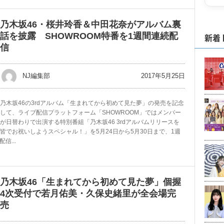
乃木坂46・桜井玲香＆中田花奈がアルバム裏
話を披露 SHOWROOM特番を1週間連続配
新着
信
2017年5月25日
NJ編集部
乃木坂46の3rdアルバム「生まれてから初めて見た夢」の発売を記念
して、ライブ配信プラットフォーム「SHOWROOM」ではメンバー
が日替わりで出演する特別番組「乃木坂46 3rdアルバムリリースを
皆でお祝いしようスペシャル！」を5月24日から5月30日まで、1週
...
乃木坂46「生まれてから初めて見た夢」個握
4次受付で若月佑美・久保史緒里が全会場完
売