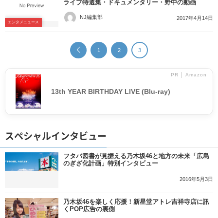
ライブ特選集・ドキュメンタリー・野中の動画
NJ編集部
2017年4月14日
エンタメニュース
1
2
3
PR │ Amazon
13th YEAR BIRTHDAY LIVE (Blu-ray)
スペシャルインタビュー
フタバ図書が見据える乃木坂46と地方の未来「広島
のぎざ化計画」特別インタビュー
2016年5月3日
乃木坂46を楽しく応援！新星堂アトレ吉祥寺店に訊
くPOP広告の裏側