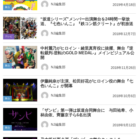
NJ編集部
2019年4月18日
舞台
“坂道シリーズ”メンバー出演舞台を24時間一挙放
送、『七色いんこ』『鉄コン筋クリート』が初放送
NJ編集部
2018年12月7日
テレビ
中村麗乃がヒロイン・綾里真宵役に抜擢、舞台『逆
転裁判-逆転のGOLD MEDAL-』メインビジュアル公
開
舞台
NJ編集部
2018年11月26日
伊藤純奈が主演、松田好花がヒロイン役の舞台『七
色いんこ』が開幕
NJ編集部
2018年10月6日
舞台
「ザンビ」第一弾は坂道合同舞台に 与田祐希、小
林由依、齊藤京子ら6名出演
NJ編集部
2018年9月12日
舞台