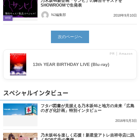
乃木坂46新企画「ザンビ」の舞台キャストを
SHOWROOMで生発表
NJ編集部
2018年9月10日
WEB
次のページへ
PR │ Amazon
13th YEAR BIRTHDAY LIVE (Blu-ray)
スペシャルインタビュー
フタバ図書が見据える乃木坂46と地方の未来「広島
のぎざ化計画」特別インタビュー
2016年5月3日
乃木坂46を楽しく応援！新星堂アトレ吉祥寺店に訊
くPOP広告の裏側