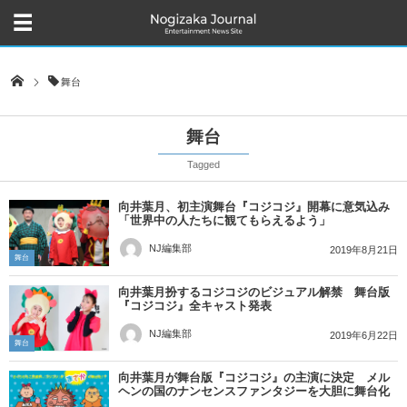
舞台
舞台
Tagged
向井葉月、初主演舞台『コジコジ』開幕に意気込み
「世界中の人たちに観てもらえるよう」
NJ編集部
2019年8月21日
舞台
向井葉月扮するコジコジのビジュアル解禁 舞台版
『コジコジ』全キャスト発表
NJ編集部
2019年6月22日
舞台
向井葉月が舞台版『コジコジ』の主演に決定 メル
ヘンの国のナンセンスファンタジーを大胆に舞台化