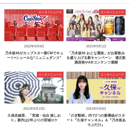
エンタメニュース
エンタメニュース
2022年9月9日
2021年9月1日
乃木坂46がカップスター新CMでキュ
「乃木坂46 おとな選抜」がお家飲み
ート×シュールな“ニュニュダンス”
を盛り上げる新キャンペーン 適正飲
酒啓発やARコンテンツ展開
エンタメニュース
エンタメニュース
2021年8月13日
2021年5月6日
久保史緒里、「宮城・仙台 旅しお
「のぎ動画」内で2つの新番組がスタ
り」新作は2年ぶりの宮城ロケ
ート『久保チャンネル』＆『乃木坂あ
そぶだけ』