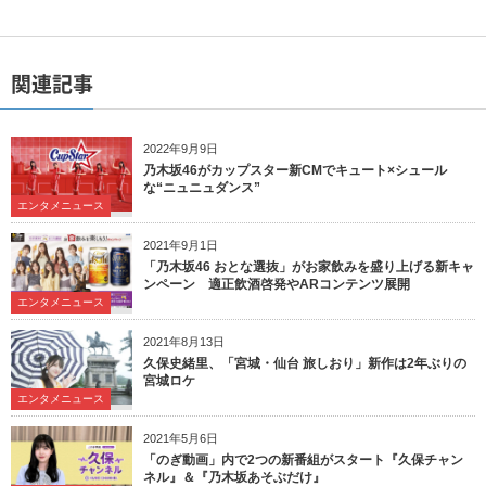
関連記事
2022年9月9日
乃木坂46がカップスター新CMでキュート×シュール
な“ニュニュダンス”
エンタメニュース
2021年9月1日
「乃木坂46 おとな選抜」がお家飲みを盛り上げる新キャ
ンペーン 適正飲酒啓発やARコンテンツ展開
エンタメニュース
2021年8月13日
久保史緒里、「宮城・仙台 旅しおり」新作は2年ぶりの
宮城ロケ
エンタメニュース
2021年5月6日
「のぎ動画」内で2つの新番組がスタート『久保チャン
ネル』＆『乃木坂あそぶだけ』