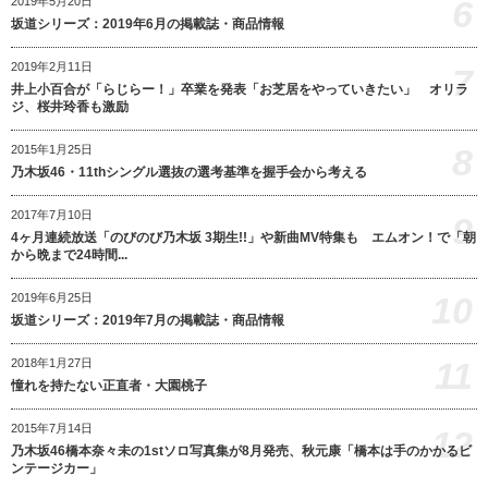
6
2019年5月20日
坂道シリーズ：2019年6月の掲載誌・商品情報
2019年2月11日
7
井上小百合が「らじらー！」卒業を発表「お芝居をやっていきたい」 オリラ
ジ、桜井玲香も激励
8
2015年1月25日
乃木坂46・11thシングル選抜の選考基準を握手会から考える
2017年7月10日
9
4ヶ月連続放送「のびのび乃木坂 3期生!!」や新曲MV特集も エムオン！で「朝
から晩まで24時間...
10
2019年6月25日
坂道シリーズ：2019年7月の掲載誌・商品情報
11
2018年1月27日
憧れを持たない正直者・大園桃子
2015年7月14日
12
乃木坂46橋本奈々未の1stソロ写真集が8月発売、秋元康「橋本は手のかかるビ
ンテージカー」