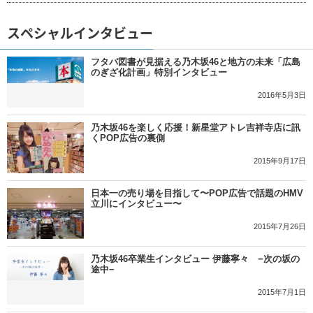
スペシャルインタビュー
フタバ図書が見据える乃木坂46と地方の未来「広島
のぎざ化計画」特別インタビュー
2016年5月3日
乃木坂46を楽しく応援！新星堂アトレ吉祥寺店に訊
くPOP広告の裏側
2015年9月17日
日本一の売り場を目指して〜POP広告で話題のHMV
立川にインタビュー〜
2015年7月26日
乃木坂46卒業生インタビュー 伊藤寧々 −次の坂の
途中−
2015年7月1日