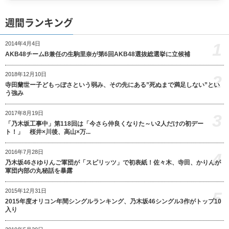
週間ランキング
1
2014年4月4日
AKB48チームB兼任の生駒里奈が第6回AKB48選抜総選挙に立候補
2018年12月10日
2
寺田蘭世ー子どもっぽさという弱み、その先にある”死ぬまで満足しない”とい
う強み
2017年8月19日
3
「乃木坂工事中」第118回は「今さら仲良くなりた～い2人だけの初デー
ト！」 桜井×川後、高山×万...
2016年7月28日
4
乃木坂46さゆりんご軍団が「スピリッツ」で初表紙！佐々木、寺田、かりんが
軍団内部の丸秘話を暴露
2015年12月31日
5
2015年度オリコン年間シングルランキング、乃木坂46シングル3作がトップ10
入り