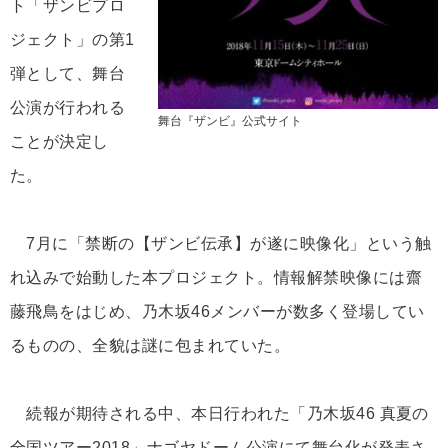
ト「ザンビプロ
ジェクト」の第1
弾として、舞台
公演が行われる
舞台『ザンビ』公式サイト
ことが決定し
た。
7月に「禁断の【ザンビ伝承】が遂に映像化」という触
れ込みで始動した本プロジェクト。情報解禁映像には齋
藤飛鳥をはじめ、乃木坂46メンバーが数多く登場してい
るものの、全貌は謎に包まれていた。
続報が期待される中、本日行われた「乃木坂46 真夏の
全国ツアー2018」ナゴヤドーム公演にて舞台化が発表さ