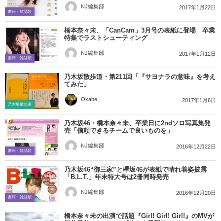
NJ編集部
2017年1月22日
書籍・雑誌類
橋本奈々未、「CanCam」3月号の表紙に登場 卒業
特集でラストシューティング
NJ編集部
2017年1月12日
書籍・雑誌類
乃木坂散歩道・第211回「『サヨナラの意味』を考え
てみた」
Okabe
2017年1月6日
乃木坂散歩道
乃木坂46・橋本奈々未、卒業日に2ndソロ写真集発
売「信頼できるチームで良いものを」
NJ編集部
2016年12月22日
書籍・雑誌類
乃木坂46“御三家”と欅坂46が表紙で晴れ着姿披露
「B.L.T.」年末特大号は2冊同時発売
NJ編集部
2016年12月20日
書籍・雑誌類
橋本奈々未の出演で話題『Girl! Girl! Girl!』のMVが