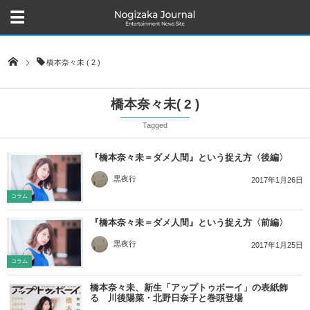
橋本奈々未 ( 2 )
橋本奈々未( 2 )
Tagged
『橋本奈々未＝ダメ人間』という捉え方〈後編〉
黒夜行
2017年1月26日
コラム
『橋本奈々未＝ダメ人間』という捉え方〈前編〉
黒夜行
2017年1月25日
コラム
橋本奈々未、新生「アップトゥボーイ」の表紙飾
る 川後陽菜・北野日奈子と巻頭登場