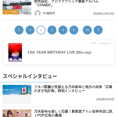
初作品化、フジファブリック最新アルバム
「STAND!!」
リリース情報
NJ編集部
2016年12月14日
...
1
2
3
4
5
29
PR │ Amazon
13th YEAR BIRTHDAY LIVE (Blu-ray)
スペシャルインタビュー
フタバ図書が見据える乃木坂46と地方の未来「広島
のぎざ化計画」特別インタビュー
2016年5月3日
乃木坂46を楽しく応援！新星堂アトレ吉祥寺店に訊
くPOP広告の裏側