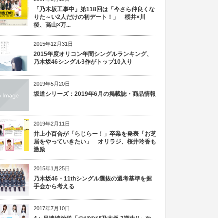
「乃木坂工事中」第118回は「今さら仲良くな
りた～い2人だけの初デート！」 桜井×川
後、高山×万...
2015年12月31日
2015年度オリコン年間シングルランキング、
乃木坂46シングル3作がトップ10入り
2019年5月20日
坂道シリーズ：2019年6月の掲載誌・商品情報
2019年2月11日
井上小百合が「らじらー！」卒業を発表「お芝
居をやっていきたい」 オリラジ、桜井玲香も
激励
2015年1月25日
乃木坂46・11thシングル選抜の選考基準を握
手会から考える
2017年7月10日