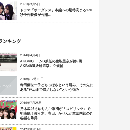
2021年3月5日
ドラマ「ボーダレス」本編への期待高まる120
秒予告映像が公開...
ランキング
2014年4月4日
AKB48チームB兼任の生駒里奈が第6回
AKB48選抜総選挙に立候補
2018年12月10日
寺田蘭世ー子どもっぽさという弱み、その先に
ある”死ぬまで満足しない”という強み
2016年7月28日
乃木坂46さゆりんご軍団が「スピリッツ」で
初表紙！佐々木、寺田、かりんが軍団内部の丸
秘話を暴露
2017年8月19日