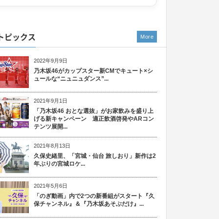
トピックス
More
2022年9月9日
乃木坂46がカップスター新CMでキュート×シ
ュールな“ニュニュダンス”...
2021年9月1日
「乃木坂46 おとな選抜」がお家飲みを盛り上
げる新キャンペーン 適正飲酒啓発やARコン
テンツ展開...
2021年8月13日
久保史緒里、「宮城・仙台 旅しおり」新作は2
年ぶりの宮城ロケ...
2021年5月6日
「のぎ動画」内で2つの新番組がスタート『久
保チャンネル』＆『乃木坂あそぶだけ』...