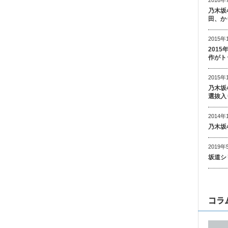
乃木坂
田、か
2015年
201
作がト
2015年
乃木坂
選抜入
2014年
乃木坂
2019年
坂道シ
コラ