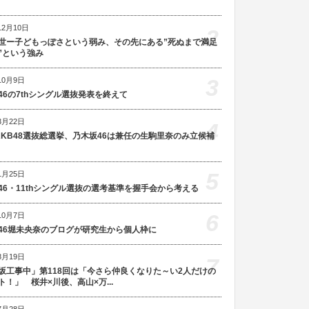
12月10日
2
世ー子どもっぽさという弱み、その先にある”死ぬまで満足
”という強み
3
10月9日
46の7thシングル選抜発表を終えて
3月22日
4
AKB48選抜総選挙、乃木坂46は兼任の生駒里奈のみ立候補
5
1月25日
46・11thシングル選抜の選考基準を握手会から考える
6
10月7日
46堀未央奈のブログが研究生から個人枠に
8月19日
7
坂工事中」第118回は「今さら仲良くなりた～い2人だけの
ト！」 桜井×川後、高山×万...
7月28日