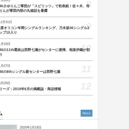
8
46さゆりんご軍団が「スピリッツ」で初表紙！佐々木、寺
りんが軍団内部の丸秘話を暴露
12月31日
9
5年度オリコン年間シングルランキング、乃木坂46シングル3
ップ10入り
1月19日
10
46の11th選抜は西野七瀬がセンターに復帰、相楽伊織が初
り
11
1月27日
46の8thシングル新センターは西野七瀬
12
5月20日
リーズ：2019年6月の掲載誌・商品情報
ム
More
2020年1月19日