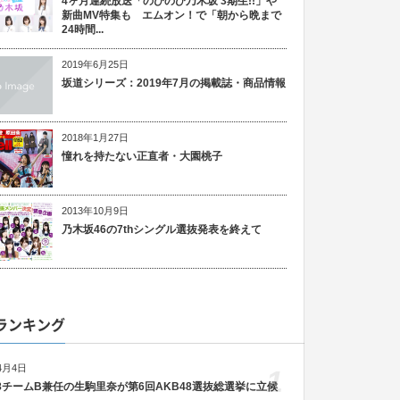
4ヶ月連続放送「のびのび乃木坂 3期生!!」や
新曲MV特集も エムオン！で「朝から晩まで
24時間...
2019年6月25日
坂道シリーズ：2019年7月の掲載誌・商品情報
2018年1月27日
憧れを持たない正直者・大園桃子
2013年10月9日
乃木坂46の7thシングル選抜発表を終えて
ランキング
4月4日
1
48チームB兼任の生駒里奈が第6回AKB48選抜総選挙に立候