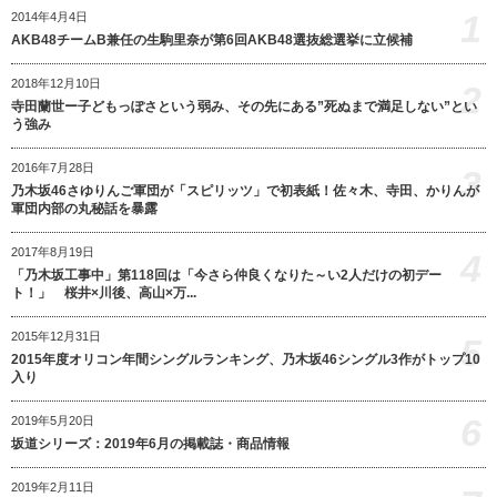
1
2014年4月4日
AKB48チームB兼任の生駒里奈が第6回AKB48選抜総選挙に立候補
2018年12月10日
2
寺田蘭世ー子どもっぽさという弱み、その先にある”死ぬまで満足しない”とい
う強み
2016年7月28日
3
乃木坂46さゆりんご軍団が「スピリッツ」で初表紙！佐々木、寺田、かりんが
軍団内部の丸秘話を暴露
2017年8月19日
4
「乃木坂工事中」第118回は「今さら仲良くなりた～い2人だけの初デー
ト！」 桜井×川後、高山×万...
2015年12月31日
5
2015年度オリコン年間シングルランキング、乃木坂46シングル3作がトップ10
入り
6
2019年5月20日
坂道シリーズ：2019年6月の掲載誌・商品情報
2019年2月11日