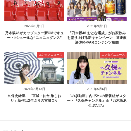
2022年9月9日
2021年9月1日
乃木坂46がカップスター新CMでキュ
「乃木坂46 おとな選抜」がお家飲み
ート×シュールな“ニュニュダンス”
を盛り上げる新キャンペーン 適正飲
酒啓発やARコンテンツ展開
エンタメニュース
エンタメニュース
2021年8月13日
2021年5月6日
久保史緒里、「宮城・仙台 旅しお
「のぎ動画」内で2つの新番組がスタ
り」新作は2年ぶりの宮城ロケ
ート『久保チャンネル』＆『乃木坂あ
そぶだけ』