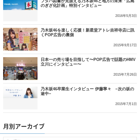
フタバ図書が見据える乃木坂46と地方の未来「広島
のぎざ化計画」特別インタビュー
2016年5月3日
乃木坂46を楽しく応援！新星堂アトレ吉祥寺店に訊
くPOP広告の裏側
2015年9月17日
日本一の売り場を目指して〜POP広告で話題のHMV
立川にインタビュー〜
2015年7月26日
乃木坂46卒業生インタビュー 伊藤寧々 −次の坂の
途中−
2015年7月1日
月別アーカイブ