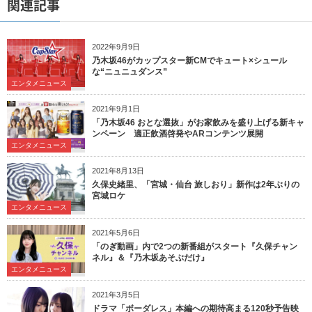
関連記事
2022年9月9日
乃木坂46がカップスター新CMでキュート×シュール
な“ニュニュダンス”
エンタメニュース
2021年9月1日
「乃木坂46 おとな選抜」がお家飲みを盛り上げる新キャ
ンペーン 適正飲酒啓発やARコンテンツ展開
エンタメニュース
2021年8月13日
久保史緒里、「宮城・仙台 旅しおり」新作は2年ぶりの
宮城ロケ
エンタメニュース
2021年5月6日
「のぎ動画」内で2つの新番組がスタート『久保チャン
ネル』＆『乃木坂あそぶだけ』
エンタメニュース
2021年3月5日
ドラマ「ボーダレス」本編への期待高まる120秒予告映