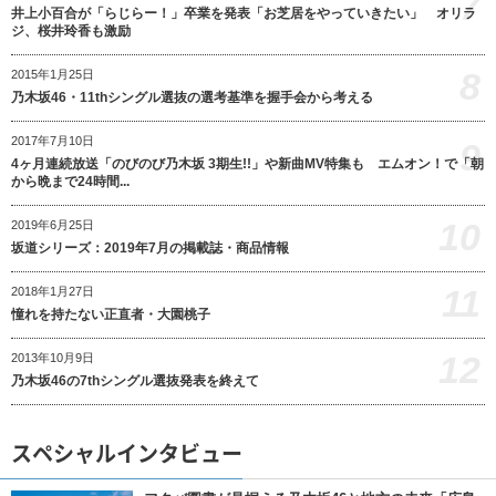
7
井上小百合が「らじらー！」卒業を発表「お芝居をやっていきたい」 オリラ
ジ、桜井玲香も激励
8
2015年1月25日
乃木坂46・11thシングル選抜の選考基準を握手会から考える
2017年7月10日
9
4ヶ月連続放送「のびのび乃木坂 3期生!!」や新曲MV特集も エムオン！で「朝
から晩まで24時間...
10
2019年6月25日
坂道シリーズ：2019年7月の掲載誌・商品情報
11
2018年1月27日
憧れを持たない正直者・大園桃子
12
2013年10月9日
乃木坂46の7thシングル選抜発表を終えて
スペシャルインタビュー