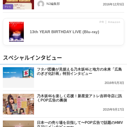
NJ編集部
2016年12月5日
テレビ
PR │ Amazon
13th YEAR BIRTHDAY LIVE (Blu-ray)
スペシャルインタビュー
フタバ図書が見据える乃木坂46と地方の未来「広島
のぎざ化計画」特別インタビュー
2016年5月3日
乃木坂46を楽しく応援！新星堂アトレ吉祥寺店に訊
くPOP広告の裏側
2015年9月17日
日本一の売り場を目指して〜POP広告で話題のHMV
立川にインタビュー〜