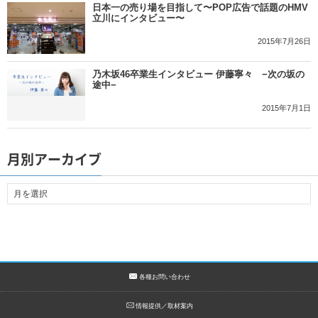
日本一の売り場を目指して〜POP広告で話題のHMV
立川にインタビュー〜
2015年7月26日
乃木坂46卒業生インタビュー 伊藤寧々 −次の坂の
途中−
2015年7月1日
月別アーカイブ
各種お問い合わせ
情報提供／取材案内