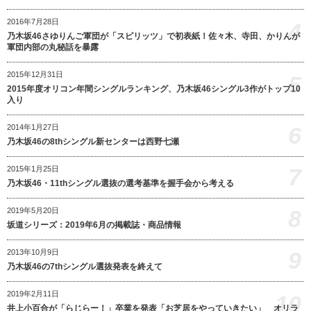
2016年7月28日
4
乃木坂46さゆりんご軍団が「スピリッツ」で初表紙！佐々木、寺田、かりんが
軍団内部の丸秘話を暴露
2015年12月31日
5
2015年度オリコン年間シングルランキング、乃木坂46シングル3作がトップ10
入り
6
2014年1月27日
乃木坂46の8thシングル新センターは西野七瀬
7
2015年1月25日
乃木坂46・11thシングル選抜の選考基準を握手会から考える
8
2019年5月20日
坂道シリーズ：2019年6月の掲載誌・商品情報
9
2013年10月9日
乃木坂46の7thシングル選抜発表を終えて
2019年2月11日
10
井上小百合が「らじらー！」卒業を発表「お芝居をやっていきたい」 オリラ