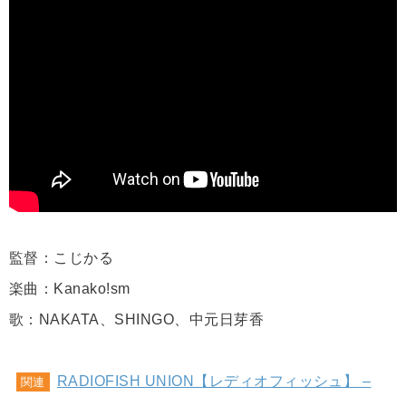
監督：こじかる
楽曲：Kanako!sm
歌：NAKATA、SHINGO、中元日芽香
RADIOFISH UNION【レディオフィッシュ】 –
関連