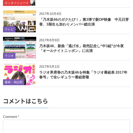
エンタメニュース
2017年10月4日
「乃木坂46のガクたび！」第3弾で新OP映像 中元日芽
香、3期生も加わりメンバー総出演
テレビ
2017年8月9日
乃木坂46、新曲「逃げ水」発売記念し“中3組”が今夜
「オールナイトニッポン」に出演
ラジオ
2017年5月1日
ラジオ界席巻の乃木坂46を特集「ラジオ番組表 2017年
春号」で全レギュラー番組密着
書籍・雑誌類
コメントはこちら
Comment
*