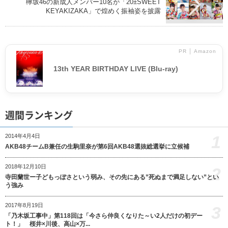
欅坂46の新成人メンバー10名が「20±SWEET
KEYAKIZAKA」で煌めく振袖姿を披露
PR │ Amazon
13th YEAR BIRTHDAY LIVE (Blu-ray)
週間ランキング
1
2014年4月4日
AKB48チームB兼任の生駒里奈が第6回AKB48選抜総選挙に立候補
2018年12月10日
2
寺田蘭世ー子どもっぽさという弱み、その先にある”死ぬまで満足しない”とい
う強み
2017年8月19日
3
「乃木坂工事中」第118回は「今さら仲良くなりた～い2人だけの初デー
ト！」 桜井×川後、高山×万...