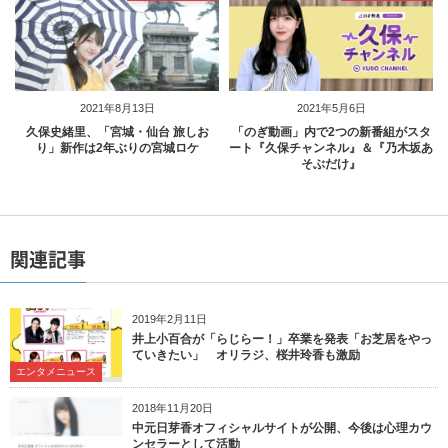
2021年8月13日
2021年5月6日
久保史緒里、「宮城・仙台 旅しお
「のぎ動画」内で2つの新番組がスタ
り」新作は2年ぶりの宮城ロケ
ート『久保チャンネル』＆『乃木坂あ
そぶだけ』
関連記事
2019年2月11日
井上小百合が「らじらー！」卒業を発表「お芝居をやっ
ていきたい」 オリラジ、桜井玲香も激励
エンタメニュース
2018年11月20日
中元日芽香オフィシャルサイトが公開、今後は心理カウ
ンセラーとして活動