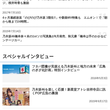
ジ、桜井玲香も激励
2017年7月10日
11
4ヶ月連続放送「のびのび乃木坂 3期生!!」や新曲MV特集も エムオン！で「朝
から晩まで24時間...
2015年7月14日
12
乃木坂46橋本奈々未の1stソロ写真集が8月発売、秋元康「橋本は手のかかるビ
ンテージカー」
スペシャルインタビュー
フタバ図書が見据える乃木坂46と地方の未来「広島
のぎざ化計画」特別インタビュー
2016年5月3日
乃木坂46を楽しく応援！新星堂アトレ吉祥寺店に訊
くPOP広告の裏側
2015年9月17日