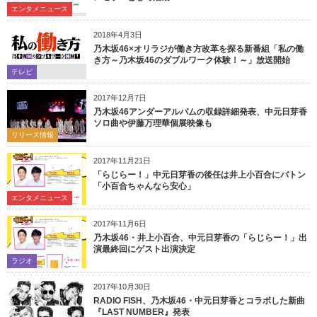
エンタメニュース
2018年4月3日
乃木坂46×オリラジが働き方改革を探る新番組「私の働
き方～乃木坂46のダブルワーク体験！～」放送開始
テレビ
2017年12月7日
乃木坂46アンダーアルバムの収録詳細発表、中元日芽香
ソロ曲や伊藤万理華個展映像も
リリース情報
2017年11月21日
「らじらー！」中元日芽香の後任は井上小百合にバトン
「小百合ちゃんなら安心」
エンタメニュース
2017年11月6日
乃木坂46・井上小百合、中元日芽香の「らじらー！」出
演最終回にゲスト出演決定
ラジオ
2017年10月30日
RADIO FISH、乃木坂46・中元日芽香とコラボした新曲
『LAST NUMBER』発表