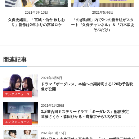
2021年8月13日
2021年5月6日
久保史緒里、「宮城・仙台 旅しお
「のぎ動画」内で2つの新番組がスタ
り」新作は2年ぶりの宮城ロケ
ート『久保チャンネル』＆『乃木坂あ
そぶだけ』
関連記事
2021年3月5日
ドラマ「ボーダレス」本編への期待高まる120秒予告映
像が公開
エンタメニュース
2021年1月29日
3坂道合同ミステリードラマ「ボーダレス」配信決定
遠藤さくら・森田ひかる・齊藤京子ら7名が共演
エンタメニュース
2020年10月15日