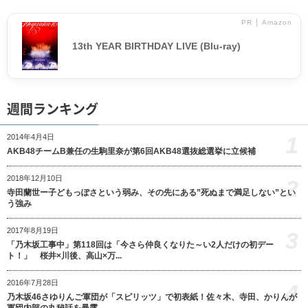
PR │ Amazon
13th YEAR BIRTHDAY LIVE (Blu-ray)
週間ランキング
1
2014年4月4日
AKB48チームB兼任の生駒里奈が第6回AKB48選抜総選挙に立候補
2018年12月10日
2
寺田蘭世ー子どもっぽさという弱み、その先にある”死ぬまで満足しない”とい
う強み
2017年8月19日
3
「乃木坂工事中」第118回は「今さら仲良くなりた～い2人だけの初デー
ト！」 桜井×川後、高山×万...
2016年7月28日
4
乃木坂46さゆりんご軍団が「スピリッツ」で初表紙！佐々木、寺田、かりんが