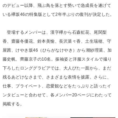
のデビュー以降、飛ぶ鳥を落とす勢いで急成長を遂げて
いる欅坂46の特集版として2年半ぶりの復刊が決定した。
登場するメンバーは、漢字欅から石森虹花、尾関梨
香、齋藤冬優花、鈴本美愉、長沢菜々香、土生瑞穂、守
屋茜、けやき坂46（ひらがなけやき）から潮紗理菜、加
藤史帆、齊藤京子の10名。振袖姿と洋服スタイルで撮り
下ろしたロンググラビアでは、大人びた一面から、まだ
残るあどけなさまで、さまざまな表情を披露。さらに、
仕事、プライベート、恋愛観などをたっぷりと語ったイ
ンタビューと合わせて、各メンバー20ページにわたって
掲載する。