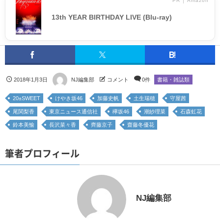
PR │ Amazon
13th YEAR BIRTHDAY LIVE (Blu-ray)
2018年1月3日
NJ編集部
コメント
0件
書籍・雑誌類
20±SWEET
けやき坂46
加藤史帆
土生瑞穂
守屋茜
尾関梨香
東京ニュース通信社
欅坂46
潮紗理菜
石森虹花
鈴本美愉
長沢菜々香
齊藤京子
齋藤冬優花
筆者プロフィール
NJ編集部