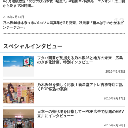
4ヶ月連続放送「のびのび乃木坂 3期生!!」や新曲MV特集も エムオン！で「朝
から晩まで24時間...
2015年7月14日
12
乃木坂46橋本奈々未の1stソロ写真集が8月発売、秋元康「橋本は手のかかるビ
ンテージカー」
スペシャルインタビュー
フタバ図書が見据える乃木坂46と地方の未来「広島
のぎざ化計画」特別インタビュー
2016年5月3日
乃木坂46を楽しく応援！新星堂アトレ吉祥寺店に訊
くPOP広告の裏側
2015年9月17日
日本一の売り場を目指して〜POP広告で話題のHMV
立川にインタビュー〜
2015年7月26日