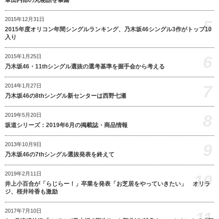
軍団内部の丸秘話を暴露
2015年12月31日
5
2015年度オリコン年間シングルランキング、乃木坂46シングル3作がトップ10
入り
6
2015年1月25日
乃木坂46・11thシングル選抜の選考基準を握手会から考える
7
2014年1月27日
乃木坂46の8thシングル新センターは西野七瀬
8
2019年5月20日
坂道シリーズ：2019年6月の掲載誌・商品情報
9
2013年10月9日
乃木坂46の7thシングル選抜発表を終えて
2019年2月11日
10
井上小百合が「らじらー！」卒業を発表「お芝居をやっていきたい」 オリラ
ジ、桜井玲香も激励
2017年7月10日
11