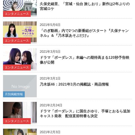
久保史緒里、「宮城・仙台 旅しおり」新作は2年ぶりの
宮城ロケ
エンタメニュース
2021年5月6日
「のぎ動画」内で2つの新番組がスタート『久保チャン
ネル』＆『乃木坂あそぶだけ』
エンタメニュース
2021年3月5日
ドラマ「ボーダレス」本編への期待高まる120秒予告映
像が公開
エンタメニュース
2021年3月1日
乃木坂46：2021年3月の掲載誌・商品情報
月別掲載情報
2021年2月24日
ドラマ「ボーダレス」に国生さゆり、手塚とおるら追加
キャスト発表 配信直前特番も決定
エンタメニュース
2021年2月3日