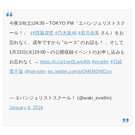
今夜1/6(土)24:30～TOKYO FM「エバンジェリストスク
ール！」（
#西脇資哲
#乃木坂46
#若月佑美
さん）をお
忘れなく、戌年ですから "ルース" のお話も！ 、そして
1月23日(火)19:00～の公開収録イベントのお申し込みも
お忘れなく →
https://t.co/1xe0LwmiNh
#evatfm
#日経
電子版
@tokyofm
pic.twitter.com/pQhRMDMDzn
— エバンジェリストスクール！ (@waki_evatfm)
January 6, 2018