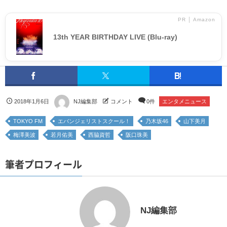
PR │ Amazon
13th YEAR BIRTHDAY LIVE (Blu-ray)
2018年1月6日
NJ編集部
コメント
0件
エンタメニュース
TOKYO FM
エバンジェリストスクール！
乃木坂46
山下美月
梅澤美波
若月佑美
西脇資哲
阪口珠美
筆者プロフィール
NJ編集部