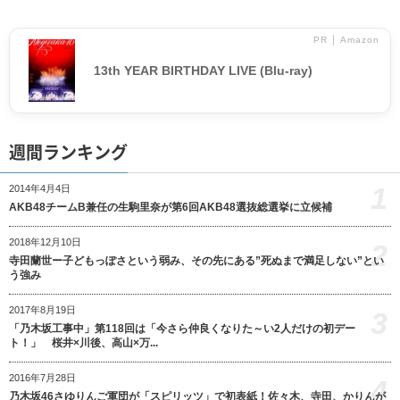
PR │ Amazon
13th YEAR BIRTHDAY LIVE (Blu-ray)
週間ランキング
1
2014年4月4日
AKB48チームB兼任の生駒里奈が第6回AKB48選抜総選挙に立候補
2018年12月10日
2
寺田蘭世ー子どもっぽさという弱み、その先にある”死ぬまで満足しない”とい
う強み
2017年8月19日
3
「乃木坂工事中」第118回は「今さら仲良くなりた～い2人だけの初デー
ト！」 桜井×川後、高山×万...
2016年7月28日
4
乃木坂46さゆりんご軍団が「スピリッツ」で初表紙！佐々木、寺田、かりんが