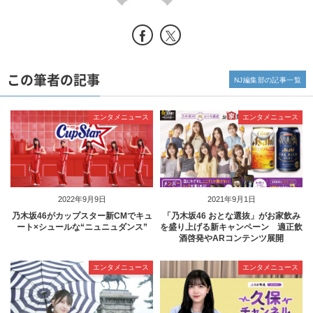
この筆者の記事
NJ編集部の記事一覧
エンタメニュース
エンタメニュース
2022年9月9日
2021年9月1日
乃木坂46がカップスター新CMでキュ
「乃木坂46 おとな選抜」がお家飲み
ート×シュールな“ニュニュダンス”
を盛り上げる新キャンペーン 適正飲
酒啓発やARコンテンツ展開
エンタメニュース
エンタメニュース