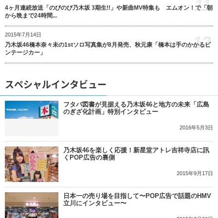
11
4ヶ月連続放送「のびのび乃木坂 3期生!!」や新曲MV特集も エムオン！で「朝
から晩まで24時間...
2015年7月14日
12
乃木坂46橋本奈々未の1stソロ写真集が8月発売、秋元康「橋本は手のかかるビ
ンテージカー」
スペシャルインタビュー
フタバ図書が見据える乃木坂46と地方の未来「広島
のぎざ化計画」特別インタビュー
2016年5月3日
乃木坂46を楽しく応援！新星堂アトレ吉祥寺店に訊
くPOP広告の裏側
2015年9月17日
日本一の売り場を目指して〜POP広告で話題のHMV
立川にインタビュー〜