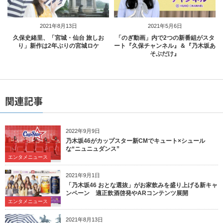
2021年8月13日
2021年5月6日
久保史緒里、「宮城・仙台 旅しお
「のぎ動画」内で2つの新番組がスタ
り」新作は2年ぶりの宮城ロケ
ート『久保チャンネル』＆『乃木坂あ
そぶだけ』
関連記事
2022年9月9日
乃木坂46がカップスター新CMでキュート×シュール
な“ニュニュダンス”
エンタメニュース
2021年9月1日
「乃木坂46 おとな選抜」がお家飲みを盛り上げる新キャ
ンペーン 適正飲酒啓発やARコンテンツ展開
エンタメニュース
2021年8月13日