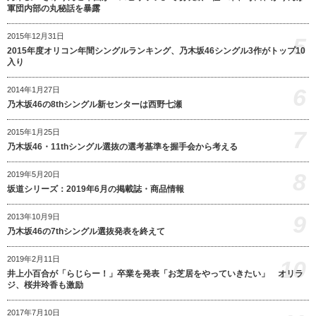
軍団内部の丸秘話を暴露
2015年12月31日
5
2015年度オリコン年間シングルランキング、乃木坂46シングル3作がトップ10
入り
6
2014年1月27日
乃木坂46の8thシングル新センターは西野七瀬
7
2015年1月25日
乃木坂46・11thシングル選抜の選考基準を握手会から考える
8
2019年5月20日
坂道シリーズ：2019年6月の掲載誌・商品情報
9
2013年10月9日
乃木坂46の7thシングル選抜発表を終えて
2019年2月11日
10
井上小百合が「らじらー！」卒業を発表「お芝居をやっていきたい」 オリラ
ジ、桜井玲香も激励
2017年7月10日