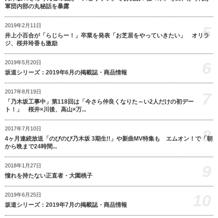
軍団内部の丸秘話を暴露
2019年2月11日
5
井上小百合が「らじらー！」卒業を発表「お芝居をやっていきたい」 オリラ
ジ、桜井玲香も激励
6
2019年5月20日
坂道シリーズ：2019年6月の掲載誌・商品情報
2017年8月19日
7
「乃木坂工事中」第118回は「今さら仲良くなりた～い2人だけの初デー
ト！」 桜井×川後、高山×万...
2017年7月10日
8
4ヶ月連続放送「のびのび乃木坂 3期生!!」や新曲MV特集も エムオン！で「朝
から晩まで24時間...
9
2018年1月27日
憧れを持たない正直者・大園桃子
10
2019年6月25日
坂道シリーズ：2019年7月の掲載誌・商品情報