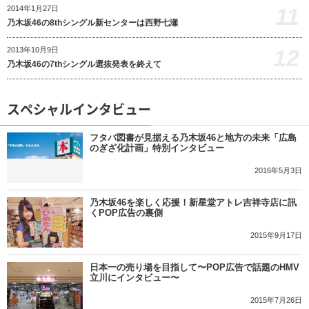
11
2014年1月27日
乃木坂46の8thシングル新センターは西野七瀬
12
2013年10月9日
乃木坂46の7thシングル選抜発表を終えて
スペシャルインタビュー
フタバ図書が見据える乃木坂46と地方の未来「広島
のぎざ化計画」特別インタビュー
2016年5月3日
乃木坂46を楽しく応援！新星堂アトレ吉祥寺店に訊
くPOP広告の裏側
2015年9月17日
日本一の売り場を目指して〜POP広告で話題のHMV
立川にインタビュー〜
2015年7月26日