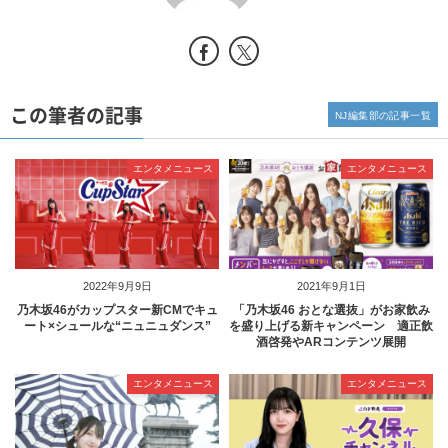
この筆者の記事
NJ編集部の記事一覧
エンタメニュース
エンタメニュース
2022年9月9日
2021年9月1日
乃木坂46がカップスター新CMでキュ
「乃木坂46 おとな選抜」がお家飲み
ート×シュールな“ニュニュダンス”
を盛り上げる新キャンペーン 適正飲
酒啓発やARコンテンツ展開
エンタメニュース
エンタメニュース