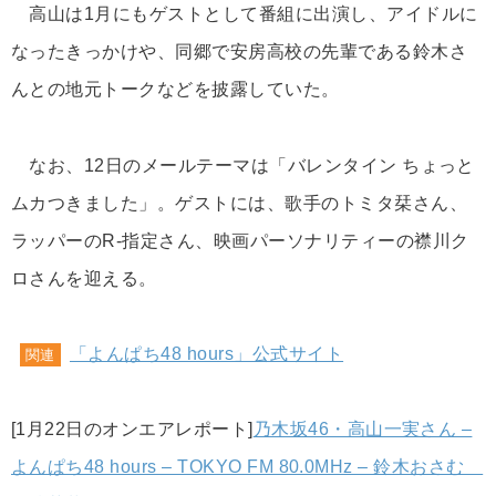
高山は1月にもゲストとして番組に出演し、アイドルに
なったきっかけや、同郷で安房高校の先輩である鈴木さ
んとの地元トークなどを披露していた。
なお、12日のメールテーマは「バレンタイン ちょっと
ムカつきました」。ゲストには、歌手のトミタ栞さん、
ラッパーのR-指定さん、映画パーソナリティーの襟川ク
ロさんを迎える。
「よんぱち48 hours」公式サイト
関連
[1月22日のオンエアレポート]
乃木坂46・高山一実さん –
よんぱち48 hours – TOKYO FM 80.0MHz – 鈴木おさむ