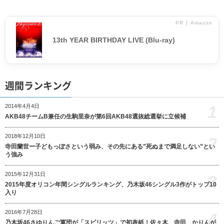
PR │ Amazon
13th YEAR BIRTHDAY LIVE (Blu-ray)
週間ランキング
1
2014年4月4日
AKB48チームB兼任の生駒里奈が第6回AKB48選抜総選挙に立候補
2018年12月10日
2
寺田蘭世ー子どもっぽさという弱み、その先にある”死ぬまで満足しない”とい
う強み
2015年12月31日
3
2015年度オリコン年間シングルランキング、乃木坂46シングル3作がトップ10
入り
2016年7月28日
4
乃木坂46さゆりんご軍団が「スピリッツ」で初表紙！佐々木、寺田、かりんが