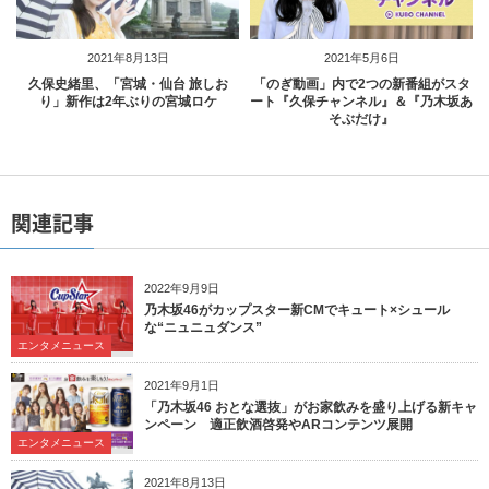
2021年8月13日
2021年5月6日
久保史緒里、「宮城・仙台 旅しお
「のぎ動画」内で2つの新番組がスタ
り」新作は2年ぶりの宮城ロケ
ート『久保チャンネル』＆『乃木坂あ
そぶだけ』
関連記事
2022年9月9日
乃木坂46がカップスター新CMでキュート×シュール
な“ニュニュダンス”
エンタメニュース
2021年9月1日
「乃木坂46 おとな選抜」がお家飲みを盛り上げる新キャ
ンペーン 適正飲酒啓発やARコンテンツ展開
エンタメニュース
2021年8月13日