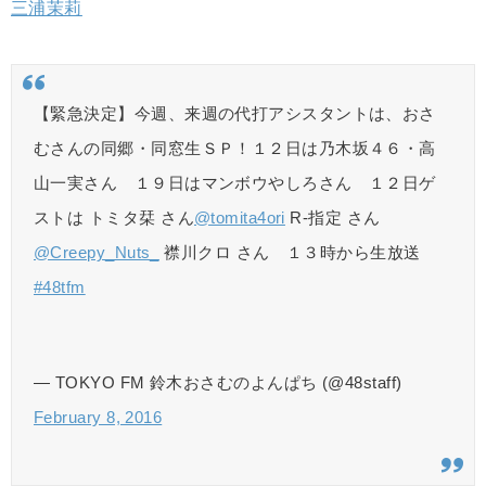
三浦茉莉
【緊急決定】今週、来週の代打アシスタントは、おさ
むさんの同郷・同窓生ＳＰ！１２日は乃木坂４６・高
山一実さん １９日はマンボウやしろさん １２日ゲ
ストは トミタ栞 さん
@tomita4ori
R-指定 さん
@Creepy_Nuts_
襟川クロ さん １３時から生放送
#48tfm
— TOKYO FM 鈴木おさむのよんぱち (@48staff)
February 8, 2016