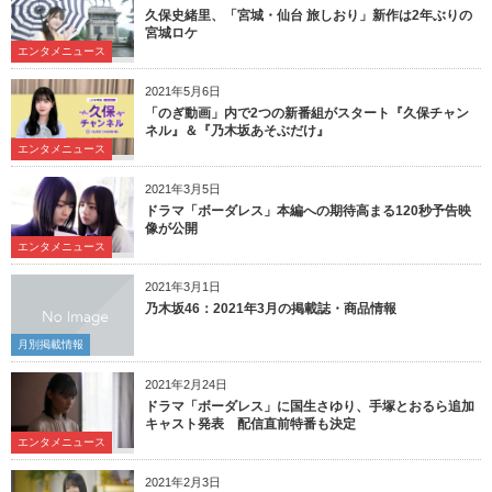
久保史緒里、「宮城・仙台 旅しおり」新作は2年ぶりの
宮城ロケ
エンタメニュース
2021年5月6日
「のぎ動画」内で2つの新番組がスタート『久保チャン
ネル』＆『乃木坂あそぶだけ』
エンタメニュース
2021年3月5日
ドラマ「ボーダレス」本編への期待高まる120秒予告映
像が公開
エンタメニュース
2021年3月1日
乃木坂46：2021年3月の掲載誌・商品情報
月別掲載情報
2021年2月24日
ドラマ「ボーダレス」に国生さゆり、手塚とおるら追加
キャスト発表 配信直前特番も決定
エンタメニュース
2021年2月3日