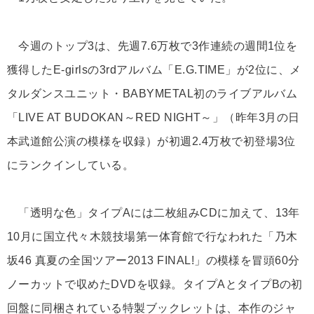
今週のトップ3は、先週7.6万枚で3作連続の週間1位を
獲得したE-girlsの3rdアルバム「E.G.TIME」が2位に、メ
タルダンスユニット・BABYMETAL初のライブアルバム
「LIVE AT BUDOKAN～RED NIGHT～」（昨年3月の日
本武道館公演の模様を収録）が初週2.4万枚で初登場3位
にランクインしている。
「透明な色」タイプAには二枚組みCDに加えて、13年
10月に国立代々木競技場第一体育館で行なわれた「乃木
坂46 真夏の全国ツアー2013 FINAL!」の模様を冒頭60分
ノーカットで収めたDVDを収録。タイプAとタイプBの初
回盤に同梱されている特製ブックレットは、本作のジャ