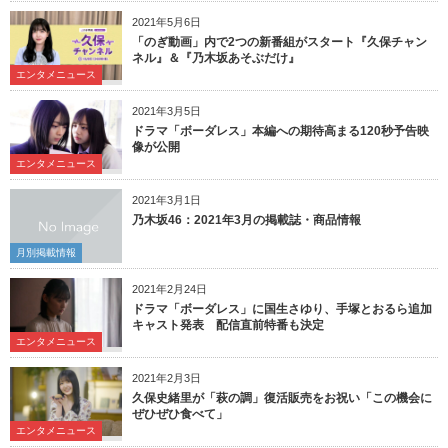
2021年5月6日
「のぎ動画」内で2つの新番組がスタート『久保チャン
ネル』＆『乃木坂あそぶだけ』
エンタメニュース
2021年3月5日
ドラマ「ボーダレス」本編への期待高まる120秒予告映
像が公開
エンタメニュース
2021年3月1日
乃木坂46：2021年3月の掲載誌・商品情報
月別掲載情報
2021年2月24日
ドラマ「ボーダレス」に国生さゆり、手塚とおるら追加
キャスト発表 配信直前特番も決定
エンタメニュース
2021年2月3日
久保史緒里が「萩の調」復活販売をお祝い「この機会に
ぜひぜひ食べて」
エンタメニュース