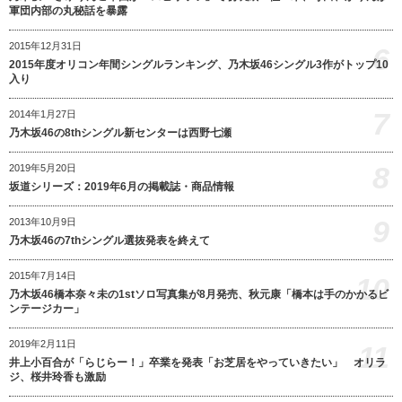
軍団内部の丸秘話を暴露
2015年12月31日
6
2015年度オリコン年間シングルランキング、乃木坂46シングル3作がトップ10
入り
7
2014年1月27日
乃木坂46の8thシングル新センターは西野七瀬
8
2019年5月20日
坂道シリーズ：2019年6月の掲載誌・商品情報
9
2013年10月9日
乃木坂46の7thシングル選抜発表を終えて
2015年7月14日
10
乃木坂46橋本奈々未の1stソロ写真集が8月発売、秋元康「橋本は手のかかるビ
ンテージカー」
2019年2月11日
11
井上小百合が「らじらー！」卒業を発表「お芝居をやっていきたい」 オリラ
ジ、桜井玲香も激励