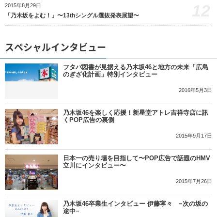
12
2015年8月29日
「乃木坂をよむ！」〜13thシングル選抜発表展望〜
スペシャルインタビュー
フタバ図書が見据える乃木坂46と地方の未来「広島
のぎざ化計画」特別インタビュー
2016年5月3日
乃木坂46を楽しく応援！新星堂アトレ吉祥寺店に訊
くPOP広告の裏側
2015年9月17日
日本一の売り場を目指して〜POP広告で話題のHMV
立川にインタビュー〜
2015年7月26日
乃木坂46卒業生インタビュー 伊藤寧々 −次の坂の
途中−