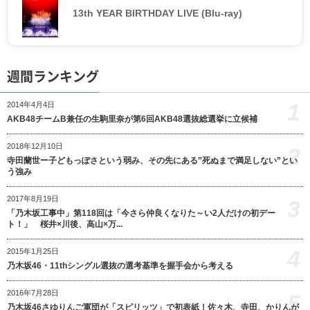
13th YEAR BIRTHDAY LIVE (Blu-ray)
週間ランキング
1
2014年4月4日
AKB48チームB兼任の生駒里奈が第6回AKB48選抜総選挙に立候補
2018年12月10日
2
寺田蘭世ー子どもっぽさという弱み、その先にある”死ぬまで満足しない”とい
う強み
2017年8月19日
3
「乃木坂工事中」第118回は「今さら仲良くなりた～い2人だけの初デー
ト！」 桜井×川後、高山×万...
4
2015年1月25日
乃木坂46・11thシングル選抜の選考基準を握手会から考える
2016年7月28日
5
乃木坂46さゆりんご軍団が「スピリッツ」で初表紙！佐々木、寺田、かりんが