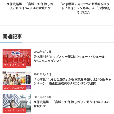
久保史緒里、「宮城・仙台 旅しお
「のぎ動画」内で2つの新番組がスタ
り」新作は2年ぶりの宮城ロケ
ート『久保チャンネル』＆『乃木坂あ
そぶだけ』
関連記事
2022年9月9日
乃木坂46がカップスター新CMでキュート×シュール
な“ニュニュダンス”
エンタメニュース
2021年9月1日
「乃木坂46 おとな選抜」がお家飲みを盛り上げる新キャ
ンペーン 適正飲酒啓発やARコンテンツ展開
エンタメニュース
2021年8月13日
久保史緒里、「宮城・仙台 旅しおり」新作は2年ぶりの
宮城ロケ
エンタメニュース