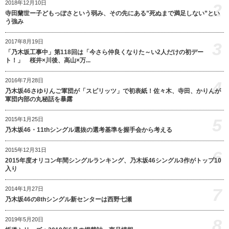
2018年12月10日
2
寺田蘭世ー子どもっぽさという弱み、その先にある”死ぬまで満足しない”とい
う強み
2017年8月19日
3
「乃木坂工事中」第118回は「今さら仲良くなりた～い2人だけの初デー
ト！」 桜井×川後、高山×万...
2016年7月28日
4
乃木坂46さゆりんご軍団が「スピリッツ」で初表紙！佐々木、寺田、かりんが
軍団内部の丸秘話を暴露
5
2015年1月25日
乃木坂46・11thシングル選抜の選考基準を握手会から考える
2015年12月31日
6
2015年度オリコン年間シングルランキング、乃木坂46シングル3作がトップ10
入り
7
2014年1月27日
乃木坂46の8thシングル新センターは西野七瀬
8
2019年5月20日