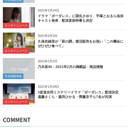
2021年2月24日
ドラマ「ボーダレス」に国生さゆり、手塚とおるら追加
キャスト発表 配信直前特番も決定
エンタメニュース
2021年2月3日
久保史緒里が「萩の調」復活販売をお祝い「この機会に
ぜひぜひ食べて」
エンタメニュース
2021年2月2日
乃木坂46：2021年2月の掲載誌・商品情報
月別掲載情報
2021年1月29日
3坂道合同ミステリードラマ「ボーダレス」配信決定
遠藤さくら・森田ひかる・齊藤京子ら7名が共演
エンタメニュース
COMMENT