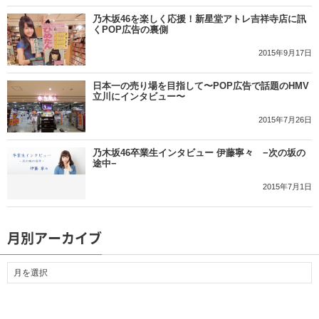
乃木坂46を楽しく応援！新星堂アトレ吉祥寺店に訊
くPOP広告の裏側
2015年9月17日
日本一の売り場を目指して〜POP広告で話題のHMV
立川にインタビュー〜
2015年7月26日
乃木坂46卒業生インタビュー 伊藤寧々 −次の坂の
途中−
2015年7月1日
月別アーカイブ