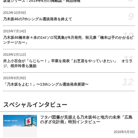
坂道シリーズ：2019年6月の掲載誌・商品情報
9
2013年10月9日
乃木坂46の7thシングル選抜発表を終えて
2015年7月14日
10
乃木坂46橋本奈々未の1stソロ写真集が8月発売、秋元康「橋本は手のかかるビ
ンテージカー」
2019年2月11日
11
井上小百合が「らじらー！」卒業を発表「お芝居をやっていきたい」 オリラ
ジ、桜井玲香も激励
12
2015年8月29日
「乃木坂をよむ！」〜13thシングル選抜発表展望〜
スペシャルインタビュー
フタバ図書が見据える乃木坂46と地方の未来「広島
のぎざ化計画」特別インタビュー
2016年5月3日