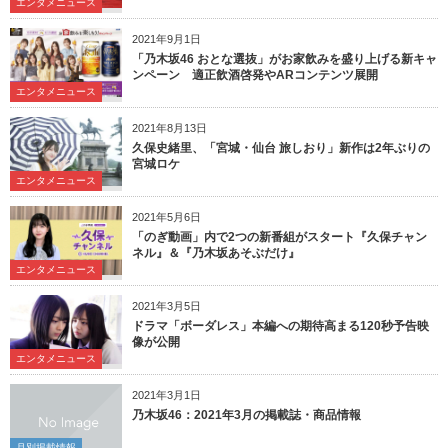
エンタメニュース
2021年9月1日
「乃木坂46 おとな選抜」がお家飲みを盛り上げる新キャ
ンペーン 適正飲酒啓発やARコンテンツ展開
エンタメニュース
2021年8月13日
久保史緒里、「宮城・仙台 旅しおり」新作は2年ぶりの
宮城ロケ
エンタメニュース
2021年5月6日
「のぎ動画」内で2つの新番組がスタート『久保チャン
ネル』＆『乃木坂あそぶだけ』
エンタメニュース
2021年3月5日
ドラマ「ボーダレス」本編への期待高まる120秒予告映
像が公開
エンタメニュース
2021年3月1日
乃木坂46：2021年3月の掲載誌・商品情報
月別掲載情報