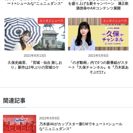
ート×シュールな“ニュニュダンス”
を盛り上げる新キャンペーン 適正飲
酒啓発やARコンテンツ展開
エンタメニュース
エンタメニュース
2021年8月13日
2021年5月6日
久保史緒里、「宮城・仙台 旅しお
「のぎ動画」内で2つの新番組がスタ
り」新作は2年ぶりの宮城ロケ
ート『久保チャンネル』＆『乃木坂あ
そぶだけ』
関連記事
2022年9月9日
乃木坂46がカップスター新CMでキュート×シュール
な“ニュニュダンス”