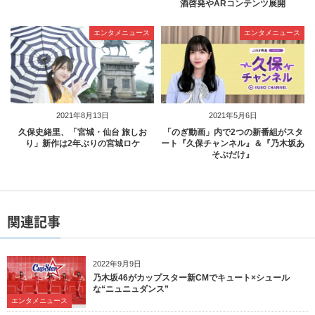
酒啓発やARコンテンツ展開
エンタメニュース
エンタメニュース
2021年8月13日
2021年5月6日
久保史緒里、「宮城・仙台 旅しお
「のぎ動画」内で2つの新番組がスタ
り」新作は2年ぶりの宮城ロケ
ート『久保チャンネル』＆『乃木坂あ
そぶだけ』
関連記事
2022年9月9日
乃木坂46がカップスター新CMでキュート×シュール
な“ニュニュダンス”
エンタメニュース