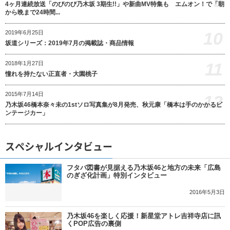
9
4ヶ月連続放送「のびのび乃木坂 3期生!!」や新曲MV特集も エムオン！で「朝
から晩まで24時間...
10
2019年6月25日
坂道シリーズ：2019年7月の掲載誌・商品情報
11
2018年1月27日
憧れを持たない正直者・大園桃子
2015年7月14日
12
乃木坂46橋本奈々未の1stソロ写真集が8月発売、秋元康「橋本は手のかかるビ
ンテージカー」
スペシャルインタビュー
フタバ図書が見据える乃木坂46と地方の未来「広島
のぎざ化計画」特別インタビュー
2016年5月3日
乃木坂46を楽しく応援！新星堂アトレ吉祥寺店に訊
くPOP広告の裏側