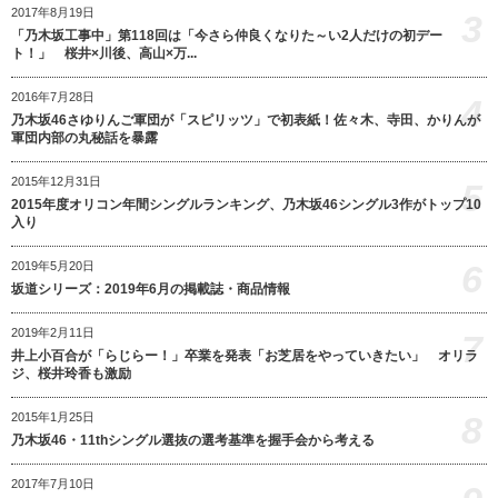
2017年8月19日
3
「乃木坂工事中」第118回は「今さら仲良くなりた～い2人だけの初デー
ト！」 桜井×川後、高山×万...
2016年7月28日
4
乃木坂46さゆりんご軍団が「スピリッツ」で初表紙！佐々木、寺田、かりんが
軍団内部の丸秘話を暴露
2015年12月31日
5
2015年度オリコン年間シングルランキング、乃木坂46シングル3作がトップ10
入り
6
2019年5月20日
坂道シリーズ：2019年6月の掲載誌・商品情報
2019年2月11日
7
井上小百合が「らじらー！」卒業を発表「お芝居をやっていきたい」 オリラ
ジ、桜井玲香も激励
8
2015年1月25日
乃木坂46・11thシングル選抜の選考基準を握手会から考える
2017年7月10日