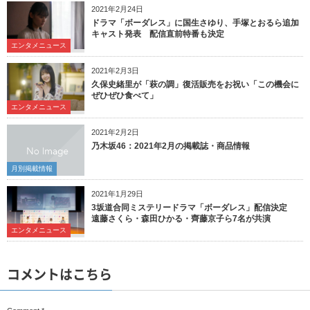
2021年2月24日
ドラマ「ボーダレス」に国生さゆり、手塚とおるら追加
キャスト発表 配信直前特番も決定
エンタメニュース
2021年2月3日
久保史緒里が「萩の調」復活販売をお祝い「この機会に
ぜひぜひ食べて」
エンタメニュース
2021年2月2日
乃木坂46：2021年2月の掲載誌・商品情報
月別掲載情報
2021年1月29日
3坂道合同ミステリードラマ「ボーダレス」配信決定
遠藤さくら・森田ひかる・齊藤京子ら7名が共演
エンタメニュース
コメントはこちら