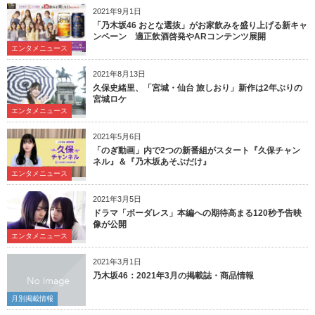
2021年9月1日
「乃木坂46 おとな選抜」がお家飲みを盛り上げる新キャ
ンペーン 適正飲酒啓発やARコンテンツ展開
エンタメニュース
2021年8月13日
久保史緒里、「宮城・仙台 旅しおり」新作は2年ぶりの
宮城ロケ
エンタメニュース
2021年5月6日
「のぎ動画」内で2つの新番組がスタート『久保チャン
ネル』＆『乃木坂あそぶだけ』
エンタメニュース
2021年3月5日
ドラマ「ボーダレス」本編への期待高まる120秒予告映
像が公開
エンタメニュース
2021年3月1日
乃木坂46：2021年3月の掲載誌・商品情報
月別掲載情報