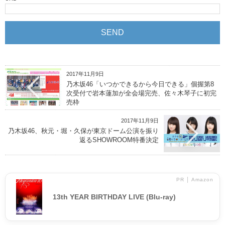
2017年11月9日
乃木坂46「いつかできるから今日できる」個握第8
次受付で岩本蓮加が全会場完売、佐々木琴子に初完
売枠
2017年11月9日
乃木坂46、秋元・堀・久保が東京ドーム公演を振り
返るSHOWROOM特番決定
PR │ Amazon
13th YEAR BIRTHDAY LIVE (Blu-ray)