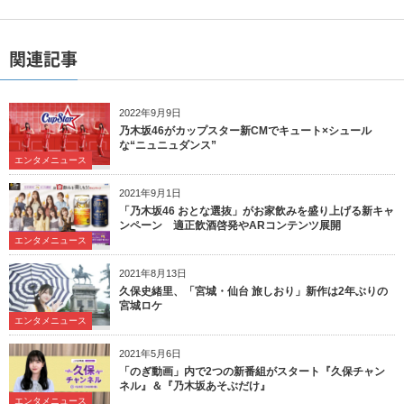
関連記事
2022年9月9日
乃木坂46がカップスター新CMでキュート×シュール
な“ニュニュダンス”
エンタメニュース
2021年9月1日
「乃木坂46 おとな選抜」がお家飲みを盛り上げる新キャ
ンペーン 適正飲酒啓発やARコンテンツ展開
エンタメニュース
2021年8月13日
久保史緒里、「宮城・仙台 旅しおり」新作は2年ぶりの
宮城ロケ
エンタメニュース
2021年5月6日
「のぎ動画」内で2つの新番組がスタート『久保チャン
ネル』＆『乃木坂あそぶだけ』
エンタメニュース