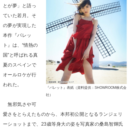
とが夢」と語っ
ていた若月。そ
の夢が実現した
本作『パレッ
ト』は、“情熱の
国”と呼ばれる真
夏のスペインで
オールロケが行
われた。
『パレット』表紙（資料提供：SHOWROOM株式会
社）
無邪気さや可
愛さをとらえたものから、本邦初公開となるランジェリ
ーショットまで、23歳等身大の姿を写真家の桑島智輝氏