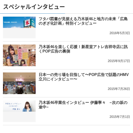
スペシャルインタビュー
フタバ図書が見据える乃木坂46と地方の未来「広島
のぎざ化計画」特別インタビュー
2016年5月3日
乃木坂46を楽しく応援！新星堂アトレ吉祥寺店に訊
くPOP広告の裏側
2015年9月17日
日本一の売り場を目指して〜POP広告で話題のHMV
立川にインタビュー〜
2015年7月26日
乃木坂46卒業生インタビュー 伊藤寧々 −次の坂の
途中−
2015年7月1日