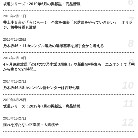
6
坂道シリーズ：2019年6月の掲載誌・商品情報
2019年2月11日
7
井上小百合が「らじらー！」卒業を発表「お芝居をやっていきたい」 オリラ
ジ、桜井玲香も激励
8
2015年1月25日
乃木坂46・11thシングル選抜の選考基準を握手会から考える
2017年7月10日
9
4ヶ月連続放送「のびのび乃木坂 3期生!!」や新曲MV特集も エムオン！で「朝
から晩まで24時間...
10
2014年1月27日
乃木坂46の8thシングル新センターは西野七瀬
11
2019年6月25日
坂道シリーズ：2019年7月の掲載誌・商品情報
12
2018年1月27日
憧れを持たない正直者・大園桃子