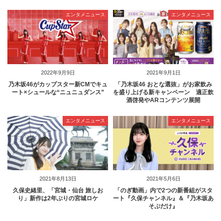
エンタメニュース
エンタメニュース
2022年9月9日
2021年9月1日
乃木坂46がカップスター新CMでキュ
「乃木坂46 おとな選抜」がお家飲み
ート×シュールな“ニュニュダンス”
を盛り上げる新キャンペーン 適正飲
酒啓発やARコンテンツ展開
エンタメニュース
エンタメニュース
2021年8月13日
2021年5月6日
久保史緒里、「宮城・仙台 旅しお
「のぎ動画」内で2つの新番組がスタ
り」新作は2年ぶりの宮城ロケ
ート『久保チャンネル』＆『乃木坂あ
そぶだけ』