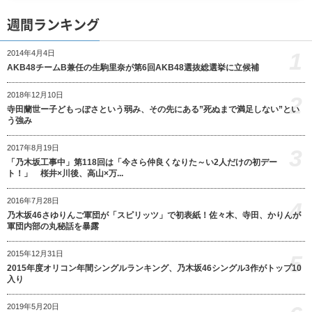
週間ランキング
1
2014年4月4日
AKB48チームB兼任の生駒里奈が第6回AKB48選抜総選挙に立候補
2018年12月10日
2
寺田蘭世ー子どもっぽさという弱み、その先にある”死ぬまで満足しない”とい
う強み
2017年8月19日
3
「乃木坂工事中」第118回は「今さら仲良くなりた～い2人だけの初デー
ト！」 桜井×川後、高山×万...
2016年7月28日
4
乃木坂46さゆりんご軍団が「スピリッツ」で初表紙！佐々木、寺田、かりんが
軍団内部の丸秘話を暴露
2015年12月31日
5
2015年度オリコン年間シングルランキング、乃木坂46シングル3作がトップ10
入り
2019年5月20日