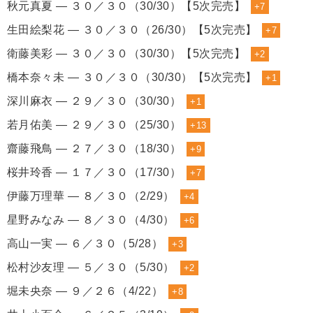
秋元真夏 ― ３０／３０（30/30）【5次完売】
+7
生田絵梨花 ― ３０／３０（26/30）【5次完売】
+7
衛藤美彩 ― ３０／３０（30/30）【5次完売】
+2
橋本奈々未 ― ３０／３０（30/30）【5次完売】
+1
深川麻衣 ― ２９／３０（30/30）
+1
若月佑美 ― ２９／３０（25/30）
+13
齋藤飛鳥 ― ２７／３０（18/30）
+9
桜井玲香 ― １７／３０（17/30）
+7
伊藤万理華 ― ８／３０（2/29）
+4
星野みなみ ― ８／３０（4/30）
+6
高山一実 ― ６／３０（5/28）
+3
松村沙友理 ― ５／３０（5/30）
+2
堀未央奈 ― ９／２６（4/22）
+8