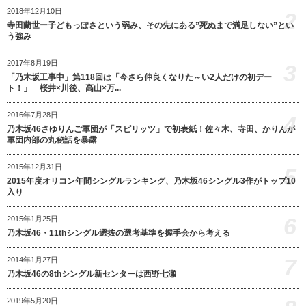
2018年12月10日
2
寺田蘭世ー子どもっぽさという弱み、その先にある”死ぬまで満足しない”とい
う強み
2017年8月19日
3
「乃木坂工事中」第118回は「今さら仲良くなりた～い2人だけの初デー
ト！」 桜井×川後、高山×万...
2016年7月28日
4
乃木坂46さゆりんご軍団が「スピリッツ」で初表紙！佐々木、寺田、かりんが
軍団内部の丸秘話を暴露
2015年12月31日
5
2015年度オリコン年間シングルランキング、乃木坂46シングル3作がトップ10
入り
6
2015年1月25日
乃木坂46・11thシングル選抜の選考基準を握手会から考える
7
2014年1月27日
乃木坂46の8thシングル新センターは西野七瀬
2019年5月20日