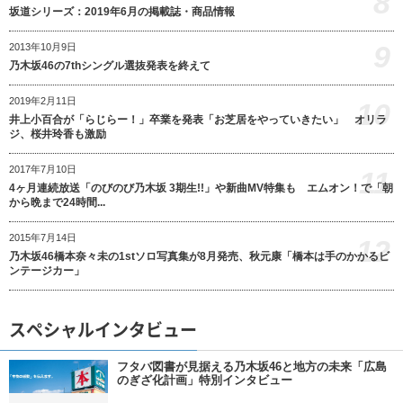
8
坂道シリーズ：2019年6月の掲載誌・商品情報
9
2013年10月9日
乃木坂46の7thシングル選抜発表を終えて
2019年2月11日
10
井上小百合が「らじらー！」卒業を発表「お芝居をやっていきたい」 オリラ
ジ、桜井玲香も激励
2017年7月10日
11
4ヶ月連続放送「のびのび乃木坂 3期生!!」や新曲MV特集も エムオン！で「朝
から晩まで24時間...
2015年7月14日
12
乃木坂46橋本奈々未の1stソロ写真集が8月発売、秋元康「橋本は手のかかるビ
ンテージカー」
スペシャルインタビュー
フタバ図書が見据える乃木坂46と地方の未来「広島
のぎざ化計画」特別インタビュー