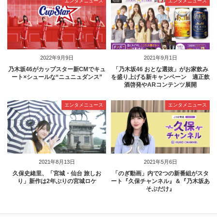
エンタメニュース
エンタメニュース
2022年9月9日
2021年9月1日
乃木坂46がカップスター新CMでキュ
「乃木坂46 おとな選抜」がお家飲み
ート×シュールな“ニュニュダンス”
を盛り上げる新キャンペーン 適正飲
酒啓発やARコンテンツ展開
エンタメニュース
エンタメニュース
2021年8月13日
2021年5月6日
久保史緒里、「宮城・仙台 旅しお
「のぎ動画」内で2つの新番組がスタ
り」新作は2年ぶりの宮城ロケ
ート『久保チャンネル』＆『乃木坂あ
そぶだけ』