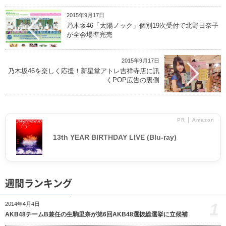
2015年9月17日
乃木坂46「太陽ノック」個別19次受付で北野日奈子
が全会場準完売
2015年9月17日
乃木坂46を楽しく応援！新星堂アトレ吉祥寺店に訊
くPOP広告の裏側
PR │ Amazon
13th YEAR BIRTHDAY LIVE (Blu-ray)
週間ランキング
1
2014年4月4日
AKB48チームB兼任の生駒里奈が第6回AKB48選抜総選挙に立候補