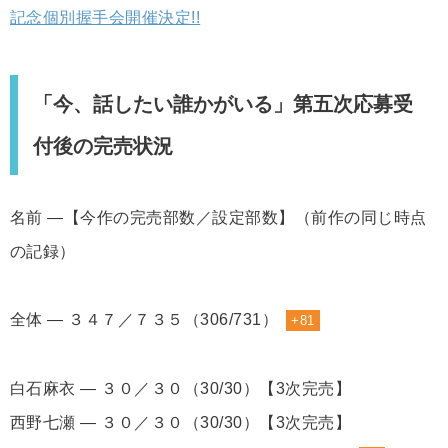
記念個別握手会開催決定!!
「今、話したい誰かがいる」第五次応募受
付後の完売状況
名前 ―【今作の完売部数／設定部数】（前作の同じ時点
の記録）
全体 ― ３４７／７３５（306/731）
+81
白石麻衣 ― ３０／３０（30/30）【3次完売】
西野七瀬 ― ３０／３０（30/30）【3次完売】