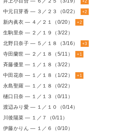
井上小百合 ― ６／２５（3/19）
+2
中元日芽香 ― ３／２３（0/22）
+2
新内眞衣 ― ４／２１（0/20）
+2
生駒里奈 ― ２／１９（3/22）
北野日奈子 ― ５／１８（3/16）
+3
寺田蘭世 ― ２／１８（5/11）
+1
斉藤優里 ― １／１８（3/22）
中田花奈 ― １／１８（1/22）
+1
永島聖羅 ― １／１８（0/22）
樋口日奈 ― １／１３（0/11）
渡辺みり愛 ― １／１０（0/14）
川後陽菜 ― １／７（0/11）
伊藤かりん ― １／６（0/10）