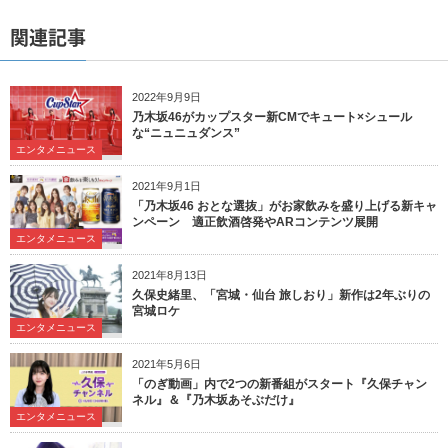
関連記事
2022年9月9日
乃木坂46がカップスター新CMでキュート×シュール
な“ニュニュダンス”
エンタメニュース
2021年9月1日
「乃木坂46 おとな選抜」がお家飲みを盛り上げる新キャ
ンペーン 適正飲酒啓発やARコンテンツ展開
エンタメニュース
2021年8月13日
久保史緒里、「宮城・仙台 旅しおり」新作は2年ぶりの
宮城ロケ
エンタメニュース
2021年5月6日
「のぎ動画」内で2つの新番組がスタート『久保チャン
ネル』＆『乃木坂あそぶだけ』
エンタメニュース