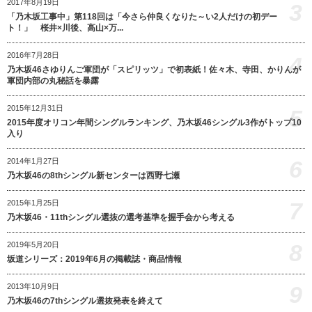
2017年8月19日
3
「乃木坂工事中」第118回は「今さら仲良くなりた～い2人だけの初デー
ト！」 桜井×川後、高山×万...
2016年7月28日
4
乃木坂46さゆりんご軍団が「スピリッツ」で初表紙！佐々木、寺田、かりんが
軍団内部の丸秘話を暴露
2015年12月31日
5
2015年度オリコン年間シングルランキング、乃木坂46シングル3作がトップ10
入り
6
2014年1月27日
乃木坂46の8thシングル新センターは西野七瀬
7
2015年1月25日
乃木坂46・11thシングル選抜の選考基準を握手会から考える
8
2019年5月20日
坂道シリーズ：2019年6月の掲載誌・商品情報
9
2013年10月9日
乃木坂46の7thシングル選抜発表を終えて