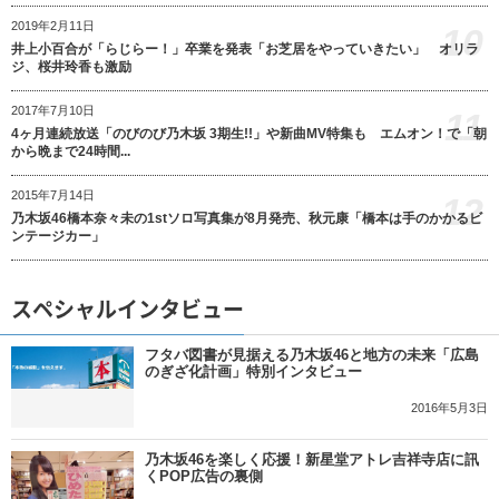
2019年2月11日
10
井上小百合が「らじらー！」卒業を発表「お芝居をやっていきたい」 オリラ
ジ、桜井玲香も激励
2017年7月10日
11
4ヶ月連続放送「のびのび乃木坂 3期生!!」や新曲MV特集も エムオン！で「朝
から晩まで24時間...
2015年7月14日
12
乃木坂46橋本奈々未の1stソロ写真集が8月発売、秋元康「橋本は手のかかるビ
ンテージカー」
スペシャルインタビュー
フタバ図書が見据える乃木坂46と地方の未来「広島
のぎざ化計画」特別インタビュー
2016年5月3日
乃木坂46を楽しく応援！新星堂アトレ吉祥寺店に訊
くPOP広告の裏側