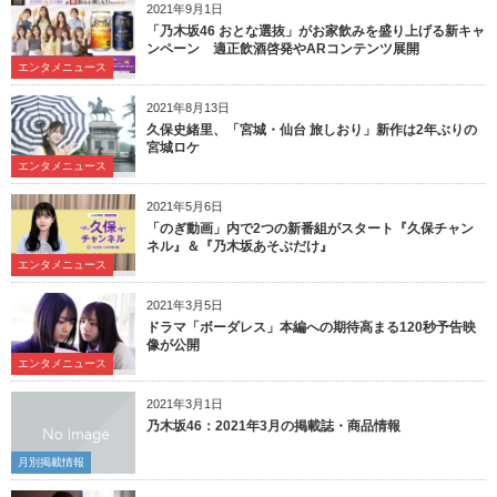
2021年9月1日
「乃木坂46 おとな選抜」がお家飲みを盛り上げる新キャ
ンペーン 適正飲酒啓発やARコンテンツ展開
エンタメニュース
2021年8月13日
久保史緒里、「宮城・仙台 旅しおり」新作は2年ぶりの
宮城ロケ
エンタメニュース
2021年5月6日
「のぎ動画」内で2つの新番組がスタート『久保チャン
ネル』＆『乃木坂あそぶだけ』
エンタメニュース
2021年3月5日
ドラマ「ボーダレス」本編への期待高まる120秒予告映
像が公開
エンタメニュース
2021年3月1日
乃木坂46：2021年3月の掲載誌・商品情報
月別掲載情報