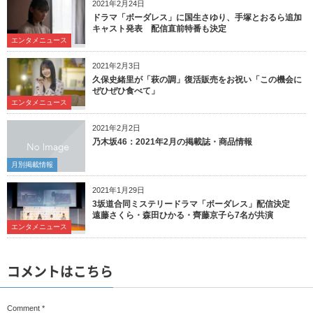
2021年2月24日
ドラマ「ボーダレス」に国生さゆり、手塚とおるら追加
キャスト発表 配信直前特番も決定
エンタメニュース
2021年2月3日
久保史緒里が「萩の調」復活販売をお祝い「この機会に
ぜひぜひ食べて」
エンタメニュース
2021年2月2日
乃木坂46：2021年2月の掲載誌・商品情報
月別掲載情報
2021年1月29日
3坂道合同ミステリードラマ「ボーダレス」配信決定
遠藤さくら・森田ひかる・齊藤京子ら7名が共演
エンタメニュース
コメントはこちら
Comment
*