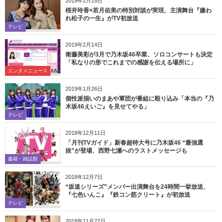
2019年2月15日
桜井玲香×若月佑美の特別対談が実現、主演舞台『嫌わ
れ松子の一生』がTV初放送
テレビ
2019年2月14日
衛藤美彩が3月で乃木坂46卒業、ソロコンサートも決定
「私なりの形でこれまでの感謝を伝える場所に」
エンタメニュース
2019年1月26日
個性派揃いのまあや軍団が番組に殴り込み「本当の『乃
木坂46えいご』を見せてやる」
テレビ
2018年12月11日
「月刊TVガイド」新春超特大号に乃木坂46 “最強選
抜”が登場、西野七瀬へのラストメッセージも
書籍・雑誌類
2018年12月7日
“坂道シリーズ”メンバー出演舞台を24時間一挙放送、
『七色いんこ』『鉄コン筋クリート』が初放送
テレビ
2018年11月27日