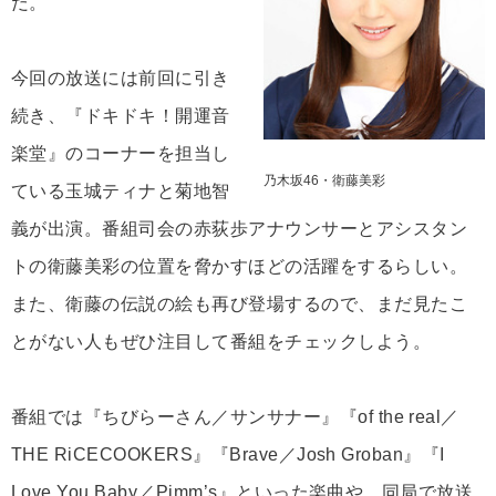
だ。
今回の放送には前回に引き
続き、『ドキドキ！開運音
楽堂』のコーナーを担当し
乃木坂46・衛藤美彩
ている玉城ティナと菊地智
義が出演。番組司会の赤荻歩アナウンサーとアシスタン
トの衛藤美彩の位置を脅かすほどの活躍をするらしい。
また、衛藤の伝説の絵も再び登場するので、まだ見たこ
とがない人もぜひ注目して番組をチェックしよう。
番組では『ちびらーさん／サンサナー』『of the real／
THE RiCECOOKERS』『Brave／Josh Groban』『I
Love You,Baby／Pimm’s』といった楽曲や、同局で放送