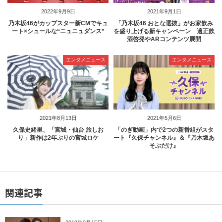
2022年9月9日
2021年9月1日
乃木坂46がカップスター新CMでキュ
「乃木坂46 おとな選抜」がお家飲み
ート×シュールな“ニュニュダンス”
を盛り上げる新キャンペーン 適正飲
酒啓発やARコンテンツ展開
エンタメニュース
エンタメニュース
2021年8月13日
2021年5月6日
久保史緒里、「宮城・仙台 旅しお
「のぎ動画」内で2つの新番組がスタ
り」新作は2年ぶりの宮城ロケ
ート『久保チャンネル』＆『乃木坂あ
そぶだけ』
関連記事