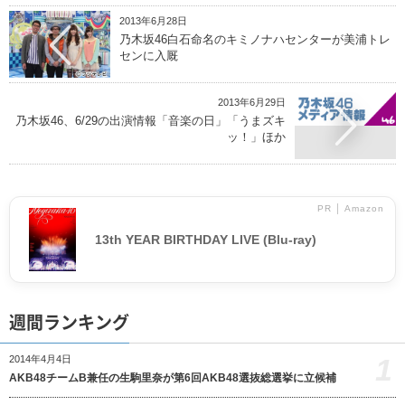
2013年6月28日
乃木坂46白石命名のキミノナハセンターが美浦トレ
センに入厩
2013年6月29日
乃木坂46、6/29の出演情報「音楽の日」「うまズキ
ッ！」ほか
PR │ Amazon
13th YEAR BIRTHDAY LIVE (Blu-ray)
週間ランキング
1
2014年4月4日
AKB48チームB兼任の生駒里奈が第6回AKB48選抜総選挙に立候補