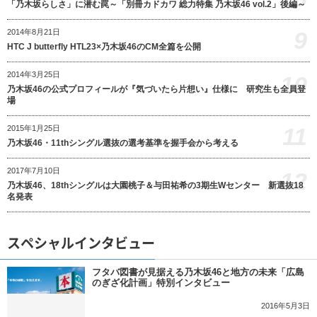
「乃木坂らしさ」に潜む罠～「別冊カドカワ 総力特集 乃木坂46 vol.2」後編～
9
2014年8月21日
HTC J butterfly HTL23×乃木坂46のCM全篇を公開
2014年3月25日
10
乃木坂46の公式プロフィールが『気づいたら片想い』仕様に 研究生も全員登
場
11
2015年1月25日
乃木坂46・11thシングル選抜の選考基準を握手会から考える
2017年7月10日
12
乃木坂46、18thシングルは大園桃子＆与田祐希の3期生Wセンター 新選抜18
名発表
スペシャルインタビュー
フタバ図書が見据える乃木坂46と地方の未来「広島
のぎざ化計画」特別インタビュー
2016年5月3日