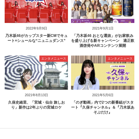
2022年9月9日
2021年9月1日
乃木坂46がカップスター新CMでキュ
「乃木坂46 おとな選抜」がお家飲み
ート×シュールな“ニュニュダンス”
を盛り上げる新キャンペーン 適正飲
酒啓発やARコンテンツ展開
エンタメニュース
エンタメニュース
2021年8月13日
2021年5月6日
久保史緒里、「宮城・仙台 旅しお
「のぎ動画」内で2つの新番組がスタ
り」新作は2年ぶりの宮城ロケ
ート『久保チャンネル』＆『乃木坂あ
そぶだけ』