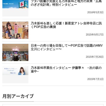
フタバ図書が見据える乃木坂46と地方の未来「広島
のぎざ化計画」特別インタビュー
2016年5月3日
乃木坂46を楽しく応援！新星堂アトレ吉祥寺店に訊
くPOP広告の裏側
2015年9月17日
日本一の売り場を目指して〜POP広告で話題のHMV
立川にインタビュー〜
2015年7月26日
乃木坂46卒業生インタビュー 伊藤寧々 −次の坂の
途中−
2015年7月1日
月別アーカイブ