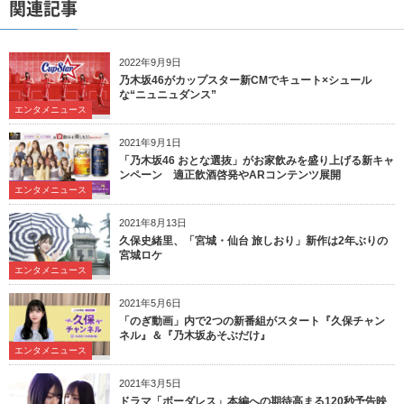
関連記事
2022年9月9日
乃木坂46がカップスター新CMでキュート×シュール
な“ニュニュダンス”
エンタメニュース
2021年9月1日
「乃木坂46 おとな選抜」がお家飲みを盛り上げる新キャ
ンペーン 適正飲酒啓発やARコンテンツ展開
エンタメニュース
2021年8月13日
久保史緒里、「宮城・仙台 旅しおり」新作は2年ぶりの
宮城ロケ
エンタメニュース
2021年5月6日
「のぎ動画」内で2つの新番組がスタート『久保チャン
ネル』＆『乃木坂あそぶだけ』
エンタメニュース
2021年3月5日
ドラマ「ボーダレス」本編への期待高まる120秒予告映