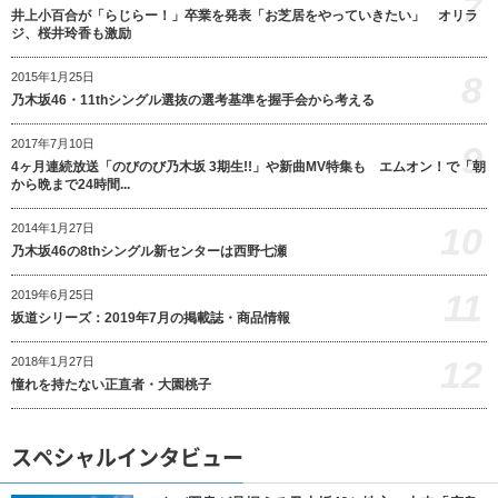
7
井上小百合が「らじらー！」卒業を発表「お芝居をやっていきたい」 オリラ
ジ、桜井玲香も激励
8
2015年1月25日
乃木坂46・11thシングル選抜の選考基準を握手会から考える
2017年7月10日
9
4ヶ月連続放送「のびのび乃木坂 3期生!!」や新曲MV特集も エムオン！で「朝
から晩まで24時間...
10
2014年1月27日
乃木坂46の8thシングル新センターは西野七瀬
11
2019年6月25日
坂道シリーズ：2019年7月の掲載誌・商品情報
12
2018年1月27日
憧れを持たない正直者・大園桃子
スペシャルインタビュー