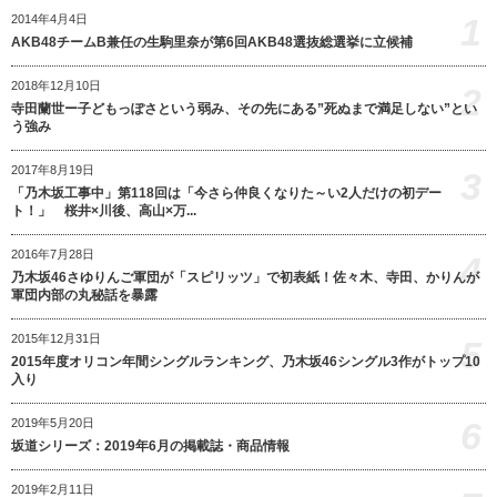
1
2014年4月4日
AKB48チームB兼任の生駒里奈が第6回AKB48選抜総選挙に立候補
2018年12月10日
2
寺田蘭世ー子どもっぽさという弱み、その先にある”死ぬまで満足しない”とい
う強み
2017年8月19日
3
「乃木坂工事中」第118回は「今さら仲良くなりた～い2人だけの初デー
ト！」 桜井×川後、高山×万...
2016年7月28日
4
乃木坂46さゆりんご軍団が「スピリッツ」で初表紙！佐々木、寺田、かりんが
軍団内部の丸秘話を暴露
2015年12月31日
5
2015年度オリコン年間シングルランキング、乃木坂46シングル3作がトップ10
入り
6
2019年5月20日
坂道シリーズ：2019年6月の掲載誌・商品情報
2019年2月11日