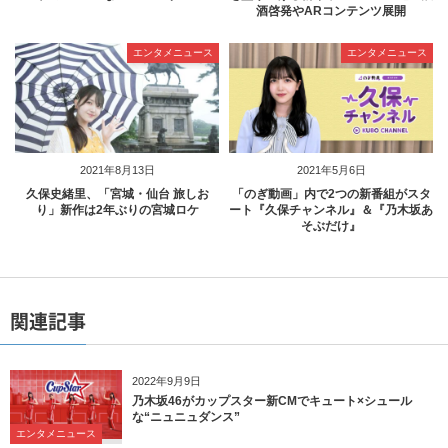
酒啓発やARコンテンツ展開
エンタメニュース
エンタメニュース
2021年8月13日
2021年5月6日
久保史緒里、「宮城・仙台 旅しお
「のぎ動画」内で2つの新番組がスタ
り」新作は2年ぶりの宮城ロケ
ート『久保チャンネル』＆『乃木坂あ
そぶだけ』
関連記事
2022年9月9日
乃木坂46がカップスター新CMでキュート×シュール
な“ニュニュダンス”
エンタメニュース