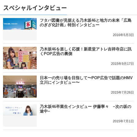
スペシャルインタビュー
フタバ図書が見据える乃木坂46と地方の未来「広島
のぎざ化計画」特別インタビュー
2016年5月3日
乃木坂46を楽しく応援！新星堂アトレ吉祥寺店に訊
くPOP広告の裏側
2015年9月17日
日本一の売り場を目指して〜POP広告で話題のHMV
立川にインタビュー〜
2015年7月26日
乃木坂46卒業生インタビュー 伊藤寧々 −次の坂の
途中−
2015年7月1日