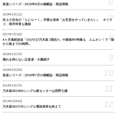
6
坂道シリーズ：2019年6月の掲載誌・商品情報
2019年2月11日
7
井上小百合が「らじらー！」卒業を発表「お芝居をやっていきたい」 オリラ
ジ、桜井玲香も激励
2017年7月10日
8
4ヶ月連続放送「のびのび乃木坂 3期生!!」や新曲MV特集も エムオン！で「朝
から晩まで24時間...
9
2018年1月27日
憧れを持たない正直者・大園桃子
10
2019年6月25日
坂道シリーズ：2019年7月の掲載誌・商品情報
11
2014年1月27日
乃木坂46の8thシングル新センターは西野七瀬
12
2013年10月9日
乃木坂46の7thシングル選抜発表を終えて