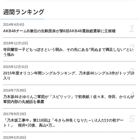
週間ランキング
1
2014年4月4日
AKB48チームB兼任の生駒里奈が第6回AKB48選抜総選挙に立候補
2018年12月10日
2
寺田蘭世ー子どもっぽさという弱み、その先にある”死ぬまで満足しない”とい
う強み
2015年12月31日
3
2015年度オリコン年間シングルランキング、乃木坂46シングル3作がトップ10
入り
2016年7月28日
4
乃木坂46さゆりんご軍団が「スピリッツ」で初表紙！佐々木、寺田、かりんが
軍団内部の丸秘話を暴露
2017年8月19日
5
「乃木坂工事中」第118回は「今さら仲良くなりた～い2人だけの初デー
ト！」 桜井×川後、高山×万...
2019年5月20日