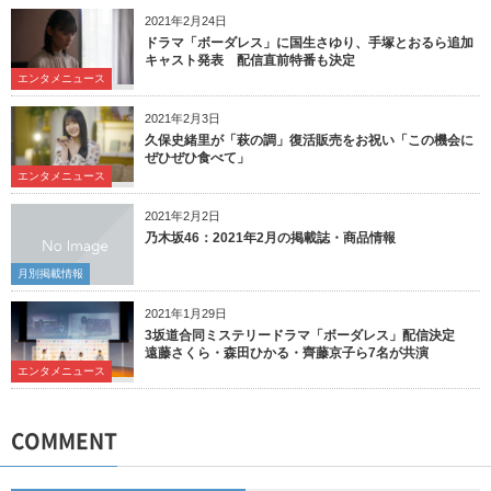
2021年2月24日
ドラマ「ボーダレス」に国生さゆり、手塚とおるら追加
キャスト発表 配信直前特番も決定
エンタメニュース
2021年2月3日
久保史緒里が「萩の調」復活販売をお祝い「この機会に
ぜひぜひ食べて」
エンタメニュース
2021年2月2日
乃木坂46：2021年2月の掲載誌・商品情報
月別掲載情報
2021年1月29日
3坂道合同ミステリードラマ「ボーダレス」配信決定
遠藤さくら・森田ひかる・齊藤京子ら7名が共演
エンタメニュース
COMMENT