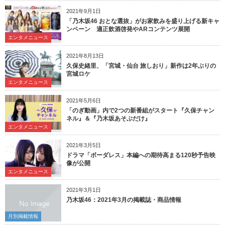
2021年9月1日
「乃木坂46 おとな選抜」がお家飲みを盛り上げる新キャ
ンペーン 適正飲酒啓発やARコンテンツ展開
エンタメニュース
2021年8月13日
久保史緒里、「宮城・仙台 旅しおり」新作は2年ぶりの
宮城ロケ
エンタメニュース
2021年5月6日
「のぎ動画」内で2つの新番組がスタート『久保チャン
ネル』＆『乃木坂あそぶだけ』
エンタメニュース
2021年3月5日
ドラマ「ボーダレス」本編への期待高まる120秒予告映
像が公開
エンタメニュース
2021年3月1日
乃木坂46：2021年3月の掲載誌・商品情報
月別掲載情報