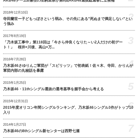
AKB48チームB兼任の生駒里奈が第6回AKB48選抜総選挙に立候補
2018年12月10日
2
寺田蘭世ー子どもっぽさという弱み、その先にある”死ぬまで満足しない”とい
う強み
2017年8月19日
3
「乃木坂工事中」第118回は「今さら仲良くなりた～い2人だけの初デー
ト！」 桜井×川後、高山×万...
2016年7月28日
4
乃木坂46さゆりんご軍団が「スピリッツ」で初表紙！佐々木、寺田、かりんが
軍団内部の丸秘話を暴露
5
2015年1月25日
乃木坂46・11thシングル選抜の選考基準を握手会から考える
2015年12月31日
6
2015年度オリコン年間シングルランキング、乃木坂46シングル3作がトップ10
入り
7
2014年1月27日
乃木坂46の8thシングル新センターは西野七瀬