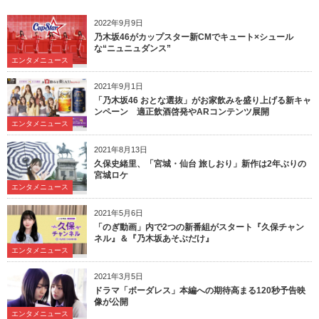
2022年9月9日
乃木坂46がカップスター新CMでキュート×シュール
な“ニュニュダンス”
エンタメニュース
2021年9月1日
「乃木坂46 おとな選抜」がお家飲みを盛り上げる新キャ
ンペーン 適正飲酒啓発やARコンテンツ展開
エンタメニュース
2021年8月13日
久保史緒里、「宮城・仙台 旅しおり」新作は2年ぶりの
宮城ロケ
エンタメニュース
2021年5月6日
「のぎ動画」内で2つの新番組がスタート『久保チャン
ネル』＆『乃木坂あそぶだけ』
エンタメニュース
2021年3月5日
ドラマ「ボーダレス」本編への期待高まる120秒予告映
像が公開
エンタメニュース