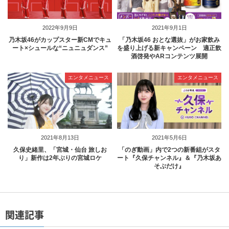
2022年9月9日
2021年9月1日
乃木坂46がカップスター新CMでキュ
「乃木坂46 おとな選抜」がお家飲み
ート×シュールな“ニュニュダンス”
を盛り上げる新キャンペーン 適正飲
酒啓発やARコンテンツ展開
エンタメニュース
エンタメニュース
2021年8月13日
2021年5月6日
久保史緒里、「宮城・仙台 旅しお
「のぎ動画」内で2つの新番組がスタ
り」新作は2年ぶりの宮城ロケ
ート『久保チャンネル』＆『乃木坂あ
そぶだけ』
関連記事