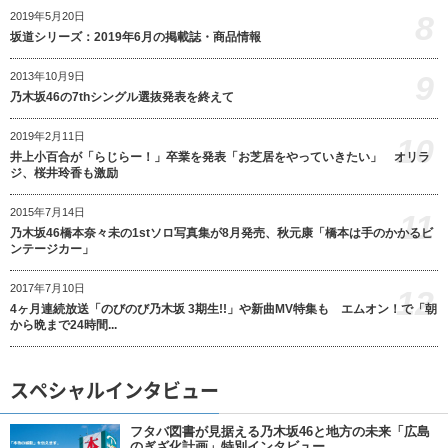
8
2019年5月20日
坂道シリーズ：2019年6月の掲載誌・商品情報
9
2013年10月9日
乃木坂46の7thシングル選抜発表を終えて
2019年2月11日
10
井上小百合が「らじらー！」卒業を発表「お芝居をやっていきたい」 オリラ
ジ、桜井玲香も激励
2015年7月14日
11
乃木坂46橋本奈々未の1stソロ写真集が8月発売、秋元康「橋本は手のかかるビ
ンテージカー」
2017年7月10日
12
4ヶ月連続放送「のびのび乃木坂 3期生!!」や新曲MV特集も エムオン！で「朝
から晩まで24時間...
スペシャルインタビュー
フタバ図書が見据える乃木坂46と地方の未来「広島
のぎざ化計画」特別インタビュー