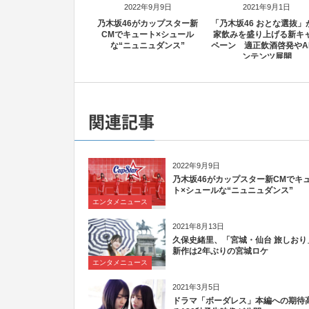
2022年9月9日
2021年9月1日
乃木坂46がカップスター新
「乃木坂46 おとな選抜」
CMでキュート×シュール
家飲みを盛り上げる新キ
な“ニュニュダンス”
ペーン 適正飲酒啓発やA
ンテンツ展開
関連記事
2022年9月9日
乃木坂46がカップスター新CMでキ
ト×シュールな“ニュニュダンス”
エンタメニュース
2021年8月13日
久保史緒里、「宮城・仙台 旅しおり
新作は2年ぶりの宮城ロケ
エンタメニュース
2021年3月5日
ドラマ「ボーダレス」本編への期待