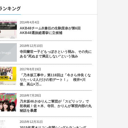
ランキング
2014年4月4日
AKB48チームB兼任の生駒里奈が第6回
AKB48選抜総選挙に立候補
2018年12月10日
寺田蘭世ー子どもっぽさという弱み、その先に
ある”死ぬまで満足しない”という強み
2017年8月19日
「乃木坂工事中」第118回は「今さら仲良くな
りた～い2人だけの初デート！」 桜井×川
後、高山×万...
2016年7月28日
乃木坂46さゆりんご軍団が「スピリッツ」で
初表紙！佐々木、寺田、かりんが軍団内部の丸
秘話を暴露
2015年12月31日
2015年度オリコン年間シングルランキング、