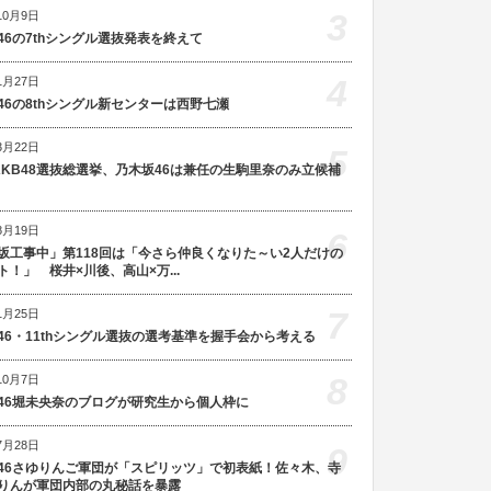
3
10月9日
46の7thシングル選抜発表を終えて
4
1月27日
46の8thシングル新センターは西野七瀬
3月22日
5
AKB48選抜総選挙、乃木坂46は兼任の生駒里奈のみ立候補
8月19日
6
坂工事中」第118回は「今さら仲良くなりた～い2人だけの
ト！」 桜井×川後、高山×万...
7
1月25日
46・11thシングル選抜の選考基準を握手会から考える
8
10月7日
46堀未央奈のブログが研究生から個人枠に
7月28日
9
46さゆりんご軍団が「スピリッツ」で初表紙！佐々木、寺
りんが軍団内部の丸秘話を暴露