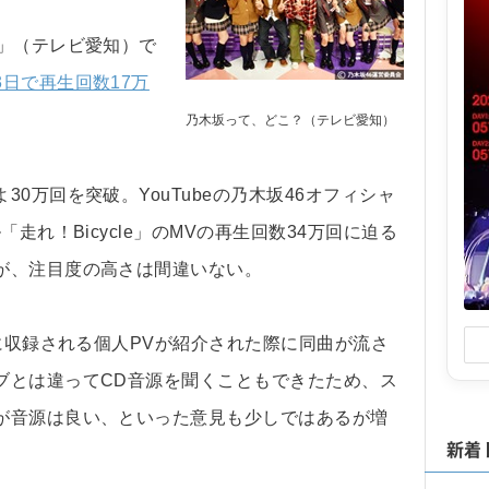
」（テレビ愛知）で
3日で再生回数17万
乃木坂って、どこ？（テレビ愛知）
万回を突破。YouTubeの乃木坂46オフィシャ
走れ！Bicycle」のMVの再生回数34万回に迫る
が、注目度の高さは間違いない。
に収録される個人PVが紹介された際に同曲が流さ
ブとは違ってCD音源を聞くこともできたため、ス
が音源は良い、といった意見も少しではあるが増
新着