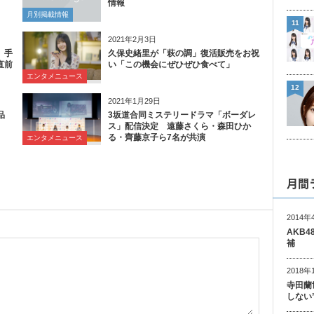
情報
月別掲載情報
11
2021年2月3日
、手
久保史緒里が「萩の調」復活販売をお祝
直前
い「この機会にぜひぜひ食べて」
エンタメニュース
12
2021年1月29日
品
3坂道合同ミステリードラマ「ボーダレ
ス」配信決定 遠藤さくら・森田ひか
る・齊藤京子ら7名が共演
エンタメニュース
月間
2014年
AKB
補
2018年
寺田蘭
しない