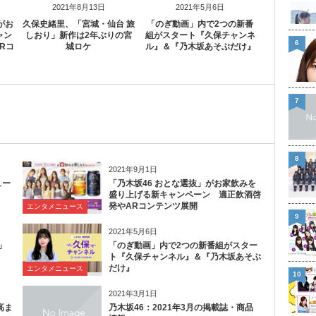
2021年8月13日
2021年5月6日
がお
久保史緒里、「宮城・仙台 旅
「のぎ動画」内で2つの新番
ャン
しおり」新作は2年ぶりの宮
組がスタート『久保チャンネ
6
Rコ
城ロケ
ル』＆『乃木坂あそぶだけ』
7
8
2021年9月1日
ュー
「乃木坂46 おとな選抜」がお家飲みを
盛り上げる新キャンペーン 適正飲酒啓
発やARコンテンツ展開
エンタメニュース
9
2021年5月6日
」
「のぎ動画」内で2つの新番組がスター
ト『久保チャンネル』＆『乃木坂あそぶ
だけ』
エンタメニュース
10
2021年3月1日
高ま
乃木坂46：2021年3月の掲載誌・商品