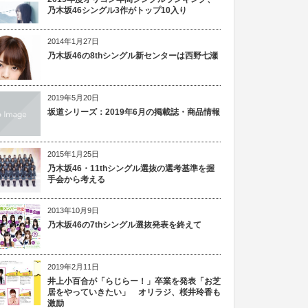
乃木坂46シングル3作がトップ10入り
2014年1月27日
乃木坂46の8thシングル新センターは西野七瀬
2019年5月20日
坂道シリーズ：2019年6月の掲載誌・商品情報
2015年1月25日
乃木坂46・11thシングル選抜の選考基準を握
手会から考える
2013年10月9日
乃木坂46の7thシングル選抜発表を終えて
2019年2月11日
井上小百合が「らじらー！」卒業を発表「お芝
居をやっていきたい」 オリラジ、桜井玲香も
激励