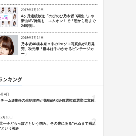
2017年7月10日
4ヶ月連続放送「のびのび乃木坂 3期生!!」や
新曲MV特集も エムオン！で「朝から晩まで
24時間...
2015年7月14日
乃木坂46橋本奈々未の1stソロ写真集が8月発
売、秋元康「橋本は手のかかるビンテージカ
ー」
ランキング
4月4日
1
48チームB兼任の生駒里奈が第6回AKB48選抜総選挙に立候
12月10日
2
世ー子どもっぽさという弱み、その先にある”死ぬまで満足
”という強み