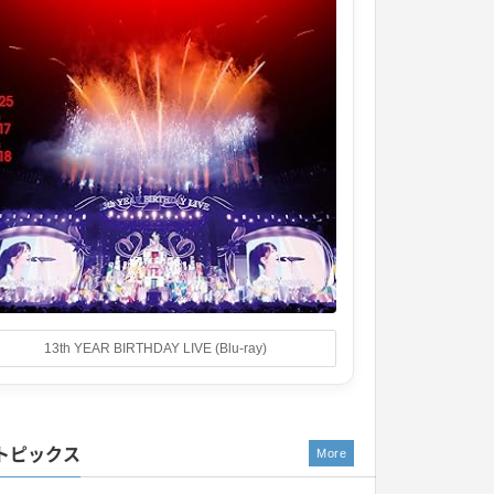
13th YEAR BIRTHDAY LIVE (Blu-ray)
トピックス
More