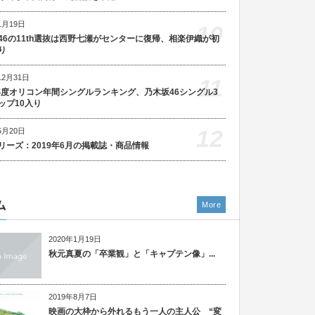
1月19日
10
46の11th選抜は西野七瀬がセンターに復帰、相楽伊織が初
り
12月31日
11
5年度オリコン年間シングルランキング、乃木坂46シングル3
ップ10入り
12
5月20日
リーズ：2019年6月の掲載誌・商品情報
ム
More
2020年1月19日
秋元真夏の「卒業観」と「キャプテン像」...
2019年8月7日
映画の大枠から外れるもう一人の主人公 “変