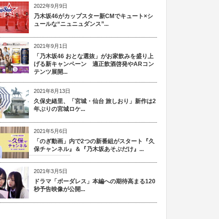
2022年9月9日
乃木坂46がカップスター新CMでキュート×シ
ュールな“ニュニュダンス”...
2021年9月1日
「乃木坂46 おとな選抜」がお家飲みを盛り上
げる新キャンペーン 適正飲酒啓発やARコン
テンツ展開...
2021年8月13日
久保史緒里、「宮城・仙台 旅しおり」新作は2
年ぶりの宮城ロケ...
2021年5月6日
「のぎ動画」内で2つの新番組がスタート『久
保チャンネル』＆『乃木坂あそぶだけ』...
2021年3月5日
ドラマ「ボーダレス」本編への期待高まる120
秒予告映像が公開...